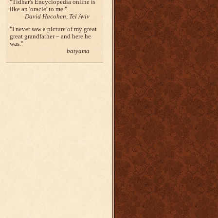
Tidhar's Encyclopedia online is
like an 'oracle' to me.
David Hacohen, Tel Aviv
I never saw a picture of my great
great grandfather – and here he
was.
batyama