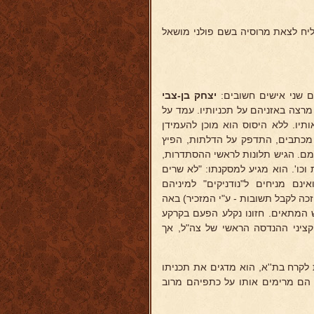
ליח לצאת מרוסיה בשם פולני מושאל
ם שני אישים חשובים:
יצחק בן-צבי
רצה באזניהם על תכניותיו. עמד על
תיו. ללא היסוס הוא מוכן להעמידן
ר מכתבים, התדפק על הדלתות, הפיץ
מם. הגיש תלונות לראשי ההסתדרות,
 וכו'. הוא מגיע למסקנתו: "לא שרים
ינם מניחים ל"נודניקים" למיניהם
ה לקבל תשובות - ע"י המזכיר) באה
המתאים. חזונו נקלע הפעם בקרקע
ציני ההנדסה הראשי של צה"ל, אך
לקרח בת''א, הוא מדגים את תכניתו
 הם מרימים אותו על כתפיהם מרוב