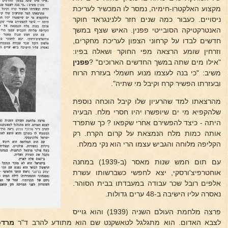
מקצוע האלקטרו-חימיה, נמסר לו המכשיר לעריכת
ניסויים. כעבור כמה שנים חזר ללנינגראד חוקר
האנטרקטיקה הסובייטי פפנין. האיש שצף במשך
חדשים לבדו על קרחוני הצפון לעריכת מחקרים,
וזרחין שומע הרצאה מפי החוקר ושאלה בפיו:
"אילו מים שתה במשך החדשים הארוכים" ?
פפנין
משיב: "כי בנה לעצמו מנוע חשמלי בעזרת הרוח
ובעזרתו הפשיר קרח וקיבל מי שתיה".
מהרצאתו למד שהרעיון שלו קיבל הוכחה נוספת
שלהקפיא מי ים שיופשרו יהיו חסרי מלח. הבעיה
היתה - כיצד להפשירם אחרי שקפאו ? כך שתפרד
אותה כמות מלח הנמצאת על קרום הקרח. רק
הקליפה מלוחה והגביש עצמו הרי הוא נקי ממלח.
עם תום חמש שנות מאסר (ב-1939) במחנה
אוחטרפיצ'ורסקי, יצא לחפשי כשברשותו עשרת
אלפים רובל שכר עבודה במעבדתו בבית הסוהר.
נאסרה עליו הישיבה ב-48 ערים גדולות.
פרצה מלחמת העולם השניה (1939) והוא גוייס
לצבא האדום. הוא מתגלגל לטאשקנט שם הוא מתודע להרב ד"ר
מרדכי