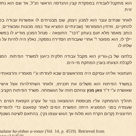
הוא מתקבל לעבודה במפקדת קצין ההנדסה הראשי הנ"ל, אד שם הוא נתקל
זוית.
לאחר שנתים עובר הוא למכון ויצמן, שם מבטיחים לו אפשרות עבודה בפ
להתקיים, וזרחין הממורמר (שבינתיים המציא עוד כמה מכונות ומכשירים, כג
כותב מאמר מלא זעם בעתון "דבר". התוצאה - מנהל המכון מודיע לו בפשטו
יילך לו, הוא מפוטר !" אחרי שעבודתו הסדירה נפסקה, נאלץ היה לחיות על
שלחו לו.
בלחצו של בן-גוריון הוא מקבל עבודה חלקית כיועץ למשרד הפיתוח. ה
לקבלת הצעתו בענין המתקת מי-הים.
העתונאי אליהו עמיקם היה מהראשונים שבא לעזרתו ע"י מאמריו והרצאותיו ב
במשרד הפיתוח הוא משלים את תכניתו, ולאחר השתדלויות אצל אישי
שאושרה ע"י ד"ר
וואן מנץ
ונחתם חוזה על הגשמתה. משרד הפיתות הקציב למפעל הנסי
תהליך ההמתקה עליו מבוססת ההמצאה בנוי על עקרון הקפאת המים ה
שעמדה בפני הממציא היתה הפשרת המים לאחר קפאונם כדי להפריד
החיצונית (קרום הקרח הוא מלוח אך הגוש עצמו נקי). בהתאם לשיטה נשטף
halutse ha-yishuv u-vonav
(Vol. 14, p. 4519). Retrieved from