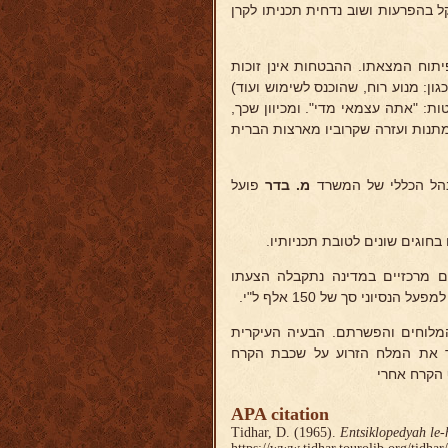
 בהפרעות ושוב נדחית תכניתו לקרן
יתוח המצאתו. ההבטחות אינן זוכות
ון: מנוע רוח, שהוכנס לשימוש ועוד)
ת: "אתה עצמאי מדי". ומכיוון שכך,
 מתנות ועזרה שקרוביו מארצות הברית
מנהל הכללי של המשרד
מ. בדר
פועל
חוגים שונים לטובת תכניותיו.
ם מרכזיים במדינה נתקבלה הצעתו
וני סך של 150 אלף ל"י.
מלוחים והפשרתם. הבעיה העיקרית
 את המלח הזרוע על שכבת הקרח
 הקרח אחרי
APA citation
Tidhar, D. (1965).
Entsiklopedyah le-