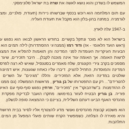
המשמש לו בשדכן והוא נושא לאשה את
שרה
בת ישראל סלונימסקי.
עם תום המלחמה הוא רוכש בכסף שברשותו ניירות (תעודת, פולניים, ומצ
לגרמניה. במחנה ברגן-בלזן הוא מקבל את תעודת העליה.
ב-1947 עלה לארץ.
בישראל הוא לא מוכר ונתקל בקשיים. בחודש הראשון לבואו הוא נפגש ע
(ראש הועד הלאומי - אז)
ודוד רמז
(ממנהיגי ההסתדרות) לילה תמים הוא מ
הבעיות העיקריות העומדות לפני המדינה והן תואמות להפליא את המצאו
לרשות האומה. אך האומה עוד אינה מוכנה לקבלן... חיבר תזכירים, שיג
מסמכים בקרב צירי הקונגרס, שלח מאמרים בסטנסיל, שאיש לא רצה לפרס
המדינה והמוסדות, התחיל להציק. דיברו עליו כאחוז שגעונות, איש דמיונות
שולטים במדינה הזאת, אלא המזכירים. והללו "מגינים" על השרים וא
להטרידם"... רק עם התפטרותו של
בן גוריון
, מראשות הממשלה (גם ממנו זכ
לו ההזדמנות: ב"שדהבוקר" אין "מזכירים",
וזרחין
נפגש סוף-סוף עם האיש 
פוריה.
בן
גוריון
הבטיח לעזור במימושו. מחקרו הועבר לבדיקת מפקדת ק
מהנדסי האגף הביעו דעתם השלילית, בציינם כי ההמצאה סופה לכשלון.
הוא משכנע קבוצת מהנדסים ואנשי מדע להצטרף אליו לסיור בבית חרושת 
והיא מאירה לו הצלחה, כשמפשיר הקרח שותים פועלי המפעל מן המים.
התלהבות.