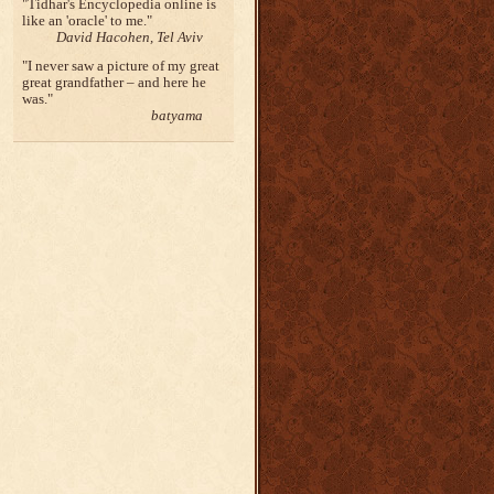
Tidhar's Encyclopedia online is
like an 'oracle' to me.
David Hacohen, Tel Aviv
I never saw a picture of my great
great grandfather – and here he
was.
batyama