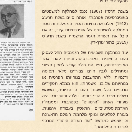
מהקיר לפי בטויו.
בשנת תרס"ז (1907) נכנס למחלקה למשפטים
באוניברסיטת פטרבורג, אותה סיים בשנת תרע"ג
(1913). אולם את בחינות הגמר הממלכתיות מסר
במחלקה למשפטים של אוניברסיטת קיוב, בה גם
קיבל את תעודת הגמר הרשמית בשנת תרע''ט
(1919) בתור עורך-דין.
עוד במחלקה השביעית של הגמנסיה החל לעסוק
בעבודה ציונית. באוניברסיטה וביחוד לאחר גמר
האוניברסיטה, חייו הם כולם קודש לרעיון הציוני
ומתחילים לגביו חיים צבוריים מלאי תסיסה
ודנמיות, ללא התחשבות בנוחיותו הפרטית או
בנוחיותם של בני משפחתו. הוא ממלא תפקידים
מרכזיים בכל שטח- העבודה הציונית, משמש
כשליח מרכזי ליהודי רוסיה, ווילנה ופטרבורג, היה
מעוזרי העתון "הרסוויט" בפטרבורג וממנהליו
האדמיניסטרטיביים; התעסק בעבודה ארגונית,
בעזרה לפליטים ונזוקי מלחמת העולם הראשונה
וכן שימש כמורשה "ועד העזרה היהודי המרכזי
לקרבנות המלחמה''.