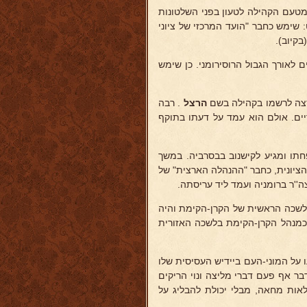
מטעם הקהילה לטעון בפני השלטונות
 שימש כחבר "הועד המרכזי של ציוני
בקיוב).
לאורך הגבול הרוסירומני. כן שימש
 רצה לרשמו בקהילה בשם
הרצל
. רבה
יים. אולם הוא עמד על דעתו בתוקף
וית משפחתו ומגיע לקישנוב בבסרביה. במשך
שי של ההסתדרות הציונית, כחבר "ההנהלה הארצית" של
''ר ברומניה ועמד ליד עריסתה.
ם הלשכה הראשית של הקרן-הקימת והיה
בתחילה בפולין ואחר-כך כמנהל הקרן-הקימת בלשכה האזורית
ו על המוני-העם ביידיש העסיסית שלו
ר אף פעם דברי מליצה ונוי הריקים
לאות מחאה, מבלי יכולת להבליג על