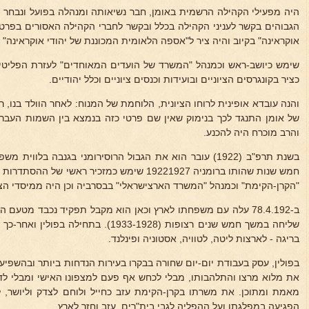
היה מפעילי הקהילה הרשמית באומן, חבר נשיאותה ומנהלה בפועל ונבחר 
הגבוהים בקשר לעניני הקהילה בכלל ובקשר לחברי הקהילה האסורים בפרט:
אוקראינה" בקיוב והיה ציר ל"אספה הלאומית המכוננת של יהודי אוקראינה" (
שימש כיושב-ראש וכמנהל "המשרד של הועדים המאוחדים" לעזרת הפליטים 
כציר בקונגרסים הציוניים ובועידות וכנסים ציוניים וכלל יהודיים.
והנה עובדא אופינית לרוחו הציונית, הלוחמת של המנוח: לאחר הוולד בנו,
של אומן התנגד לכך בנימוק שאין שם פרטי כזה בנמצא בין השמות העבר
והרב מוכרח היה להכנע.
בשנת תרפ"ב (1922) עובר הוא את הגבול הרוסירומני בגנבה בלו
חמש שנות שהותו ברומניה 19221927 שימש כמזכיר רא
"הקרן-הקימת" וכמנהל "המשרד הארצישראלי" בבסרביה וכן היה ממיסדי הצה
ב-78.4.192 עלה עם משפחתו לארץ וכאן הוא מקבל תפקיד נכבד מטע
שליחה במשך חמש שנים רצופות (1933-1928). 
בריגה - לארצות ליטה, לטוויה, אסטוניה ופינלנד.
בפולין, עסק בעבודת יום-יום שחורה בבקרו בעירות הנדחות ביותר ובהשפיע
את מלוא מרצו והתלהבותו, מבלי לכחש אף פעם למצפונו האישי ומבלי לדב
מאמת ומתוכן. את משרתו בקרן-הקימת עזב כחייל ולוחם לצדק וליושר, 
הפגיעה במפלגתו ועל ההפליה לגבי בית"רים. עזב וחזר לארץ.