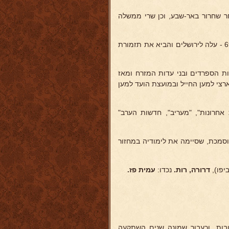
אחר שחרור באר-שבע, וכן שרי ממשלה
עם העברת החטיבה להתארגנות בבאר-יעקב לאחר הקרב הידוע על גבעה 69 - עלה לירושלים והביא את תזמורת
ות הספרדים ובני עדות המזרח ומאז
צי למען החייל ובמועצת הועד למען
 אחרונות", "מעריב", חדשות הערב"
וסמכת, שסיימה את לימודיה במחזור
פו),
דרורה, רות.
נכדו:
עמית פז.
ות, וכעבור שמונה שנים השתקעה