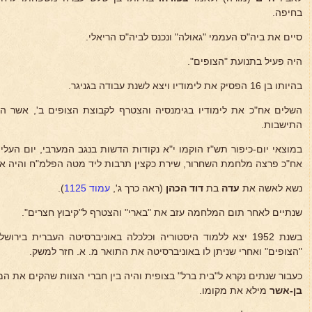
בחיפה.
סיים את ביה"ס העממי "גאולה" ונכנס לביה"ס הריאלי.
היה פעיל בתנועת "הצופים".
בהיותו בן 16 הפסיק את לימודיו ויצא לשנת עבודה בגניגר.
השלים אח"כ את לימודיו בגימנסיה והצטרף לקבוצת הצופים ב', אשר הכ
התישבות.
במוצאי יום-כיפור תש"ז הוקמו י"א נקודות הדשות בנגב המערבי, יום העלי
אח"כ פרצה מלחמת השחרור, שירת כקצין תרבות ליד מטה הפלמ"ח והיה אח
נשא לאשה את
עדה
בת
דוד הכהן
(ראה כרך ג',
עמוד 1125
).
שנתיים לאחר תום המלחמה עזב את "בארי" והצטרף ל"קיבוץ חצרים".
בשנת 1952 יצא ללמוד היסטוריה וכלכלה באוניברסיטה העברית בי
"הצופים" ואחרי שניתן לו באוניברסיטה את התואר מ. א. חזר למשק.
כעבור שנתים נקרא ל"בית ברל" בצופית והיה בין חברי הצוות שהקים את ה
בן-אשר
מילא את מקומו.