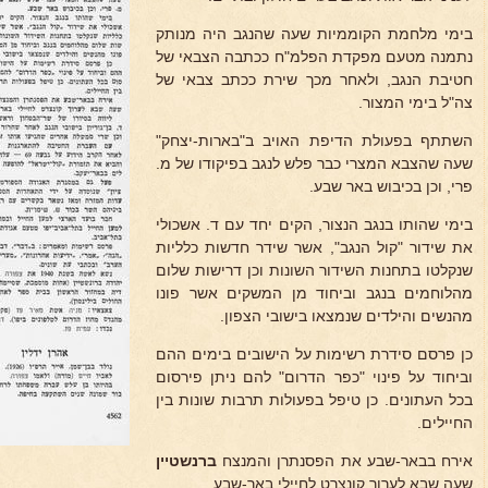
בימי מלחמת הקוממיות שעה שהנגב היה מנותק
נתמנה מטעם מפקדת הפלמ"ח ככתבה הצבאי של
חטיבת הנגב, ולאחר מכך שירת ככתב צבאי של
צה"ל בימי המצור.
השתתף בפעולת הדיפת האויב ב"בארות-יצחק"
שעה שהצבא המצרי כבר פלש לנגב בפיקודו של מ.
פרי, וכן בכיבוש באר שבע.
בימי שהותו בנגב הנצור, הקים יחד עם ד. אשכולי
את שידור "קול הנגב", אשר שידר חדשות כלליות
שנקלטו בתחנות השידור השונות וכן דרישות שלום
מהלוחמים בנגב וביחוד מן המשקים אשר פונו
מהנשים והילדים שנמצאו בישובי הצפון.
כן פרסם סידרת רשימות על הישובים בימים ההם
וביחוד על פינוי "כפר הדרום" להם ניתן פירסום
בכל העתונים. כן טיפל בפעולות תרבות שונות בין
החיילים.
אירח בבאר-שבע את הפסנתרן והמנצח
ברנשטיין
שעה שבא לערוך קונצרט לחיילי באר-שבע.