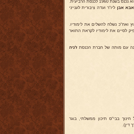
שוב הוא חוזר לקיבוץ ועובד במטע ומשמש בתפקיד מזכיר הפנים עד אשר הוא נכנס בשנת 1960 לכנסת הרביעית.
בא אבן
ליו"ר ועדה ציבורית לענייני
ץ ואח"כ נשלח להשלים את לימודיו.
פיק לסיים את לימודיו לקראת התואר
ז'ניה
חינוך בבי"ס תיכון ממשלתי, בוגר
דין).