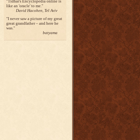
Tidhar's Encyclopedia online is
like an 'oracle' to me.
David Hacohen, Tel Aviv
I never saw a picture of my great
great grandfather – and here he
was.
batyama