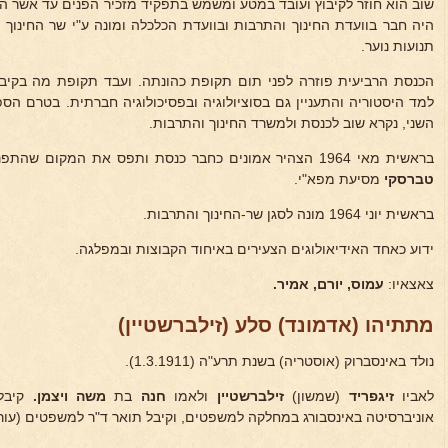
היה חבר בוועדת החינוך והתרבות ובוועדת הכלכלה ומונה ע"י שר החינוך
א
תנועות נוער.
הכנסת הרביעית פוזרה לפני תום תקופת כהונתה. ועבד תקופת מה בקיבו
למד היסטוריה והתעניין גם בסוציולוגיה ובפסיכולוגיה חברתית. בטרם הס
השני, נקרא שוב לכנסת ולמשרד החינוך והתרבות.
בראשית מאי 1964 הצהיר אמונים כחבר כנסת ותפס את המקום שהתפנה עם מותה של חברת הכנסת
טברסקי
מסיעת מפא"י.
בראשית יוני 1964 מונה לסגן שר-החינוך והתרבות.
ידוע כאחד האידיאולוגים הצעירים באיחוד הקבוצות ובמפלגה.
צאצאיו:
עמוס, יורם, אמיר.
מתתיהו (אדמונד) סלע (זילברשטיין)
נולד באינסברוק (אוסטריה) בשנת תרע"ה (1.3.1911).
לאביו
זיגפריד
(שמשון)
זילברשטיין
ולאמו
חנה
בת
משה ויצמן.
קיבל 
אוניברסיטה באינסבורג במחלקה למשפטים, וקיבל תואר ד"ר למשפטים (עורך 