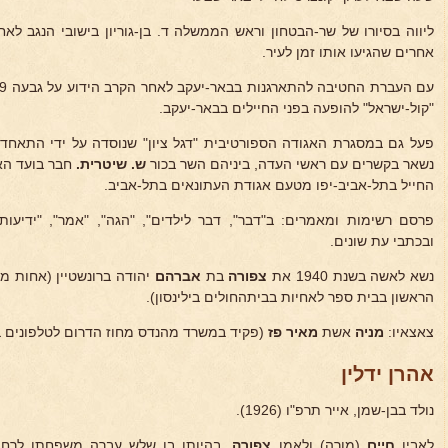
ליווה בסיורו של שר-הבטחון וראש הממשלה ד. בן-גוריון בישובי הנגב ל
אחרים שהגיעו אותו זמן לעיר.
"קול-ישראל" להופעה בפני החיילים בבאר-יעקב.
פעל גם במסגרת האגודה הספורטיבית "דגל ציון" שנוסדה על ידי התאחד
נשאר בקשרים עם ראשי העדה, ביניהם השר בכור
ש. שיטרית.
חבר בועד האר
החייל בתל-אביב-יפו מטעם אגודת העתונאים בתל-אביב.
פרסם רשימות ומאמרים: ב"דבר", דבר לילדים", "הגה", "אמר", "ידיעות
ובכתבי עת שונים.
נשא לאשה בשנת 1940 את
צפורה
בת
אברהם
יהודה ברונשטיין (אחות מ
הראשון בבית ספר לאחיות בביתהחולים בילינסון).
צאצאיו:
מניה
אשת
מאיר פז
(פקיד במשרד מהנדס מחוז הדרום לטלפונים בי
אהרן ידלין
נולד בבן-שמן, אייר תרפ"ו (1926).
לאביו
חיים
(מורה) ולאמו
צפורה.
בהיותו בן שלש עברה משפחתו לרחוב