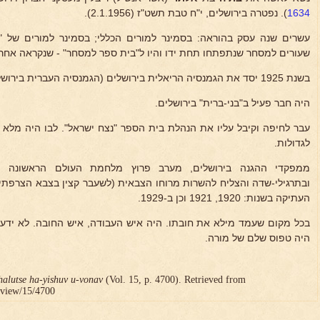
1634
). נפטרה בירושלים, י"ח טבת תשט"ז (2.1.1956).
שעורים למסחר שנתפתחו תחת ידו והיו ל"בית ספר למסחר" - שנקראה אחר
בשנת 1925 יסד את הגמנסיה הריאלית בירושלים (הגמנסיה העברית בירושלים בראשית ימיה).
היה חבר פעיל ב"בני-ברית" בירושלים.
עבר לחיפה וקיבל עליו את הנהלת בית הספר "נצח ישראל". לבו היה מלא ת
לגדולות.
ובתרגילי-שדה והצליח להשרות מרוחו הצבאית (לשעבר קצין בצבא הצרפתי)
העתיקה בשנות: 1920, 1921 וכן ב-1929.
בכל מקום שעמד מילא את חובתו. היה איש העבודה, איש החובה. לא ידע מ
היה טפוס שלם של מורה.
halutse ha-yishuv u-vonav
(Vol. 15, p. 4700). Retrieved from
r/view/15/4700