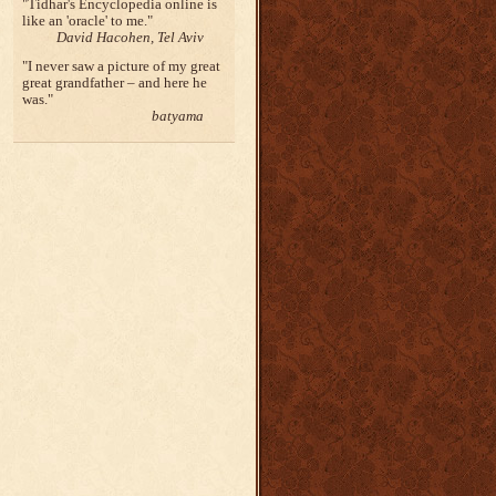
Tidhar's Encyclopedia online is
like an 'oracle' to me.
David Hacohen, Tel Aviv
I never saw a picture of my great
great grandfather – and here he
was.
batyama