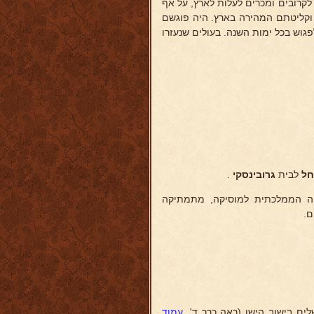
לקרובים ומכרים לעלות לארץ, על אף
 וקליטתם המהירה בארץ. היה פוגשם
פגוש בכל ימות השנה. בעולים שנעזרו
חל
לבית
גרובינסקי
.
יה הממלכתית למוסיקה, מתמתיקה
ם.
שלים בישוב הישן (ראה כרך ד',
עמוד