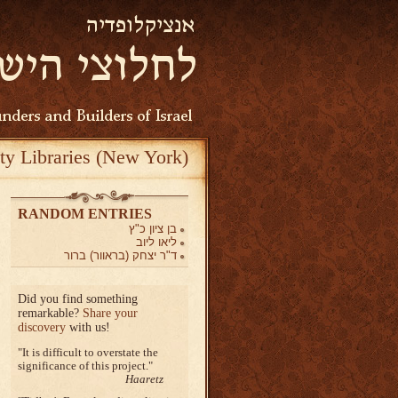
ty Libraries (New York)
RANDOM ENTRIES
בן ציון כ"ץ
ליאו ליוב
ד"ר יצחק (בראוור) ברור
Did you find something
remarkable?
Share your
discovery
with us!
It is difficult to overstate the
significance of this project.
Haaretz