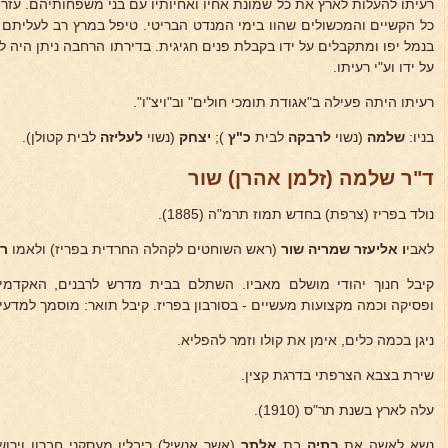
רעיתו להעלות לארץ את כל שמונת אחיו ואחיותיו עם בני משפחותיהם. עזר 
כל הקשיים והמכשולים שהוו בימי המנדט הבריטי. טיפל במרץ רב לעליתם
בנמל יפו ומתקבלים על ידו בקבלת פנים חגיגית. בדירתו הרחבה ניתן היה ל
על ידו וע"י רעיתו.
רעיתו היתה פעילה ב"אגודת תומכי חולים" וב"ויצ"ו".
בניו:
שלמה
(נשוי
לרבקה
לבית
כ"ץ
);
יצחק
(נשוי
לעליזה
לבית קטולן).
ד"ר שלמה (זלמן אהרן) שור
נולד בפריז (צרפת) בחדש תמוז תרמ"ה (1885).
לאבי
ו אליעזר שמריה שור
(ראש השוחטים לקהלה החרדית בפריז) ולאמו
ר
קיבל חנוך יהודי מושלם מאביו. השתלם בבית מדרש לרבנים, האקדמ
ופסיקה וכמה מקצועות מעשיים - בסורבון בפריז. קיבל תואר: מוסמך למדעי
ניגן בכמה כלים, אימן את קולו וזמר להפליא.
שירת בצבא הצרפתי בדרגת קצין.
עלה לארץ בשנת תר"ס (1910).
נשא לאשה את
בתיה
בת
אלתר
(אשר אנשיל) ריבלין מעסקני חברון וירו