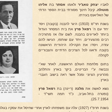
לאביו
יצחק טאג'יר
ולאמו
אסתר
בת
אליהו
מוטולה.
קיבל חינוך מסורתי בבית הספר הדתי
של האליאנס בעירתו.
בשנת תר"ס (1910) היגר להבנה (בקובה) ויסד
יחד עם ה'
רפאל פרץ
את בית המסחר הגדול
ביותר לאריגים בהבנה. לשם עלו אז מתורכיה
רבים מהצעירים, ויחד עם שותפו, הגישו להם
עזרה, ויסדו את הקהילה היהודית הראשונה
בקובה ודאגו לכל הצרכים הדתיים והצבוריים
לקהלה.
בתום מלחמת העולם הראשונה, לאחר שא"י
נכבשה ע"י הבריטים, ביקר בארץ והתלהב
מהרעיון הציוני ומכל אשר ראה בישוב העברי
בארץ.
נשא לאשה את
מלכה
(ריינה) בת
רפאל פרץ
(נפטרה בתל-אביב, כ"ד תמה תשי"ד -
25.7.1954).
בשנת תרפ"ז (1927) עלה עם משפחתו לארץ אחרי שחיסל את עסקיו