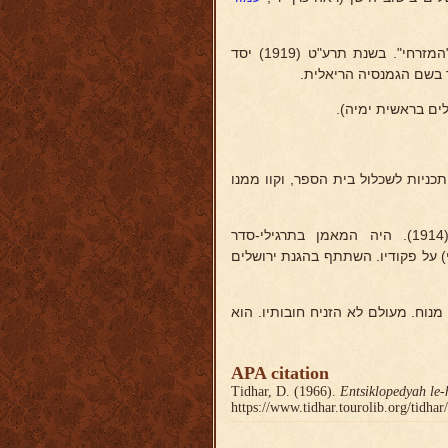
עשרים שנה עסק בהוראה: בסמינר למורים הכללי; בסמינר למורים של "המזרחי". בשנת תרע"ט (1919) יסד
 בשם הגמנסיה הריאלית.
כניות לשכלול בית הספר, וקוו ממנו
ממפקדי ההגנה בירושלים, מערב פרוץ מלחמת העולם הראשונה (1914). היה המאמן בתרגילי-סדר
 על פקודיו. השתתף בהגנת ירושלים
נוח. מעולם לא הזניח חובותיו. הוא
APA citation
Tidhar, D. (1966).
Entsiklopedyah le-
https://www.tidhar.tourolib.org/tidha