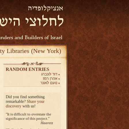
ty Libraries (New York)
RANDOM ENTRIES
דוד לונברג
אהרן רמז
נועם לאונר
Did you find something
remarkable?
Share your
discovery
with us!
It is difficult to overstate the
significance of this project.
Haaretz