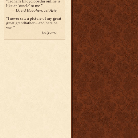
Tidhar's Encyclopedia online is
like an 'oracle' to me.
David Hacohen, Tel Aviv
I never saw a picture of my great
great grandfather – and here he
was.
batyama