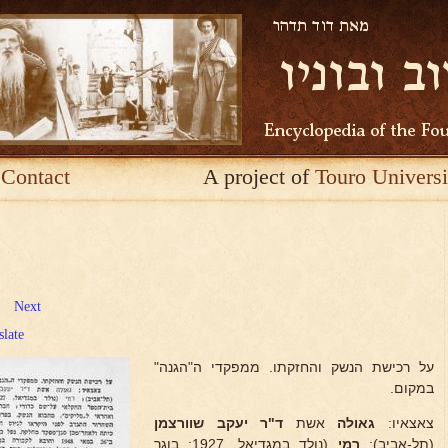
Contact
A project of
Touro Universi
Next
slate
על רכישת הנשק והחזקתו. ממפקדי ה"הגנה"
במקום.
צאצאיו:
גאולה
אשת
ד"ר יעקב שוורצמן
(תל-אביב);
רמי
(נולד במגדיאל, 1927: בוגר