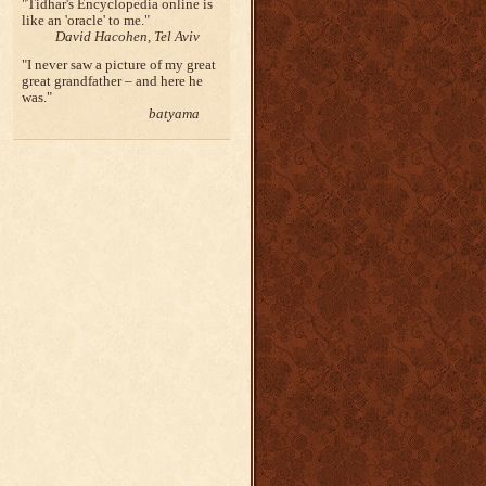
Tidhar's Encyclopedia online is
like an 'oracle' to me.
David Hacohen, Tel Aviv
I never saw a picture of my great
great grandfather – and here he
was.
batyama