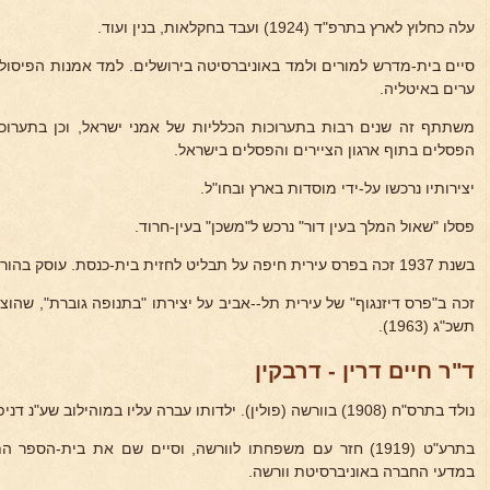
עלה כחלוץ לארץ בתרפ"ד (1924) ועבד בחקלאות, בנין ועוד.
ערים באיטליה.
משתתף זה שנים רבות בתערוכות הכלליות של אמני ישראל, וכן בתערוכו
הפסלים בתוף ארגון הציירים והפסלים בישראל.
יצירותיו נרכשו על-ידי מוסדות בארץ ובחו"ל.
פסלו "שאול המלך בעין דור" נרכש ל"משכן" בעין-חרוד.
בשנת 1937 זכה בפרס עירית חיפה על תבליט לחזית בית-כנסת. עוסק בהוראת אמנות ומנהל קורסים לפיסול.
זכה ב"פרס דיזנגוף" של עירית תל--אביב על יצירתו "בתנופה גוברת", שהו
תשכ"ג (1963).
ד"ר חיים דרין - דרבקין
נולד בתרס"ח (1908) בוורשה (פולין). ילדותו עברה עליו במוהילוב שע"נ דניפר (רוסיה הלבנה), עיר מולדת אביו.
במדעי החברה באוניברסיטת וורשה.