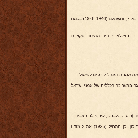
סיים בית-מדרש למורים ולמד באוניברסיטה בירושלים. למד אמנות הפיסול בארץ, והשתלם (1948-1946) בכמה
ת בחוץ-לארץ. היה ממיסדי סקציות
צגה בתערוכה הכללית של אמני ישראל
בתרע"ט (1919) חזר עם משפחתו לוורשה, וסיים שם את בית-הספר התיכון וכן התחיל (1926) את לימודיו