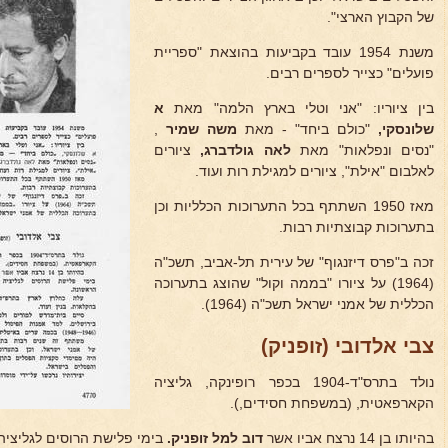
של הקבוץ הארצי".
משנת 1954 עובד בקביעות בהוצאת "ספריית
פועלים" כצייר לספרים רבים.
בין ציוריו: "אני וטלי בארץ הלמה" מאת
א
שלונסקי,
"כולם ביחד" - מאת
משה שמיר
,
"נסים ונפלאות" מאת
לאה גולדברג,
ציורים
לאלבום "אילת", ציורים למגילת רות ועוד.
מאז 1950 השתתף בכל התערוכות הכלליות וכן
בתערוכות קבוצתיות רבות.
זכה ב"פרס דיזנגוף" של עירית תל-אביב, תשכ"ה
(1964) על ציורו "בממה וקול" שהוצג בתערוכה
הכללית של אמני ישראל תשכ"ה (1964).
צבי אלדובי (זופניק)
נולד בתרס"ד-1904 בכפר רופינקה, גליציה
הקארפאטית, (במשפחת חסידים,).
בהיותו בן 14 נרצח אביו אשר
דוב למל זופניק.
בימי פלישת הרוסים לגליצי