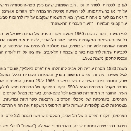
לגנים, לככרות, לשדרות, וכוי. רוב השמות, שהם כעין ספר-היסטוריה חי של
דוגמה גם לערים אחרות בארץ. מאות השמות שנקבעו על ידו לרחובות טבעו 
עיר קבוצי הגלויות - "העיר העברית הראשונה".
לפי הצעתו, נוסדה בשנת 1960 מטעם משרדהפנים של מדינת
כל ועדות-השמות המקומיות שבערי אזור תל-אביב, לשם
תיאום
שמות הרחו
שמות הגורמת לטעויות ושיבושים, וגם מסלפת לפעמים את ההיסטוריה, תיא
לקביעת שמות לרחובות בערים שבמחוז תל-אביב, שהוצעו על ידו לועדה הבין-
ונכנסו לתקפן משנת 1962.
בשנת 1933 מסרה עירית תל-אביב להנהלתו את "פרס ביאליק", שנוסד
לגיל ששים. היה זה הפרס
הראשון
שנה, ומספר פרסי העיריה הגיע בראשית
מספר מקבלי הפרסים הגיע ל-550. טקסי החלוקה של הפרס
העיר. החוברות המיוחדות שהוצאו לכל טקס-פרס, בעריכת מנהל הפרסים, ו
הפרסים, ביוגרפיות של מקבלי הפרסים, הרצאות ספרותיות ומדעיות, ו
מצטרפות לאנציקלופדיה, עשרות גליונות-דפוס המשקפת את ההווי התרבות
הפרסים, תקנות הפרסים של תל-אביב, הטקסים שימשו דוגמה לכל פרסי הא
תירגם דברי שירה ומחזות שירה, בהם: חזיוני הגאולה ("הגולם" ו"כבלי משיח