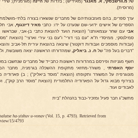
של
מ.וורשבסקי, א. מאנגר
(מאידיש) ; בלדות של
היינה
(מגרמנית); שירי 
(מרוסית).
ערך ספרים, בהם מעזבונותיהם של מחברים שנשארו בצורה בלתי-מושלמת 
הספרים של אישים ידועי-שם שנערכו על ידו: כתבי
מאיר דיזנגוף,
אבי תל-א
אבי
עם שחר עצמאותנו" (הוצאת הועד להוצאת כתבי בן-אבי, שבראשו
סמילנסקי, ממיסדי ת"א "עם בני דורי" ו"עם בני עירי וארצי'' (הוצאת "מ
(עבודות מוסמכים ועבודות דוקטור) שיצאה בהוצאת עירית תל-אביב והוצא
"דברים בעל פה" של
ח. נ. ביאליק,
שמהדורתו הראשונה יצאה משובשת, ולא
חשף מגניזות ופירסם במהדורות ראשונות כתבייד של מחברים שנחשבו במש
יוסף האפרתי
, משורר-מחזאי מתקופת ההשכלה בגרמניה, מחבר המחז
בצירוף מבוא גדול על הפארודיה התלמודית (הוצאת "מוסד הרב קוק"), וע
לאבודים ועוד.
מתשכ"ג חבר פעיל ומזכיר-כבוד בהנהלת "בית
halutse ha-yishuv u-vonav
(Vol. 15, p. 4793). Retrieved from
r/view/15/4793