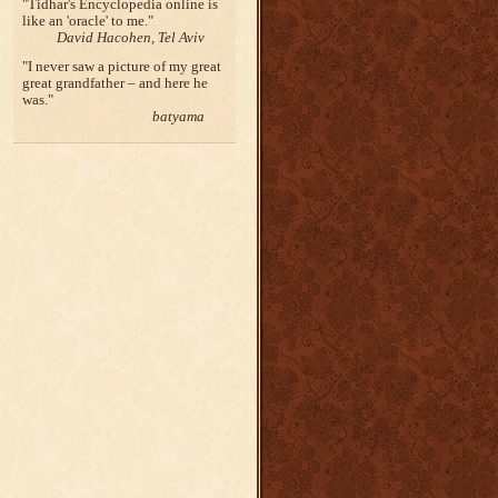
Tidhar's Encyclopedia online is
like an 'oracle' to me.
David Hacohen, Tel Aviv
I never saw a picture of my great
great grandfather – and here he
was.
batyama