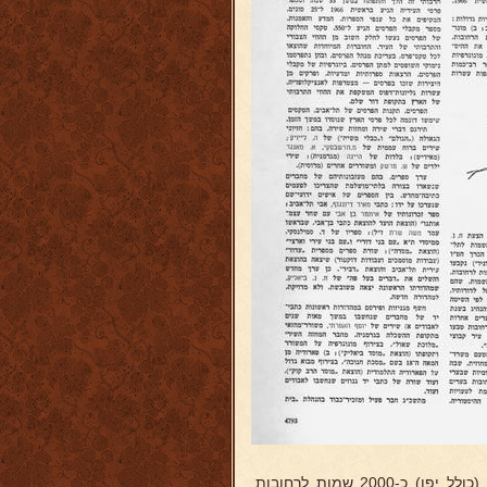
הט"ו של ה"אנציקלופדיה לחלוצי הישוב ובוניו") נקבעו בתל-אביב הגדולה (כולל יפו) כ-2000 שמות לרחובות,