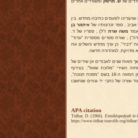
ילדים של
ש. מרשק
ומשוררים אחרים
שהצריכו לפעמים כתיבה-מחדש. בין
ביב ; ספר זכרונותיו של
איתמר בן
 עמד
משה שרת
ז"ל) ; ספריו של ד.
סדה") ; שורת ספרים מספרית "עדוד"
ת "דביר". כן ערך מחדש והשלים את
 מדויקת, למהדורה חדשה.
ך מאות שנים לאבודים א) שירים של
ה השירי "מלוכת שאול", בצירוף
מונוגרפיה על המשורר ותקופתו (הוצאת "מוסד ביאליק") ; ב) פארודיה מן המאה ה-18 בשם "מסכת חנוכה",
וד שורה של כתבי יד גנוזים שנחשבו
APA citation
Tidhar, D. (1966).
Entsiklopedyah le-
https://www.tidhar.tourolib.org/tidha