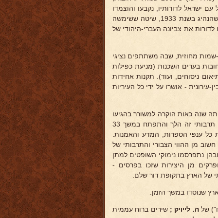
 עם ישראל לדורותיו, נקבעו והוצמדו
על ידו או בהשתתפותו, לפי השיטה (שיטת ההצמדה לפי אזורים וגושים) שהנהיג בשנת 1933, שיטה ששימשה
לדורות את צביונה העברי-היהודי של
 ישראל ועדת-שמות מחוזית, שבה משתתפים נציגי
בות בערים השכנות (מניעת כפילות
ום ניסוחים, ועוד). תקנות אחידות
עירונית - אושרו על ידי כל העיריות
 באותה שנה כאות הוקרה למשורר בהגיעו
בארץ, ובספרות העברית בכלל. מפעל תרבותי זה הלך והתפתח במשך 33
 1966 ל-25 סוגים, המקיפים את כל ענפי הספרות, המדע והאמנות.
ים נעשו לחלק חשוב מן ההווי הצבורי והתרבותי של
בהן נתפרסמו נימוקי השופטים למתן
פרקים מן היצירות שזכו בפרסים -
י של הארץ בתקופת דור שלם.
רץ שנוסדו במשך הזמן.
") של
ה. לייויק ;
שירים ברוח עממית