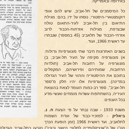
באירופה ובאמריקה.
כל המיסמכים של תל-אביב, שיש להם אופי
דוקומנטארי-היסטורי, נוסחו על ידו. בהם: מגילת
התיאום בין תל-אביב לעיר-התאום טולוז
שבצרפת, מגילות אזרחות-הכבוד לרוב
אזרחי-הכבוד של תלאביב (45 במספר) שנבחרו
עד ראשית 1966, ועוד.
בשנים האחרונות חיבר שתי מונוגרפיות גדולות:
א) מונוגרפיה מקיפה על העיר תל-אביב; ב)
מונוגרפיה על רחובות תל-אביב (תולדות
הרחובות, שמותיהם ופירושיהם, המקפלים
בתוכם את ההיסטוריה וההווי של העיר הגדולה
במדינה). מונוגרפיות אלו יהיו חלק מ"ספר
תל-אביב", ספר רב-כמות העומד לצאת בהוצאת
העיריה, בהשתתפות עשרות מומחים ואנשי-מדע
בכל הענפים.
משנת 1933 - שבה נבחר על פי הצעת
ח. נ.
ביאליק
- למזכיר-כבוד של ועדת השמות
לתלאביב, ועד ראשית 1966 (זמן הופעת הכרך