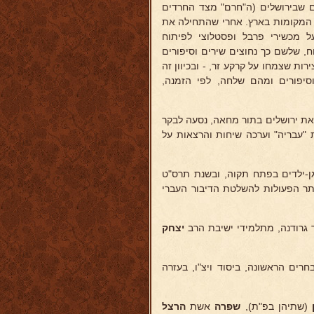
ם שבירושלים (ה"חרם" מצד החרדים
יתר המקומות בארץ. אחרי שהתחילה את
ל מכשירי פרבל ופסטלוצי לפיתוח
, שלשם כך נחוצים שירים וסיפורים
ות שצמחו על קרקע זר, - ובכיוון זה
סיפורים ומהם שלחה, לפי הזמנה,
 את ירושלים בתור מחאה, נסעה לבקר
"עבריה" וערכה שיחות והרצאות על
ן-ילדים בפתח תקוה, ובשנת תרס"ט
יתר הפעולות להשלטת הדיבור העברי
ך גרודנה, מתלמידי ישיבת הרב
יצחק
רים הראשונה, ביסוד ויצ"ו, בעזרה
(שתיהן בפ"ת),
שפרה
אשת
הרצל