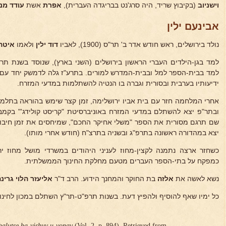
וישניוב
(בקיבוץ שריד, היה סרג'נט בבריגדה העברית),
אפרת
אשת
עודד מנ
אבינעם ילין
נולד בירושלים, ראש חודש אדר ב' תר"ס (1900), לאביו
דוד ילין
ולאמו
איטה
למד בגן-הילדים העברי הראשון בירושלים (השני בארץ), שנוסד בשנת תרס
למד בבית-הספר למל ובבית-המדרש למורים. בתרע"ז גלה לדמשק יחד עם 
ידיעותיו בערבית ובסורית וגברה בו הנטיה להשתלמות במדעי המזרח.
אחרי המלחמה חזר עם בית אביו ירושלימה, זמן קצר שימש בהוראה בתלמ
ובתר"פ יצא להשתלם במדעי המזרח באוניברסיטת "קריסט קולידג'" בקמבר
שם תרגם מסורית את הספר "משלי אחיקר החכם", שמיחסים את זמן חיבור
יצא במהדורה ראשונה בתרפ"ג ובשניה בתרצ"ח (חודש אחרי מותו).
כשחזר ארצה נתמנה לקצין-מחוז לעניני היהודים במשרדי מושל מחוז י
כמפקח על בתי-הספר העברים מטעם מחלקת החינוך הממשלתית.
נשא לאשה את
אלזה
בת החוקר והמחנך הידוע. הרב ד"ר
אליעזר הלוי גרינ
כל ימיו שאף להוסיף ולהפיץ דעת. בשנות תרפ"ט-תר"ץ השתלם במכון לחינו
halutse ha-yishuv u-vonav
(Vol. 2, p. 894). Retrieved from