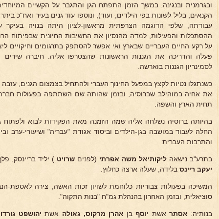
ובגרמנית ובנגינה. במשך הזמן התפתח הגן והתגבר על הקשיים המיוחדי
הקנאים, בליל לשונות בפי הילדים, ועוד), ונוספו עוד גנים בעיר ואח"כ ב
עבודתה, שלפי הדוגמה הצרפתית מראשון-לציון היתה בנויה בעיקר ע
ההסתכלות והפעילות, למדה מהנסיון את החשיבות החיונית שבפיתוח הרוח
על רקע החיים העבריים שבארץ ואי אפשר להסתפק בתרגומים וחיקויים ליציר
פעלה והדריכה את הגננות הראשונות שהצטרפו אליה. חיברה שירים ו
לסמינריון הגננות בוארשה.
כשנתגלו נטיות לקצץ במפעל החינוך העברי ולהתחיל בצמצום הגנים, עזבה
את אחיה במוהילב שברוסיה, ובזמן שהותה שם השתתפה בפעולות חברת 
תחית הארץ והשפה.
בהיותה ברוסיה נשלחה אליה שמה הזמנה מאת הפקידות לבוא ולפתוח ג
החלה לעבוד במושבה בגן-הילדים וביסוד אגודת "עבריה" ושיעורי-ערב וב
והתרבות העברית.
בתרע"ב נישאה
ליקותיאל משה אפרתי
(לפנים
שרויט
) יליד בריינסק, פל
יעקב ריינס
בלידה, שעלה ארצה כחלוץ.
המשיכה בפעולות צבוריות כלוחמת לשויון זכות האשה, צירה לאספת-הנבח
סוציאלית, ובזמן האחרון בהנהלת גמ"ח "בנות התקוה".
בנותיה:
אסתר
אשת
יוסף
בן
אהרן מרקוס, גאולה
אשת
יהושפט גורדון