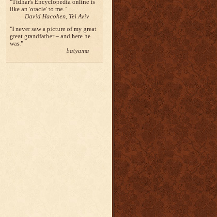
Tidhar's Encyclopedia online is
like an 'oracle' to me.
David Hacohen, Tel Aviv
I never saw a picture of my great
great grandfather – and here he
was.
batyama