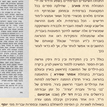
התנהלו השיעורים הצרפתיים בשפע והידור על-ידי
המנהלת מרת
פארב
, שחילקה ספרים בכל
המקצועות בצרפתית ובמחסן שבמרתף היו
ארגזים מלאים מכשירי פרבל ושאר אמצעי-לימוד
חדישים - הכל בצרפתית, ולא פעם הרגישה
אלישבע קנאה לשפה העברית ולכבודה והשתוקקה
שמכשירים אלה ישמשו לחינוך הפעוטות בעברית,
אלא שהמנהלת והפקידות ראו את ההוראה
בעברית כ"רע הכרחי" שבגלל קנאותם של
התושבים אי אפשר לוותר עליו, אך לא כדאי לעזור
בכך.
בגלל ריב בין הפקידות ובין בית גיסין גורשה
מבית-הספר. המשיכה ללמוד בראשון לציון, ביקרה
בגן-הילדים של המושבה (הראשון בארץ ובעולם
בעברית, בהנהלת
אסתר שפירא
) והתאמנה
בהוראה. באייר תרס"ג הוזמנה ירושלימה לפתוח
את גןהילדים העברי הראשון בעיר, מיסודם של
"בני ברית" וחברת "עזרה". כל זמן עבודתה
בירושלים גרה בבית
דוד ילין
(שבנו
אבינועם
,
הי"ד, היה אחד מחניכיה) וקיבלה ממנו עזרה
בשאלות לשוניות. כן הוסיפה להשתלם במשנה ובספרות עברית מפי
יוסף
ב