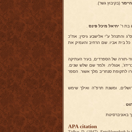
היימר
(בקיבוץ גשר).
בת ר'
יחיאל
מיכל פינס
.
"ג והתנהל ע"י אלישבע גיסין; אח"כ
כל בית אביו. שם הרחיב והעמיק את
וד-תורה של הספרדים, בעיר העתיקה
ידג', אנגליה. ולמד שם שלש שנים.
ו לתקופת סנחריב מלך אשור. הספר
רושלים, ומשנת תרפ"ה ואילך שימש
הוט
.
ך באוניברסיטת
APA citation
Tidhar, D. (1947).
Entsiklopedyah le-