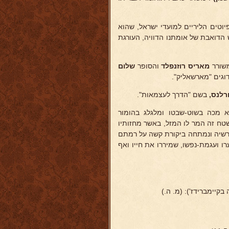
וטים הליריים למועדי ישראל, שהוא
הדואבת של אומתנו הדוויה, העורגת
משורר
מאריס רוזנפלד
והסופר
שלום
וגים "מארשאליק".
ורלנס,
בשם "הדרך לעצמאות".
וא מכה בשוט-שבטו ומלגלג בהומור
שטח זה המר לו המזל, באשר מחזותיו
קרשיה ונמתחה ביקורת קשה על רמתם
רו ועגמת-נפשו, שמיררו את חייו ואף
בקיימברידז'): (מ. ה.)