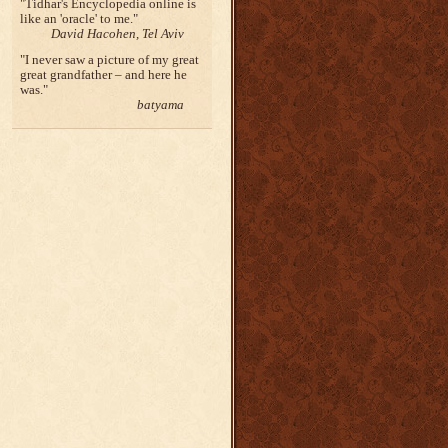
Tidhar's Encyclopedia online is
like an 'oracle' to me.
David Hacohen, Tel Aviv
I never saw a picture of my great
great grandfather – and here he
was.
batyama