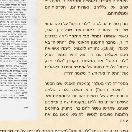
מאמינים וכופרם, לאומיים ומתבוללים, כולם כפי
שהם על צלליהם ואורותיהם, חסרונותיהם
וסגולותיהם.
מבין ספריו הבולטים: "ילדי הגיטו" על רקע ההווי
של חיי היהודים באוסט-אנד שבלונדון. אגב,
כאשר המשורר
נפתלי צבי אימבר
(ראה בכרכים
ד', ו'), מחבר ההימנון הלאומי שלנו "התקוה" בא
ללונדון (1888), נתוודע לזנגוויל ולימדו איש את
רעהו אנגלית ועברית. הוא תיאר בספרו הנ''ל
"ילדי הגיטו" את המשורר הקבצן "מלכי צדק
פנחס" על-פי דמותו של
אימבר
ותירגם לאנגלית
את "התקוה" ואת השיר "משמר הירדן".
בספר "חולמי גאולה" (במקורו האנגלי שם הספר
: "חולמי הגיטו") הוא מעלה גלריה שלמה
ורחבתידיעה של דמויות יהודיות היסטוריות ושל
אישים יהודים מהוללים במקומות שתים ובזמנים
שונים, שהגיטו נעשה להם צר ומחניק, בחולמם
חלומות נשגבים לנטשו ולהוציא ממנו גם את
עמם.
חיבר גם קובץ שירים "ילדי עיוורון" (משיריו תורגמו לעברית על-ידי
דוד פרי