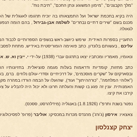
"מלך הקבצנים", "מימון המשוגע ונתן החכם", "תיבת נוח".
היה בקיא בחכמת ישראל ועל התמצאותו בה יוכיח תרגומו לאגגלית של הפי
מכנם בשם "שירים דתיים נבחרים"
לשלמה אבן-גבירול
, בהם הומה הנפש 
לגאולה.
התעניין בספרות האידית. שימש כיושב-ראש בנשפים הספרותיים לכבוד ה
עליכם
, בעשותם בלונדון. כתב פואימה הומוריסטית באידיש, מתחת לפסבד
ונאומיו, מאמריו ומכתביו יצאו בתרגום עברי (1938) על-ידי
י. ייבין וא. ש. א
כתב מחזות, קומדיות ודראמות בעלות מגמה סוציאלית. בחזיונותיו ה
ובסארקזם על "שקרים מוסכמים', על דרכיחיים וסדרי-עולם נלוזים. ברם, ב
("אלוהי המלחמה", "כורההיתוך" ועוד), שהועלו על הבמה הורדו במהרה מ
האמנותית. ענין זה פגע בו קשות והעלתה חרונו ולא יכול היה להבליג על צע
קירבו את קיצו.
נפטר בשנת ותרפ"ו (1.8.1926) באנגליה (מידלהרסט, ססכס).
צאצאיו:
אירסון
(ג'ורג') מהנדס מכרות במכסיקו:
אוליבר
(פרופ' לפסיכולוגיה 
יצחק קצנלסון