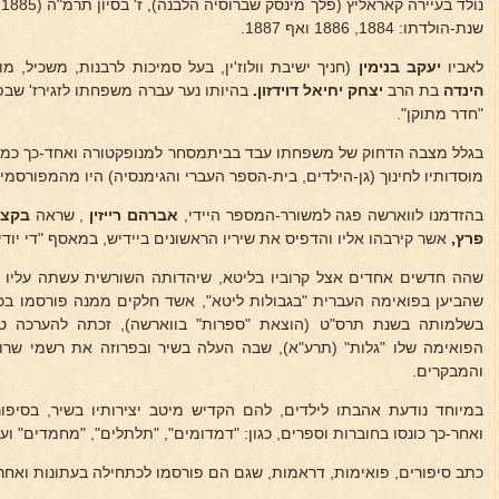
שנת-הולדתו: 1884, 1886 ואף 1887.
לאביו
יעקב בנימין
(חניך ישיבת וולוז'ין, בעל סמיכות לרבנות, משכיל, 
הינדה
בת הרב
יצחק יחיאל דוידזון.
בהיותו נער עברה משפחתו לזגירז' שבפו
"חדר מתוקן".
בגלל מצבה הדחוק של משפחתו עבד בביתמסחר למנופקטורה ואחד-כך כמתל
מוסדותיו לחינוך (גן-הילדים, בית-הספר העברי והגימנסיה) היו מהמפורסמים
בהזדמנו לווארשה פגה למשורר-המספר היידי,
אברהם רייזין
, שראה
בקצנ
פרץ,
אשר קירבהו אליו והדפיס את שיריו הראשונים ביידיש, במאסף "די יוד
שהה חדשים אחדים אצל קרוביו בליטא, שיהדותה השורשית עשתה עליו רו
שהביען בפואימה העברית "בגבולות ליטא", אשד חלקים ממנה פורסמו בכת
בשלמותה בשנת תרס"ט (הוצאת "ספרות" בווארשה), זכתה להערכה טו
הפואימה שלו "גלות" (תרע"א), שבה העלה בשיר ובפרוזה את רשמי שרו
והמבקרים.
במיוחד נודעת אהבתו לילדים, להם הקדיש מיטב יצירותיו בשיר, בסיפו
ואחר-כך כונסו בחוברות וספרים, כגון: "דמדומים", "תלתלים", "מחמדים" ועו
כתב סיפורים, פואימות, דראמות, שגם הם פורסמו לכתחילה בעתונות ואחר