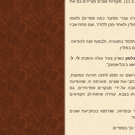
נולד בעיירה קאראליץ (פלך מינסק שברוסיה הלבנה), ז' בסיון תרמ"ה (11.5.1885). מקורות שונים מציינים גם את
מורה עברי ומחבר כמה ספרים) ולאמו
לין ולאחר-מכן ללודז', שם פתח אביו
מד במטוויה, ולבסוף פנה להודאה.
 בפולין.
לסון
כשרון צעיר עולה והפנתו
לי. ל.
ישע ביבליאטעק".
שם עז וספג לתוכו חוויות עמוקות,
בי-עת שונים. פואימה זו, שהופיעה
בה על-ידי מבקרים ספרותיים. גם
תו בצבא, עוררה שימת-לב הקוראים
ר ובפרוזה, שנדפסו בכתביעת שונים
ד.
-כך בספרים.