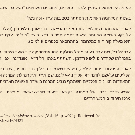
כפזמונאי ומחזאי השתייך לאיגוד סופרים, מחברים ומלחינים "זאיק"ס", שמק
בשנות המלחמה העולמית הסתתר בסביבות עירו - וכה ניצל.
לאחר המלחמה נשא לאשה את
צפורה-פייגה
בת
ראובן מילשטיין
(בעלה ה
היא מעלה קורותיה במלחמה, בהתחבאה בכפרים פולניים).
עבר ללודז', שם עבד כעוזר מנהל מחלקת הסטאטיסטיקה ליד הועד היהודי המ
בהנהלתו של
ד"ר פיליפ
פרידמן
. השתתף בעתון הלודז'אי "אונדזער וועג" ו
הפליטים על-שם לודנדורף, עליד נוי-אולעם. שם אירגן את הנהלת המחנה וכ
התאחדות הציונים הכלליים השתתף כנציג המחנה בועידה הציונית הארצית, שנער
הופיע כקריין ברדיו של המחנה, בקוראו ידיעות מארץ-ישראל ומיצירתו. ה
מרכז היהודים המשוחררים
halutse ha-yishuv u-vonav
(Vol. 16, p. 4921). Retrieved from
r/view/16/4921