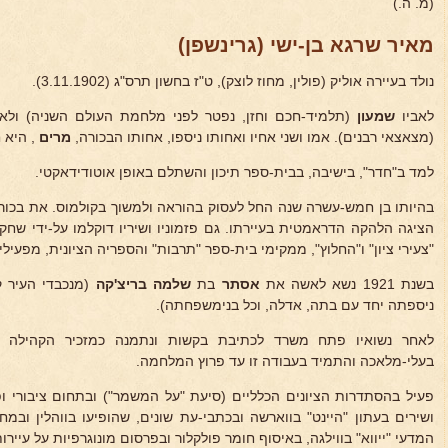
(מ. ה.)
מאיר שרגא בן-ישי (גרינשפן)
נולד בעיירה אוליק (פולין, מחוז לוצק), ט"ז בחשון תרס"ג (3.11.1902).
לאביו
שמעון
(תלמיד-חכם וחזן, נפטר לפני מלחמת העולם השניה) ולא
(מצאצאי רבנים). אמו ושני אחיו ואחותו ניספו, אחותו הבכורה,
מרים
, היא ח
למד ב"חדר", בישיבה, בבית-ספר תיכון והשתלם באופן אוטודידאקטי.
בהיותו בן חמש-עשרה שנה החל לעסוק בהוראה ולמשוך בקולמוס. את בכורי
הציגה הלהקה הדראמטית בעיירתו. גם פזמוניו ושיריו דוקלמו על-ידי שחק
"צעירי ציון" ו"החלוץ", ממקימי בית-ספר "תרבות" והספריה הציונית, מפעיל
בשנת 1921 נשא לאשה את
אסתר
בת
שלמה
בריצ'קה
(מנכבדי העיר ק
ניספתה יחד עם בתה, אדלה, וכל בנימשפחתה).
לאחר נשואיו פתח משרד לכתיבת בקשות ונתמנה כמזכיר הקהילה בקו
בעלי-מלאכה והתמיד בעבודה זו עד פרוץ המלחמה.
פעיל בהסתדרות הציונים הכלליים (סיעת "על המשמר") ובתחום ציבורי ו
ושירים בעתון "היינט" בווארשה ובכתבי-עת שונים, שהופיעו בווהלין ובמח
המדעי "ייווא" בווילגה, באיסוף חומר פולקלור ובפרסום מונוגרפיות על עיירו