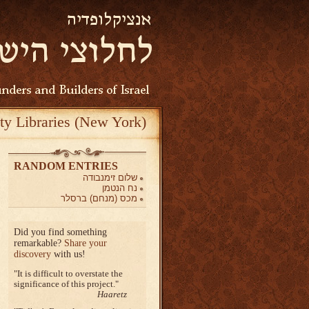
ty Libraries (New York)
RANDOM ENTRIES
שלום זימנבודה
נח הנטמן
מכס (מנחם) ברסלר
Did you find something
remarkable?
Share your
discovery
with us!
It is difficult to overstate the
significance of this project.
Haaretz