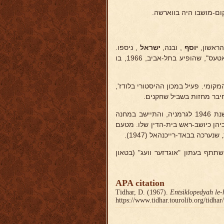
ום-מושבו היה בווארשה.
ראשון,
יוסף
, ובנה,
ישראל
, ניספו.
על רקע השואה האיומה היא פירסמה ספר ביידיש, בשם "א לעבן אויף ראטעס", שהופיע בתל-אביב, 1966, בו
קומי. פעיל במכון ההיסטורי בלודז',
חיבר מחזות בשביל שחקנים.
לאחר הפרעות ביהודי קילצה, כשהאנטישמיות בפולין טרם חלפה, עקר בשנת 1946 לגרמניה, והתיישב במחנה
יהן כיושב-ראש בית-הדין שלו. מטעם
כה בבאד-רייכנהאל (1947).
שתתף בעתון "אוגדזער וועג" (בטאון
APA citation
Tidhar, D. (1967).
Entsiklopedyah le-
https://www.tidhar.tourolib.org/tidha