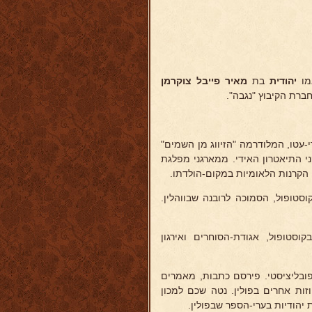
מו
יהודית
בת
מאיר
פייבל צוקרמן
ברת הקיבוץ "נגבה".
-עטו, המלודרמה "הזיווג מן השמים"
ני התיאטרון האידי. ממארגני מפלגת
י הקרנות הלאומיות במקום-הולדתו.
וסטופול, הסמוכה לרובנה שבווהלין.
סטופול, אגודת-הסוחרים ואירגון
פובליציסטי. פירסם כתבות, מאמרים
וזות אחרים בפולין. נטה שכם למכון
ת יהודיות בערי-הספר שבפולין.