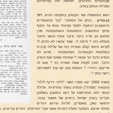
שבחגורות ההרוגים, תולשת את נצרותיהם
ומטילה אותם באויב.
ראש הממשלה ושר הבטחון בתקופה ההיא,
דוד
בן-גוריון
, כותב אל המחבר: "כבר מהעמודים
הראשונים רותקתי לספר וקראתי אותו עד הסוף
מתוך התרגשות, התפעמות והשתוממות. מנין
פתאם צץ אדיר ביטוי ודובר אמת וכושר תיאור
מופלא כזה ? נדמה לי, שעד עכשיו לא נזדמן לי
לקרוא תיאור קולע ואמיתי כזה של עלילה קרבית
במלחמת הקוממיות. השתוממתי - מדוע לא
הופיע הדבר עד עכשיו ? שמחתי שסוף סוף הופיע
הדבר. מאין לקחת שפה עשירה כזו ? ואם זה
פריעטך היחידי ? הוספת נכס יקר-ערך לספרותנו
ויישר כוחך !".
בשנת 1966 יצא ספרו השני "לילה ירדוף לילה"
(הוצאת "מסדה") והופיע בשתי מהדורות. עלילת
הכפר הזה מתרחשת על רקע המאבק בשלטון
הבריטי בארץ ישראל, בימים של משטר צבאי,
חיפושי נשק, מאסרים, תליות וגירוש יהודים
מחופי ארצם. המחבר מעלה דמויות משני עברי המיתרס, יהודים ובריטים, ו