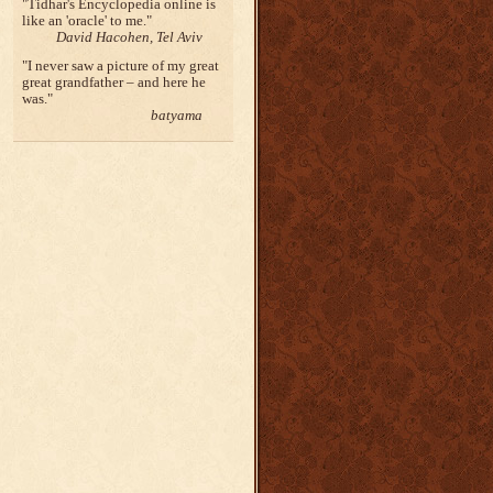
Tidhar's Encyclopedia online is
like an 'oracle' to me.
David Hacohen, Tel Aviv
I never saw a picture of my great
great grandfather – and here he
was.
batyama