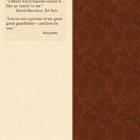
Tidhar's Encyclopedia online is
like an 'oracle' to me.
David Hacohen, Tel Aviv
I never saw a picture of my great
great grandfather – and here he
was.
batyama