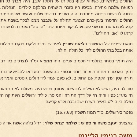
החולים בירושלים, כשהוא עטוף בטליתו על חלוקו הלבן. היה מברך כל חו
רפואה שלמה מהירה. בכיסו היו סוכריות שהיה מחלקם לילדים. הנהלות ב
ונתנה לו רשות כניסה מיוחדת. היה מעביר דרישת שלום ועושה שליחותיהם
החולים "הדסה" בעין-כרם הצטער תחילה על שנבצר ממנו לבקר בשבת את
קבע לעצמו את יום שני לשבוע לביקור מיוחד שם. "הדסה" העמידה לרשותו 
קראו לו "אבי החולים".
תרגם שירים של המשורר
ויליאם שוורץ
לאידיש. חיבר וליקט פנקס תפילות
אותה בכל בתי החולים לידי כל חולה וחולה.
היה תומך בסתר בתלמידי חכמים עניים. היה ממציא גמ"ח לנצרכים בלי רבית
תמך בארגוני המחתרת עדוד רוחני וכספי. בהושענה רבא דאג להביא ערבות
תורה קטן וערך הקפת עם החולים. לא פעם עמד ליד חולים גוססים ואמר א
טוב לב היה, ואיש לא הצליח להכעיסו. ענוותן וצנוע היה. מעולם לא התפא
חי מיגיע כפיו והיה חי על דרך התורה והמוסר. כיליד ירושלים העתיקה הי
נפלה ביום י"ט באייר תש"ח ישב ובכה וקרע קריעה.
נפטר בירושלים, כ"ד תמוז תשכ"ז (16.7.63).
צאצאיו:
יעקב משה ווייספיש ; שלמה יצחק
שלוי
; רחל בלהה אשת אריה סולו
משה בנימין קליינמן