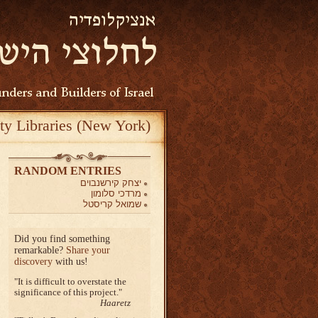
ty Libraries (New York)
RANDOM ENTRIES
יצחק קירשנבוים
מרדכי סלומון
שמואל קריסטל
Did you find something
remarkable?
Share your
discovery
with us!
It is difficult to overstate the
significance of this project.
Haaretz