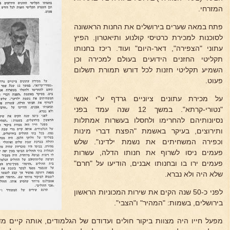
המזרחי.
פתח במאה שערים בירושלים את החנות הראשונה
לסוכנות למכירת כרטיסי קולנוע ותיאטרון. הפיץ
עתוני "הצפירה", דאר-היום" ועוד. ריכז בחנותו
תקליטי החזנים הידועים בעולם למכירה וכן
השמיע תקליטי חזנות לכל דורש תמורת תשלום
פעוט.
על מכירת עתונים ציוניים גרדף ע"י אנשי
"נטורי-קרתא". במשך 12 שנה עמד בפני
נסיונותיהם להחרימו ולחסלו בעשרות אמתלות
ותירוצים, בעיקר באשמת "הפצת דברי מינות
וכפירה המשחיתים את נשמת ילדינו". שלש
פעמים ניסו לשרוף את חנותו הדלה, עשרות
פעמים ירו בו ובחנותו אבנים, הודיעו על "חרם"
שלא היה ולא נברא.
לפני כ-50 שנה הקים את שירות המכוניות הראשון
בירושלים, בשמות: "המהיר" ו"הצבי".
מפעל חייו היה מצוות ביקור חולים ועדודם של הגלמודים, אותה קיים מ