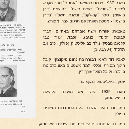
בשנת 1937 פרסם בהוצאת "אמנות" ספר מקרא
לילדים "שחרית", בשנת תשט"ו בהוצאת "קרן
בן-שמן" ספר "קב-לקב", ובשנת תשכ"ו "בקרן
בןשמן" - מסכת תענית עם תרגום עברי מפורש.
צאצאיו:
פוריה
אשת
אברהם בן-חיים
(חברי
קבוצת "סעד" בנגב),
יוכבד.
עו"ד צבי
קלמנטינובסקי נולד בביאליסטוק (פולין), כ"ב אב
תרס"ד (3.8.1904).
לאביו
דוד
ולאמו
דבורה
בת
נחום טיקוצקי.
קיבל
חינוך מסורתי וכללי. למד משפטים באוניברסיטה
בוילנה. וקיבל תואר עורך דין.
עסק בביאליסטוק במקצועו.
בשנת 1939 היה ראש מועצת הקהילה
בביאליסטוק.
היה חבר הועד המרכזי של ההסתדרות הציונית
בפולין.
היה יו"ר ההסתדרות הציונית וחבר עירית ביאליסטוק.