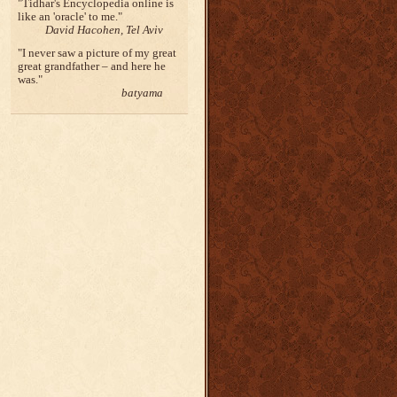
Tidhar's Encyclopedia online is
like an 'oracle' to me.
David Hacohen, Tel Aviv
I never saw a picture of my great
great grandfather – and here he
was.
batyama