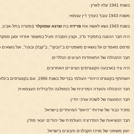
בשנת 1941 עלה לארץ.
משנת 1943 עובד כעורך דין עצמאי.
בשנת 1943 נשא לאשה את
פרידה
בת
שרגא
שמוקלר
(נפטרה בתל-אביב, י"א אדר
היה חבר ההגנה בתפקיד מ"כ, וקצין הסברה פעיל במשמר אזרחי וסגן מפקד 
פרסם מאמרים על נושאים משפטיים ב"הבקר", ב"קבלן ובונה", ועל נושאים כ
חבר ההנהלה של התאחדות הציונים הכלליים.
היה ציר בארבעה הקונגרסים הציוניים האחרונים.
השתתף בקונגרס היהודי העולמי בבריסל בשנת 1966, וגם בקונגרסים בינלאומיים של עורכי דין.
חבר ההנהלה והועדה המדינית של המפלגה הליברלית העצמאית.
חבר המועצה של לשכת עורכי הדין.
מזכיר כבוד של שירותי "היאס" המיוחדים בישראל.
חבר הנשיאות של הפדרציה העולמית של יהודים יוצאי פולין.
יועץ משפטי של מרכז הקבלנים והבונים בישראל.