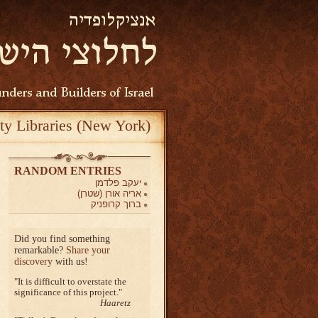
ty Libraries (New York)
RANDOM ENTRIES
יעקב פלדמן
אריה אורן (שטרן)
ברוך קרופניק
Did you find something
remarkable?
Share your
discovery
with us!
It is difficult to overstate the
significance of this project.
Haaretz