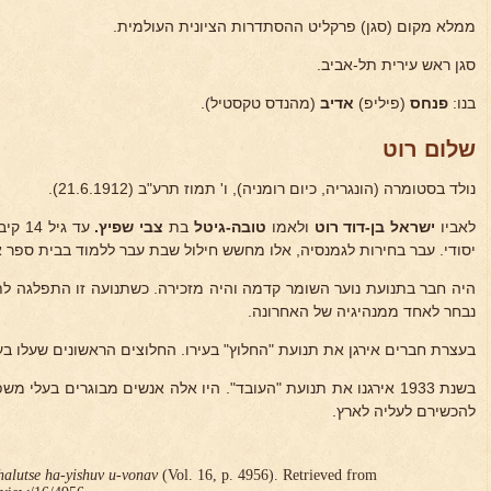
ממלא מקום (סגן) פרקליט ההסתדרות הציונית העולמית.
סגן ראש עירית תל-אביב.
בנו:
פנחס
(פיליפ)
אדיב
(מהנדס טקסטיל).
שלום רוט
נולד בסטומרה (הונגריה, כיום רומניה), ו' תמוז תרע"ב (21.6.1912).
לאביו
ישראל בן-דוד רוט
ולאמו
טובה-גיטל
בת
צבי שפיץ.
עד גי
יסודי. עבר בחירות לגמנסיה, אלו מחשש חילול שבת עבר ללמוד בבית ספר א
היה חבר בתנועת נוער השומר קדמה והיה מזכירה. כשתנועה זו התפלגה לתנו
נבחר לאחד ממנהיגיה של האחרונה.
בעצרת חברים אירגן את תנועת "החלוץ" בעירו. החלוצים הראשונים שעלו בעזרת
בשנת 1933 אירגנו את תנועת "העובד". היו אלה אנשים מבוגרים בעל
להכשירם לעליה לארץ.
halutse ha-yishuv u-vonav
(Vol. 16, p. 4956). Retrieved from