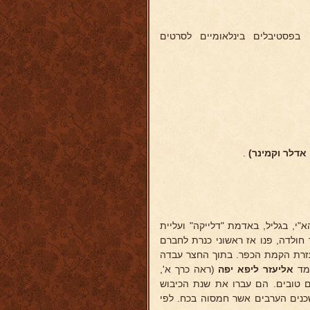
י בפסטיבלים בינלאומיים לסרטים
 אדלר וקמינר)
.
 המשרד הא"י, בגליל, באדמת "דלייקה" ועליית
חולדה, פנו אז ראשוני כנרת לחברם
עזרת הקמת הכפר. בתוך החצר עבדה
עמד
אליעזר ליפא יפה
(ראה כרך א',
ם טובים. הם עברו את שנת הכיבוש
כנים הערבים אשר חמסוה בכח. לפי