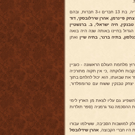
.
צחק פיינרמן,
אהרן שירלובסקי, דוד
טבנקין,
חיה ישראלי, ב. ברנשטיין
הגדול בחיינו באותה שנה היה בואה
לסון, בתיה ברנר, בתיה שיין
ואתן
וץ מלחמת העולם הראשונה - כעניין
קבות חלוקתה ,כי אין תקוה מתורכיה
פר את שבועתו, הוא יכול להלחם בתוך
יצחק טבנקין ששוח עם טרומפלדור,
השפיע גם עליו לצאת מן הארץ לימי
ות ההסכמה נגד גרמניה (ספר תולדות
לק למושבות הסביבה, ששילמו עבורו
 היו חברי הקבוצה,
אהרן שידלובסל