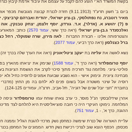
בקשת המשרד הא"י הוצע להם לקבל על עצמם את עיבוד אדמת קיבוץ כנרת
ביום ב' חשון תרע"ד (9.11.1913) חזרה לכנרת קבוצה מגובשת מכפר אוריה, בת 13 חברים ו-3 חברות, ובהם
מאיר רוטברג, נח נפתולסקי, בן-ציון
ישראלי, יהודית ואברהם קרביצקי, י
פ (?) יהושע א. (אדלר),
א.ד. גורדון, יוסף זלצמן, יצחק טבנקין, אוה 
ואלכסנדר ג.
בן-ציון ישראלי
(ראה כרך ששי,
עמוד 2570
) כותב: המאורע 
והצטרפותה אלינו - חבורת החברות :
לאה מירון, שרה
שמוקלר, רחל כצנ
ברל כצנלסון
(ראה כרך רביעי,
עמוד 2077
).
נשא לאשה את
עליזה
בת
יעקב ציטליאוניק
(ראה את הערך שלה בכרך זה).
יוסף טרומפלדור
(ראה כרך ד',
עמוד 1588
) שנימק את יציאתו מהארץ בפר
פוליטי-ציוני. מלחמה נגד תורכיה מתוך סיכוי לקרב את הגשמת הציונות בע
מבחינה ציונית. ונימוק אישי - הוא נשבע שבועת אמונים לרוסיה כחיל ולא י
רוסיה על שינוי משטרה אבל בשום פנים לא ילחם בה מן החוץ (מדברי 
בחוברת "חצי יובל שנים של דגניה", תל-אביב, תרצ"ה, עמודים 124-125).
אהרן שידלובסקי הנ"ל מוסר, כי ערב צאתו שוחח עמו
טרומפלדור
וניסה ל
המלחמה. נימוקו העיקרי היה כי חובה סוציאליסטית היא להלחם לצד מדינ
ההגנה, כרך א', - 1,
עמוד 751
).
עליית האורווה של כנרת שימשה כמחסן נשק מרכזי להגנת הגליל וממנה חו
מכספן. הכסף הוצא שוב לצרכי רכישת נשק חדש. הממונים על המחסן בכנרת