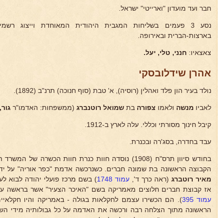
חבר ועד מועדון "וארייטי" ישראל.
נסע 3 פעמים בשליחות המגבית היהודית המאוחדת וייצוג רשמ
בארצות-הברית ובאירופה.
צאצאיו:
חנני, טלי, יעל.
אהרן שידלובסקי
נולד בעיר הון פלד ואהלין (רוסיה), א' טבת (סוף חנוכה) תרנ"ב (1892).
לאביו
מנשה
ולאמו
צפורה
בת
שמואל רוטנברג
(ממשפחות: האדמו"ר
גור,
קיבל חינוך מסורתי וכללי. עלה לארץ ב-1912.
עבד בחדרה, בסג'רה ובכנרת.
בחודש סיוון תרס"ח (1908) נוסדה חוות כנרת חוות הכשרה של
הקבוצה הראשונה בת שמונה חברים. כשנרכשה אדמת "כפר אוריה" על יד 
מאיר רוטברג
(ראה כרך ד',
עמוד 1748
) בשם מרכז פועלי יהודה לבוא ל
אז קבוצת חברים חלוצים מאמריקה בשם "האיכר הצעיר" אשר בראשה 
עמוד 395
). הם הכשירו עצמם לחקלאות בגולה - באמריקה והיו חקלאיי
הראשונה מתוך הצלחה רבה ורכשה את האדמה על כל גבולותיה מידי הש