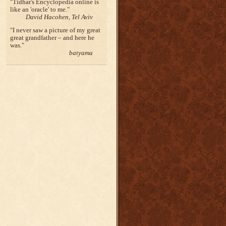
Tidhar's Encyclopedia online is
like an 'oracle' to me.
David Hacohen, Tel Aviv
I never saw a picture of my great
great grandfather – and here he
was.
batyama