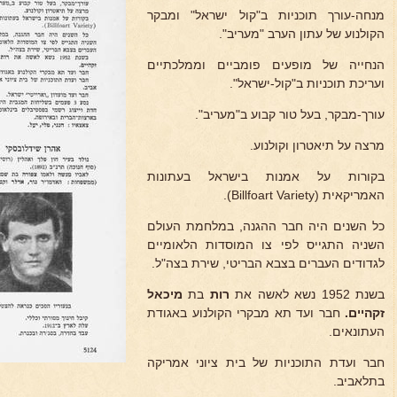
מנחה-עורך תוכניות ב"קול ישראל" ומבקר
הקולנוע של עתון הערב "מעריב".
הנחייה של מופעים פומביים וממלכתיים
ועריכת תוכניות ב"קול-ישראל".
עורך-מבקר, בעל טור קבוע ב"מעריב".
מרצה על תיאטרון וקולנוע.
בקורות על אמנות בישראל בעתונות
האמריקאית (Billfoart Variety).
כל השנים היה חבר ההגנה, במלחמת העולם
השניה התגייס לפי צו המוסדות הלאומיים
לגדודים העברים בצבא הבריטי, שירת בצה"ל.
בשנת 1952 נשא לאשה את
רות
בת
מיכאל
זקהיים.
חבר ועד תא מבקרי הקולנוע באגודת
העתונאים.
חבר ועדת התוכניות של בית ציוני אמריקה
בתלאביב.