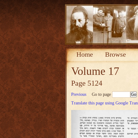
Home
Browse
Volume 17
Page 5124
Previous
Go to page
Translate this page using Google Tran