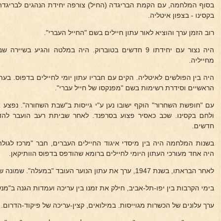
בסוף המלחמה, עם הקמת הבריגדה (החיל) צורפה יחידת הנהגים לבריגדה
בקסינו - בצפון איטליה.
רוב הזמן ערך והוציא לאור עתון חיילים בשם "החייל העברי".
מחייליה.
היה בין הפולשים לאיטליה. הקים עם חבריו עתון יומי לחיילים בדפוס. בע
הראשיים וסידרת רשימות בשם "מפנקסו של חייל עברי".
עם "חופשת השחרור" הוקף ישובו נען ע"י גייסות ב"שבת השחורה". נפצע 
חדשים.
בשנות המלחמה היה בין מיסדי איגוד החיילים העברים, חבר "מרכז לגולה"
היה אחד מעורכי העתון היומי לחיילים ברומא שהודפס בדפוס הוותיקאן.
לאחר הבראתו, בשנת 1947, ערך את עתון הנוער העובד "במעלה". שמונה שנים עסק בו.
בימי הקרבות בין יפו-תל-אביב, חילק את זמנו בין עריכה ועמדות הגנה ב"מנ
ערך עלונים של הכשרות מגוייסות. במילואים, קצין-עריכה של פיקוד-הדרום.