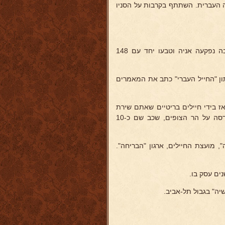
 העברית. השתתף בקרבות על הסניו
היה נצור עם יחידתו 9 חדשים בטוברוק. היה במלטה והגיע בשיירה שבה נפקעה אניה וטבעו יחד עם 148
תון "החייל העברי" כתב את המאמרים
אז בידי חיילים בריטיים שאתם שירת
ולחם בקסינו. שכב כאסיר פצוע בסרפנד. לאחר שביתת רעב הועבר להדסה על הר הצופים, שכב שם כ-10
, מועצת החיילים, ארגון "הבריחה".
שיה" בגבול תל-אביב.