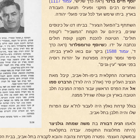
יוסף חיים ברנר
(ראה כרך שלישי,
עמוד 1117
)
ואחרים רבים מזקני ופעילי תנועת העבודה
בארץ. ביתו שימש ועד לכל עניני פועלי יהודה.
השתתף ב"הפועל הצעיר". בביתו דנו על כינוסים
שונים, ביניהם על הקמת "המשביר" ו"קופת
חולים". הטיוטה להכנת תקנון קופת חולים
נכתבה על ידו. כ
שיוסף טרומפלדור
(ראה כרך
ד',
עמוד 1588
) ביקר עם בואו לארץ בביתו,
סיפר ומסר סקירה מפורטת על יהדות רוסיה
בפני אנשי "עין-גנים".
בתערוכה החקלאית ביפו-תל-אביב, קיבל מאת
הנציב העליון סיר (אח"כ היה לורד)
הרברט סמו
אל
את הפרס הראשון עבור הפרה המניבה חלב
הטובה בארץ וכן עגלה שגידל ממנה.
בגלל קדחת נאלץ היה לעבור לת"א עם הפרות
שלו והיה חלבן בתל-אביב.
ולאמו
הניה דבורה
בת
משה שמחה גולניצר
(היתה מחלוצות התקופה. עבדה בחקלאות
ובמשקה העצמי. נפטרה מקדחת צהובה והובא לקבורה בתל-אביב, בבית הקב