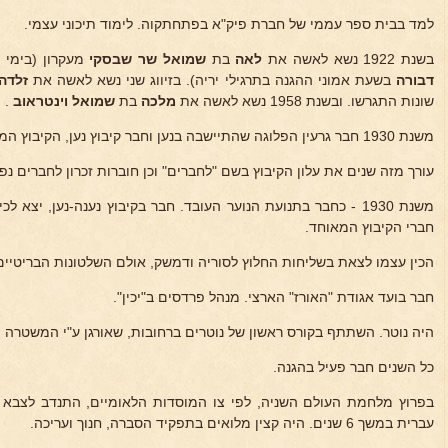
למד בבית ספר עממי של חברת פיק"א בפתחתקוה. לימוד תיכוני עצמי.
בשנת 1922 נשא לאשה את
לאה
בת
שמואל שר
שבסקי
מעקרון (בימי
דבורה
בשעת אמוני ההגנה בתרגילי יריה). בזיווג שני נשא לאשה את
זלדה
שונות התגרשו. ובשנת 1958 נשא לאשה את
מלכה
בת
שמואל וינטראוב
.
משנת 1930 חבר גרעין הפלוגה שהתיישבה בנען וחבר קיבוץ נען, הקיבוץ המאוחד - מראשיתו.
עורך מזה שנים את עלון הקיבוץ בשם "לחברים" וכן חוברות זכרון לחברים נפ
משנת 1930 - כחבר בתנועת הנוער העובד. חבר בקיבוץ נענה-נען, יצא
חברי הקיבוץ המאוחד.
הכין עצמו לצאת בשליחות החלוץ לסוריה ודמשק, אולם השלטונות הבריטיים
חבר בועד אגודת "האורז" הארצי. מנהל פרדסים ב"יכין".
היה נוטר. השתתף בקורס ראשון של נוטרים ברחובות, שאורגן ע"י המשטרה 
כל השנים חבר פעיל בהגנה.
בפרוץ מלחמת העולם השניה, לפי צו המוסדות הלאומיים, התנדב לצבא ה
עברית במשך 6 שנים. היה קצין מלואים בתפקיד הסברה, חנוך ועריכה.