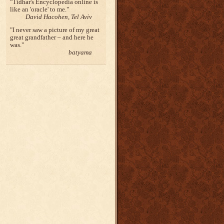
Tidhar's Encyclopedia online is
like an 'oracle' to me.
David Hacohen, Tel Aviv
I never saw a picture of my great
great grandfather – and here he
was.
batyama