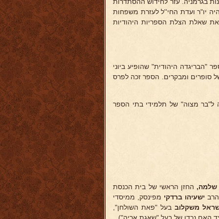
נות בגרמניה. עזר לחידוש ההסתדרות
היה יו"ר ועדת החי''ל לעזרת משפחות
 את שאלת הצלת הספריות היהודיות
ר "הבריגדה היהודית" שהופיע ביוני
 של סופרים ומבקרים. הספר זכה לפרס
 ל"בר מצוה" של תלמידי בתי הספר
שלמה,
החזן הראשי של בית הכנסת
ישעיהו
ברדקי
מפינסק, ממיסדי
שראל משקלוב
בעל "פאת השולחן",
 האם נכדו של בעל "שאגת אריה").