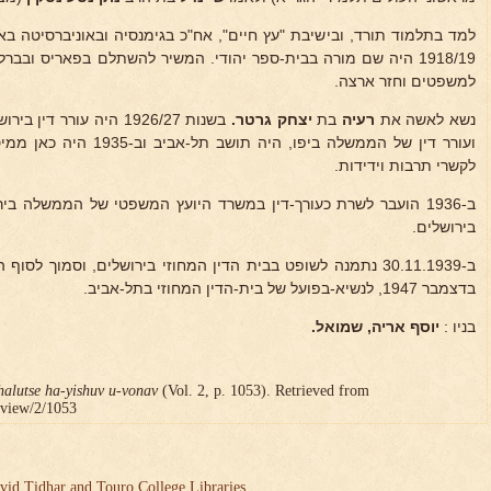
למד בתלמוד תורד, ובישיבת "עץ חיים", אח"כ בגימנסיה ובאוניברסיטה ב
למשפטים וחזר ארצה.
נשא לאשה את
רעיה
בת
יצחק גרטר.
ועורר דין של הממשלה ביפו, ה
לקשרי תרבות וידידות.
בירושלים.
ב-30.11.1939 נתמנה לשופט בבית הדין המחוזי בירושלים, וסמוך ל
בדצמבר 1947, לנשיא-בפועל של בית-הדין המחוזי בתל-אביב.
בניו :
יוסף אריה, שמואל.
halutse ha-yishuv u-vonav
(Vol. 2, p. 1053). Retrieved from
r/view/2/1053
vid Tidhar and Touro College Libraries