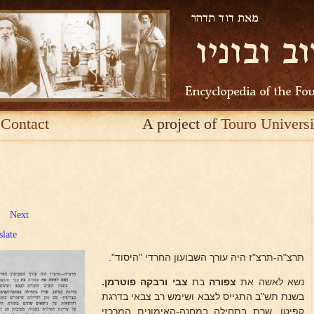
Contact
A project of
Touro Universi
Next
slate
תרצ"ה-תרצ"ז היה עורך השבועון החרדי "היסוד".
נשא לאשה את
צפורה
בת
צבי ורבקה פוטרמן.
בשנת תש"ב התגייס לצבא ושימש רב צבאי בדרגת
קפיטן. שרת בתחילה במחנה-האימונים המרכזי