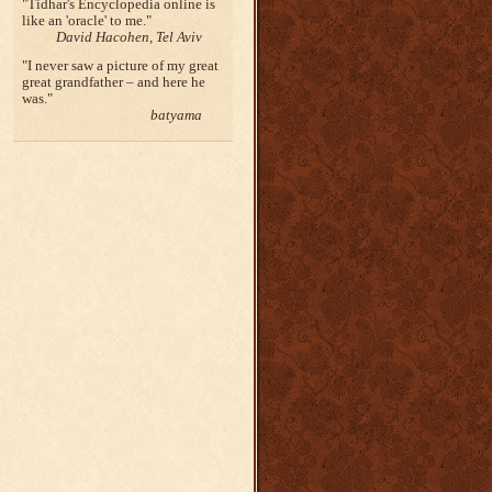
Tidhar's Encyclopedia online is
like an 'oracle' to me.
David Hacohen, Tel Aviv
I never saw a picture of my great
great grandfather – and here he
was.
batyama