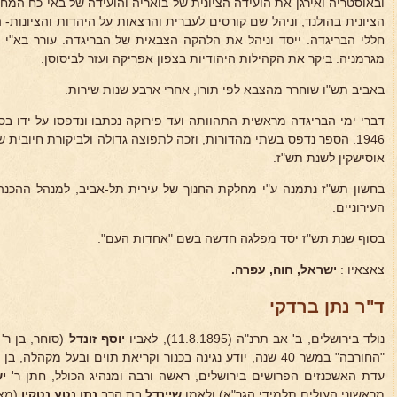
ובאוסטריה ואירגן את הועידה הציונית של בואריה והועידה של באי כח המח
הציונית בהולנד, וניהל שם קורסים לעברית והרצאות על היהדות והציונות- 
חללי הבריגדה. ייסד וניהל את הלהקה הצבאית של הבריגדה. עורר בא"י
מגרמניה. ביקר את הקהילות היהודיות בצפון אפריקה ועזר לביסוסן.
באביב תש"ו שוחרר מהצבא לפי תורו, אחרי ארבע שנות שירות.
דברי ימי הבריגדה מראשית התהוותה ועד פירוקה נכתבו ונדפסו על ידו בספ
1946. הספר נדפס בשתי מהדורות, וזכה לתפוצה גדולה ולביקורת חיובית
אוסישקין לשנת תש"ז.
בחשון תש"ז נתמנה ע"י מחלקת החנוך של עירית תל-אביב, למנהל ההכנה
העירוניים.
בסוף שנת תש"ז יסד מפלגה חדשה בשם "אחדות העם".
צאצאיו :
ישראל, חוה, עפרה.
ד"ר נתן ברדקי
נולד בירושלים, ב' אב תרנ"ה (11.8.1895), לאביו
יוסף זונדל
(סוחר, בן ר'
"החורבה" במשר 40 שנה, יודע נגינה בכנור וקריאת תוים ובעל מקהלה, בן הרב
עדת האשכנזים הפרושים בירושלים, ראשה ורבה ומנהיג הכולל, חתן ר'
י
מראשוני העולים תלמידי הגר"א) ולאמו
שיינדל
בת הרב
נתן נטע
נטקין
(מצד