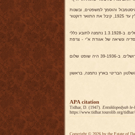
איסטמבול והוסמך למשפטים, ובשנות
1918/19 היה שם מורה בבית-ספר יהודי. המשיר להשתלם בפאריס ובברלין עד 1925, קיבל את התואר דוקטור
בשנות 1926/27 היה עורר דין בירושלים. ב-1.3.1928 נתמנה לתובע כללי
יה תושב תל-אביב וב-1935 היה כאן ממיסדיה ונשיאה של אגודת א"י - צרפת
ב-1936 הועבר לשרת כעורך-דין במשרד היועץ המשפטי של הממשלה בירושלים. ב-39-1936 היה שופט שלום
סוף השלטון הבריטי בארץ נתמנה, בראשון
APA citation
Tidhar, D. (1947).
Entsiklopedyah le-
https://www.tidhar.tourolib.org/tidha
Copyright © 2026 by the Estate of Da