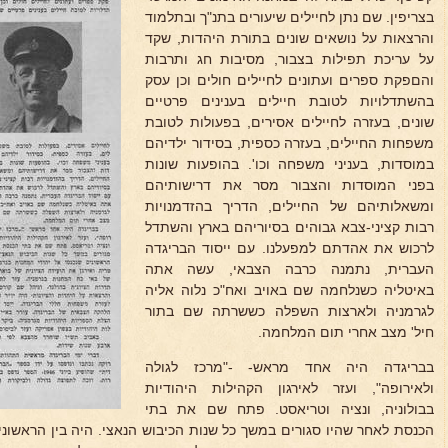
בצריפין. שם נתן לחיילים שיעורים בתנ"ך ובתלמוד
והרצאות על נושאים שונים בתורת היהדות, שקד
על עריכת תפילות בצבור, מסיבות חג ותרבות
והםפקת ספרים ועתונים לחיילים חולים וכן עסק
בהשתדלויות לטובת חיילים בענינים פרטיים
שונים, בעזרה לחיילים אסירים, בפעולות לטובת
משפחות החיילים, בעזרה כספית, בסידור ילדיהם
במוסדות, בעניני משפחה וכו'. בהופעות שונות
בפני המוסדות והצבור מסר את דרישותיהם
ומשאלותיהם של החיילים, הדריך בהזדמנויות
רבות קציני-צבא גבוהים בסיוריהם בארץ והשתדל
לרכוש את אהדתם למפעלנו. עם ייסוד הבריגדה
העברית, נתמנה כרבה הצבאי, עשה אתה
באיטליה כשנלחמה שם באויב ואח"כ נלוה אליה
לגרמניה ולארצות השפלה כששרתה שם בתור
חיל' מצב אחרי תום המלחמה.
בבריגדה היה אחד מראש- -"מרכז לגולה
ולאירופה", ועזר לאירגון הקהילות היהודיות
בבולוניה, ונציה וטריאסט. פתח שם את בתי
הכנסת לאחר שהיו סגורים במשך כל שנות הכיבוש הנאצי. היה בין הראשוני