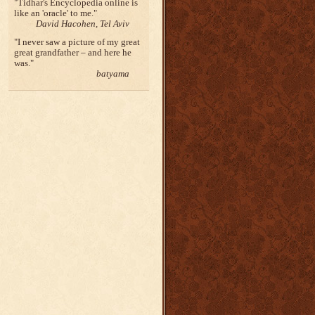
Tidhar's Encyclopedia online is
like an 'oracle' to me.
David Hacohen, Tel Aviv
I never saw a picture of my great
great grandfather – and here he
was.
batyama