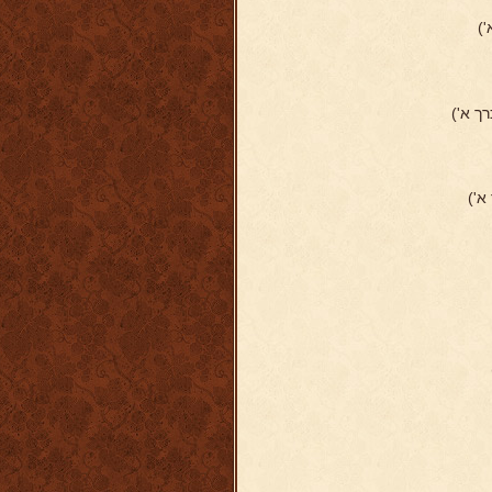
')
רך א')
א')