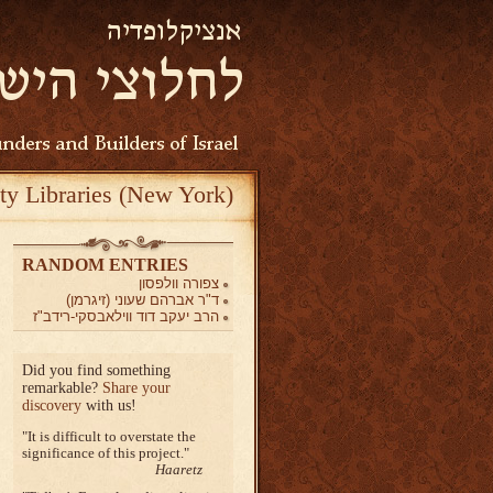
ty Libraries (New York)
RANDOM ENTRIES
צפורה וולפסון
ד"ר אברהם שעוני (זיגרמן)
הרב יעקב דוד ווילאבסקי-רידב"ז
Did you find something
remarkable?
Share your
discovery
with us!
It is difficult to overstate the
significance of this project.
Haaretz