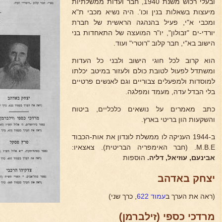
ובעלי רכוש משנת 1940, חבר ועדות ממשלתיות
מיעצות בשאלות בנין וכו'. היה נשיא מכבי ת"א
ומכבי א"י, פעיל בהנהגה הראשית של חברת
יורדי-ים "זבולון", יו"ר המועצה של התאחדות בני
הישוב בא"י, חבר קלוב "רוטרי" ועוד.
הוא קרוב לכל חוגי הישוב ולבני כל העדות
ומשתדל לפעול לטובת כולם ולעזור במיטב יכלתו
למוסדות ולמפעלים צבוריים וגם לאנשים פרטיים
בלי הבדל עדה, מעמד ומפלגה.
כתב מאמרים על נושאים כלכליים, ביטוח
והשקעות הון בריטי בארץ.
ב-1944 העניקה לו ממשלת לונדון את אות-הכבוד
M.B.E. (חבר האימפריה הבריטית). צאצאיו:
אבינעם, עוזיאל, דליה.
הוספות
יצחק באדהב
(ראה את הערך ב
עמוד 622
, כרך שני)
מרדכי כספי (זילברמן)