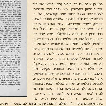
כמו כן עורר את רבי אבנר (רבי יהושע זאב ב"ר
ישראל יצחק זיסענוויין, ציוני נלהב לפני הציונות,
לעלות לערי הגליל וליסד שמה "קולאניע", ועל ידו
נקנתה אחוזת יסוד המעלה, שעברה אחרכך מאנשי
"סובלק" לאנשי "מעזיריטש". אחרי זאת התקשר רבי
אבנר בעצת הרב מבריסק בקנין אחוזת "ארבל" היא
כפר חטין כיום, קניה שנתבטלה ושבה אבד רבי
אבנר את כל הונו, שני אלפים רו"כ. כשהחלו שליחי
המיסיון ''להציל" יתומים עניים יהודים מרעב ומניוון
ואספו אותם למנזרים כדי לחנכם בדת הנוצרית,
התיצב הרב דיסקין בראש פעולה להצלת הילדים
ליהדות והפעיל עסקנים נדיבים למען המטרה
הקדושה. הוא יסד ''בית יתומים לתורה ולמלאכה",
אסף אליו את היתומים העזובים שקיבלו מזון
והלבשה וחינוך יהודי. המוכשרים שבהם המשיכו
את לימודיהם בישיבות והנערים שלא היו מוכשרים
להמשכת הלמודים, שקדה הנהלת המוסד, בחסותו
ובהדרכתו, ללמדם מלאכה בתוך המוסד ומחוצה
לו. זה "בית היתומים דיסקין" שניהלו עד סוף ימיו.
(בית יתומים זה היה גם כעין תריס נגד
בית-היתומים שיסד ד"ר וילהלם הרצברג שעמד בקשר עם משכילי ירושלים).