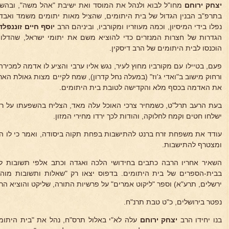
יצחק ירוחם
מחו"ל לבוא ולנהל את המוסד ואת ישיבת "אהל משה", ובהשת
בתרפ"ב הבנין הגדול של בית היתומים, שהציל מאות יתומים משמד ואבדו
נפלו בידי המיסיון, וכמה מעוזריו ומקורביו, וביניהם הרב
יוסף חיים זוננפלד
הגדרות של חצרות המנזרים כדי להוציא משם את יתומי ישראל, שהדלות
הוכנסו לבית היתומים של הרב דיסקין.
פעם, בטיילו עם מקורביו מחוץ לעיר, נגש אליו ערבי והציע לו אדמה למכי
ורחוק מישוב ב"ואדי ג'וז" (במעלה נחל קדרון), שמח לקיים מצות גאולת האר
את האדמה בכסף מלא והקדישה לטובת בית היתומים.
בעת הרעב תרל"ט, כשמחיר צרכי האוכל עלה מאד, הצליח בהשפעתו על 
ישלחו חטים וקמח לחלוקה, והודות לכך ירדו מחירי המזון.
עודד את משפחת זרח ברנט להתישבות בפחת תקוה ביסודה, ואמר כי לו היה
ומצטרף להתישבות.
השאיר אחריו הרבה כתבים בחידושי הלכה ואגדה וכתב אלפי תשובות ל
בבית-הספרים של בית היתומים. בדפוס יצאו רק "שאלות ותשובות מוהרי
ירשלים, תרע"א) וספר "ליקוט אמרים" על פרשיות התורה, שליקט והוציא הר
נפטר בירושלים, כ"ט טבת תרנ"ח.
בנו יחידו הרב
יצחק ירוחם
עלה לא"י באלול תרס"ח, נהל את "בית היתומי