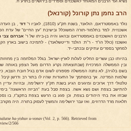
נשיא ועד הרבנים המאוחד לאשכנזים וספרדים בירושלים בתרע"ח.
הרב נחמן נתן קורונל (קורנאל)
נולד באמסטרדאם, הולאנד, בשנת תק"ע (1810), לאביו ר'
דוד
, בן העדה
אשכנזית. למד בתלמוד-תורה המשוכלל ובישיבת "עץ החיים" של עדת ה
הרבנים האשכנזים באמסטרדאם ובהאג והיה בן-ביתו של ר'
אברהם צבי הי
ואשכנז (כולל הו"ד - ר"ת: הולנד ודייטשלאנד) - לתמיכה בישוב בארץ הק
למחקר בספרים עתיקים ובכתבי-יד.
בהיותו כבן עשרים החליט לעלות לארץ-ישראל. בגלל המלחמה בין מחוזו
בשם בלגיה), לא נתנה הממשלה פספורט לשום אדם בגיל חובת הצבא, כי 
שלמות המדינה. אך בהסתמך על התעודות שהיו לו בתור רב ודרשן קיבל בק
טלטולי דרך ארוכים ומיגעים הגיע בשנת תק"ץ ירושלימה, ובהיות עדיין ה
להתישב בצפת ושם נשא אשה. בצפת סבל בעת "הביזה הראשונה" בימי 
שבזזו את בתי היהודים בצפת, וכן פגע בו הרעש בצפת בתקצ"ז, בו נספה
תלאות מרד הדרוזים, ואז עבר ירושלימה והמשיך לעסוק בתורה. היה מקורב
halutse ha-yishuv u-vonav
(Vol. 2, p. 566). Retrieved from
r/view/2/566