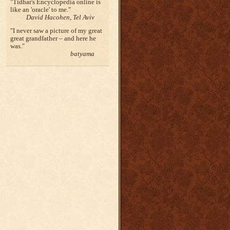
Tidhar's Encyclopedia online is
like an 'oracle' to me.
David Hacohen, Tel Aviv
I never saw a picture of my great
great grandfather – and here he
was.
batyama