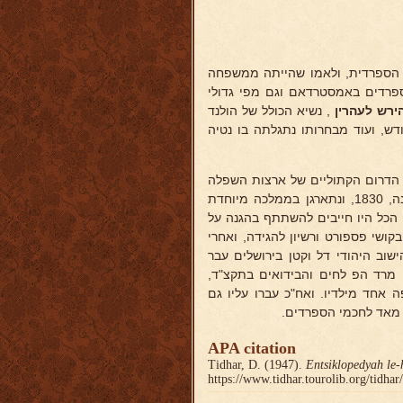
 הספרדית, ולאמו שהייתה ממשפחה
ספרדים באמסטרדאם וגם מפי גדולי
רש לעהרין
, נשיא הכולל של הולנד
ודש, ועוד מבחרותו נתגלתה בו נטיה
ת הדרום הקתוליים של ארצות השפלה
ובין הממשלה המרכזית (שבתוצאתה נקרע הדרום מעל הצפון באותה שנה, 1830, ונתארגן בממלכה מיוחדת
הכל היו חייבים להשתתף בהגנה על
ושי פספורט ורשיון להגידה, ואחרי
ישוב היהודי דל וקטן בירושלים עבר
מרד הפ לחים והבידואים בתקצ"ד,
 אחד מילדיו. ואח"כ עברו עליו גם
 מאד לחכמי הספרדים.
APA citation
Tidhar, D. (1947).
Entsiklopedyah le-
https://www.tidhar.tourolib.org/tidha