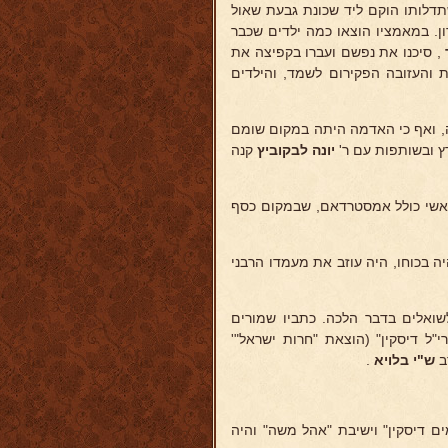
דלותו הוקם ליד שכונת גבעת שאול
ן. במאמציו הוצאו כמה ילדים שכבר
, סיכנו את נפשם ועברו בקפיצה את
 והעזובה הפקירום לשמד, והילדים
רה, ואף כי האדמה היתה במקום שומם
ץ ובשותפות עם ר'
יונה לבקוביץ
קנה
ראשי כולל אמסטרדאם, שבמקום כסף
 בכוחו, היה עוזב את מעמדו הרבני
שואלים בדבר הלכה. כתביו שמורים
"ל דיסקין" (הוצאת "חרות ישראל"'
ב
ש"י בלויא
.
ם דיסקין" וישיבת "אהל משה" והיה