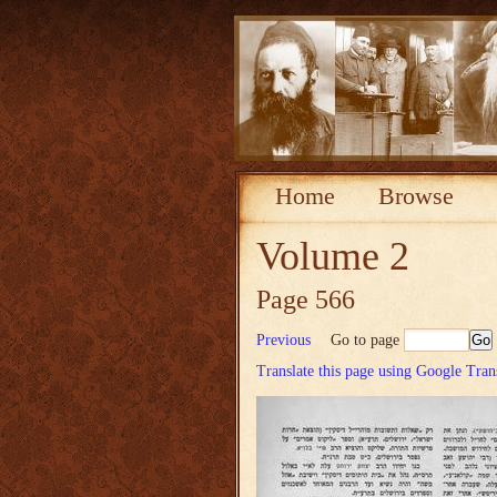
Home
Browse
Volume 2
Page 566
Previous
Go to page
Translate this page using Google Tran