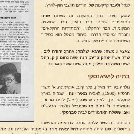
לנהל ולעבד קרקעות של יהודים תושבי חוץ-לארץ.
עוסק בצרכי צבור במושבה זה עשרות שנים
בתפקידים שונים: חבר הועד, חבר המועצה
המקומית, חבר "החקלאי", "הסתדרות החקלאים"
וחברת "מייסדי חדרה". ביחוד מטפל הוא בסידור
השרותים הדתיים של המושבה.
צאצאיו:
משה; שרגא; שלמה; אהרן; יהודה ליב
;
שרה
אשת
יצחק ברית; חנה
אשת
נחום קוק; רחל
אשת
משה ברונפלד; מינה
אשת
אשר בוגדנוב
.
בתיה לישאנסקי
נולדה בעיירה מאלין, פלך קיוב, אוקראינה, א' תשרי
תרס"א (1900), לאביה
מאיר יונה
, שנהיה בארץ
לחקלאי וגנן, ולאמה
שושנה
(רייזל) לבית
מורוז
,
ממשפחת
ר' נחום מטשרנוביל
תלמיד הבעש"ט
ואבי שושלת האדמו"רים לבית
טברסקי
.
בהיותה בת עשר עלתה ארצה עם אמה והתישבו
בירושלים, שם היתה אחותה
רחל ינאית