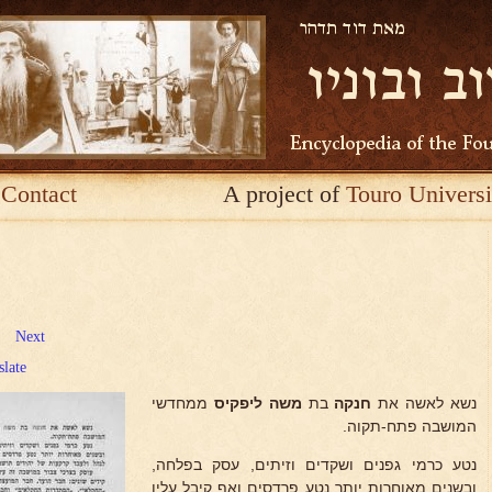
Contact
A project of
Touro Universi
Next
slate
נשא לאשה את
חנקה
בת
משה ליפקיס
ממחדשי
המושבה פתח-תקוה.
נטע כרמי גפנים ושקדים וזיתים, עסק בפלחה,
ובשנים מאוחרות יותר נטע פרדסים ואף קיבל עליו