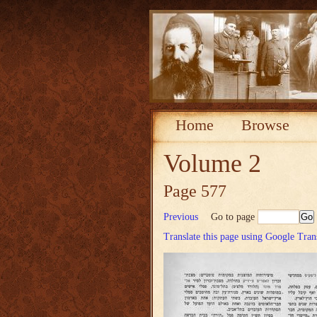
Home
Browse
Volume 2
Page 577
Previous
Go to page
Translate this page using Google Tran