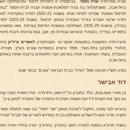
אביה ואחיותיה
שרה ותמר
. בגימנסיה זו התחילה ללמוד ומהמחלקה הש
בתל-אביב. משנתגלתה בה נטיה למלאכת-אמנות עברה לבית-הספר "בצלא
חזרה ארצה וע
בברלין, ובשנות 1925-29 השתלמה באמנות הפיסול בצרפת. מא
בפאריס, בציריך, בקאהיר ובארצנו עבודות עץ, אבן, גבס וברונזה ורבות מיצי
מיצירותיה המוצגות במקומות פומביים: מצבתזכרון
לאפרים צ'יז'יק
בחול
(הלורד מלצ'ט) בתל-מונד, פסלי אישים במוסדות שונים בארץ, מנורת
העובדת, בשתי העתקות: אחת בארמון חבר-הלאומים בז'נבה ואחת באולם
בתל-אביב.
בסיון תש"ז הקימה פסל "הורה" בבית הבראה "אונים" בכפר סבא.
דוד אבישר
בן מאיר אגא-בבא, נולד בחברון בר"ח חשון התרמ"ח. את ראשית חנוכו קבל 
גם בקר את הקורס לידיעת השפה הערבית מיסודה של החברה "למען ציון".
בהגיעו לבר-מצוה, נתקבל לישיבת הגאון "שדי חמד" בה עשה למעלה מארב
חזקיה מדיני נסע לירושלים והשתלם בבית המדרש למורים של חברת "עזרה"
בשנת תרע"א נתמנה למורה ראשי בחברון. בתרע"ב הורה בחדר-תורה תחכמ