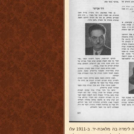
מורה בגימנסיה העברית וגם אמה לימדה בה מלאכת-יד. ב-1911 עלו