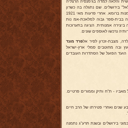
שית והלאה למדה בגימנסיה הרצליה
ל" בירושלים. שם נתגלה בה כשרון
לפיסול אמנותי שכדאי לפתח אותו. בשנות 1920-21 למדה באקדמיה לאמנות ברומא. אחרי פרעות מאי 1921
בדה בגדוד העבודה בעמק יזרעאל. בשנות 1923-25 למדה בבית-ספר גבוה למלאכת-אמ נות
ז ממשיכה ביצירה אמנותית. הציגה בתערוכות
רותיה נרכשו לאוספים שונים.
דה, מצבת-זכרון לסיר אל
פרד מונד
-עץ ובה מחוטבים סמלי ארץ-ישראל
 הועד הפועל של הסתדרות העובדים
מאביו - ת"ח ותיק וממורים פרטיים.
ע שנים ואחרי פטירתו של הרב חיים
.
וני בירושלים ובשנת תרע"ג נתמנה