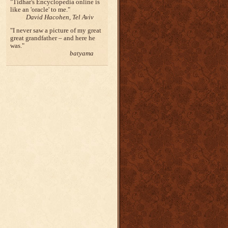
Tidhar's Encyclopedia online is
like an 'oracle' to me.
David Hacohen, Tel Aviv
I never saw a picture of my great
great grandfather – and here he
was.
batyama