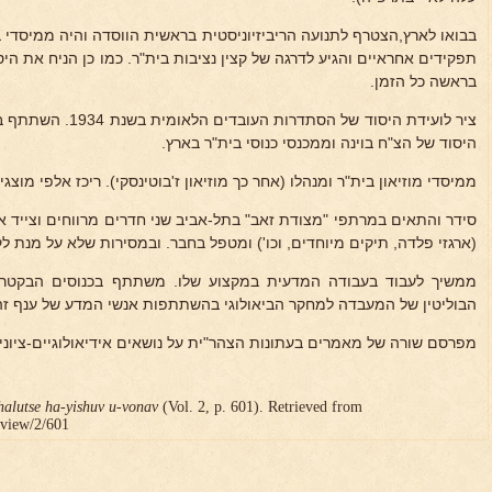
בבואו לארץ,הצטרף לתנועה הריביזיוניסטית בראשית הווסדה והיה ממיסדי 
תפקידים אחראיים והגיע לדרגה של קצין נציבות בית"ר. כמו כן הניח את היס
בראשה כל הזמן.
ציר לועידת היסוד של הס
היסוד של הצ"ח בוינה וממכנסי כנוסי בית"ר בארץ.
ממיסדי מוזיאון בית"ר ומנהלו (אחר כך מוזיאון ז'בוטינסקי). ריכז אלפי מוצגי
סידר והתאים במרתפי "מצודת זאב" בתל-אביב שני חדרים מרווחים וצייד או
(ארגזי פלדה, תיקים מיוחדים, וכו') ומטפל בחבר. ובמסירות שלא על מנת ל
ממשיך לעבוד בעבודה המדעית במקצוע שלו. משתתף בכנוסים הבקטריאו
הבוליטין של המעבדה למחקר הביאולוגי בהשתתפות אנשי המדע של ענף זה
מפרסם שורה של מאמרים בעתונות הצהר"ית על נושאים אידיאולוגיים-ציוניים
halutse ha-yishuv u-vonav
(Vol. 2, p. 601). Retrieved from
r/view/2/601