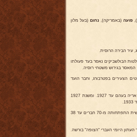
,
פועה
(באמריקה),
נחום
(בעל מלון
לטות הבולשביקים נאסר בעד פעולתו
טים הצעירים בפטרבורג, וחבר הועד
בשנת 1925 עלה ארצה ונתקבל לעבוד כאסיסטנט במכון פסטר של הד"ר אריה בעהם עד 1927. ומשנת 1927
.
בשנת 1935 יסד את "קופת חולים לעובדים לאומיים" ועומד בראשה מראשית התפתחותה מ-70 חברים עד 38
ך העתון היומי העברי "הצופה" בורשה.