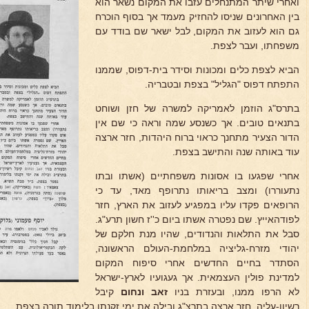
ואחרי שיתר המתנחלים עזבו את המקום נשאר הוא
בין האחרונים שניסו להחזיק מעמד אך בסוף הוכרח
גם הוא לעזוב את המקום, לבל ישאר שם בודד עם
משפחתו, ועבר לצפת.
הביא לצפת כלים ומכונות וסידר בית-דפוס, שממנו
התפתח דפוס "הגליל" בצפת ובטבריה.
בתרס"ג הוזמן לאמריקה למשרה של חזן ושוחט
בתנאים טובים. אך כשנסע שמה וראה כי שם אין
הדור הצעיר מתחנך כראוי ברוח היהדות, חזר ארצה
עוד באותה שנה והתישב בצפת.
אחרי שפגעו בו אסונות משפחתיים (אשתו ובתו
נתעוררו) ומצב בריאותו נתרופף מאד, עד כי
הרופאים פקדו עליו במפגיע לעזוב את הארץ, חזר
לפודהאייץ. שם נפטרה אשתו ביום כ''ז חשון תרע"ג.
סבל את התלאות והנדודים, שהיו מנת חלקם של
יהודי מזרח-גליציה במלחמת-העולם הראשונה,
הסתדר בחיים החדשים אחרי סיפוח המקום
למדינת פולין העצמאית. אך געגועיו לארץ-ישראל
לא הרפו ממנו, ובעזרת בניו
זאב ונחום
קיבל
רשיון-עליה, חזר ארצה בתרצ"ג ובילה את ימי זקנתו בלימוד תורה בצפת.