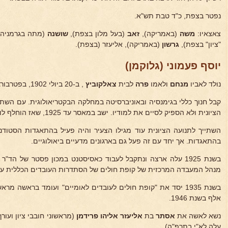
נפטר בצפת, כ"ד טבת תש"א.
צאצאיו:
משה
(באמריקה),
זאב
(בעל מלון בצפת),
שושנה
(מתה בגרמניה)
"ציון" בצפת),
גרשון
(באמריקה), אליעזר (בצפת).
יוסף פעמוני (גלוקמן)
נולד לאביו
מנחם
ולאמו
פרה
לבית
צאלקוביץ
, ב-20 ביולי 1902, בפטרבורג, עיר הבירה הרוסית.
קבל חנוך כללי בגימנסיה ובאוניברסיטה במחלקה הבקטריאולוגית. עם השת
הציונית ולא הספיק לסיים את למודיו. ישב במאסר עד 1925, שאז הוחלף לו המאסר בגירוש משטחי רוסיה.
השתייך לתנועה הציונית עוד מגילו הצעיר והיה פעיל בהתאגדות הסטודנ
בהתאגדות. אך יחד עם זה פעל גם בארגונים מדעיים ביאולוגיים.
מנהל המעבדה המרכזית של קופת חולים של הסתדרות העובדים הכללית עד 1933
אלף בשנת 1946.
נשא לאשה את
אסתר
בת
אליעזר אליהו פרידמן
(מראשוני חובבי ציון ועור
עלה לא"י בתרפ"ה).