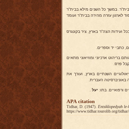
בית"ר. במשך כל השנים מילא בבית"ר
וד לארגון עזרה מהירה בבית"ר ועומד
תדרות העובדים הלאומית בשנת 1934. השתתף בכל ועידות הצה"ר בארץ, ציר בקונגרס
ם, כתבי יד וספרים.
תם בריהוט ארכיוני ומוזיאוני מתאים
קבל פרס.
לוגיים השנתיים בארץ, ועורך את
 באוניברסיטה העברית.
 ורפואיים. בתו:
יעל
.
APA citation
Tidhar, D. (1947).
Entsiklopedyah le-
https://www.tidhar.tourolib.org/tidha