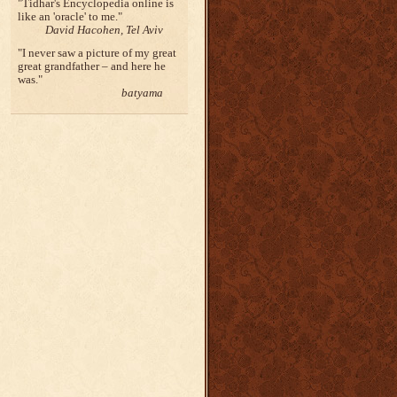
Tidhar's Encyclopedia online is
like an 'oracle' to me.
David Hacohen, Tel Aviv
I never saw a picture of my great
great grandfather – and here he
was.
batyama