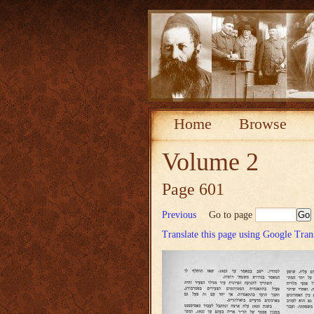
Home
Browse
Volume 2
Page 601
Previous
Go to page
Translate this page using Google Tran