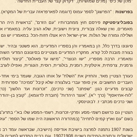
"מלון של כיס" (מלים שמושיות), "דקדוק קצר של העברית החדשה".
בפרשנות
: "הפרשגן" לספר עמוס (דוגמה לפארפראזה עברית של המקרא).
בפובליציסטיקה
פירסם חוץ ממחברותיו "עם הזרם", "בראשית היה הרעיו
מאמרים, ואין שאלה צבורית, ציונית וישובית, שלא הגיב עליה. במאמריו
ושלילה גמורה של הגלות. ארץ-ישראל היא אצלו חזות-הכל. במאמריו יש גם
סיגנונו בדרך כלל, הן במאמריו והן בספריו המדעיים, הוא פשטני ובהיר. יש
בצורה מובנת לכל קורא. מחקריו המדעיים מצטיינים בסיגנונם המדעי השוה לכ
ומאמריו. הרבה מספריו, "ישו הנוצרי", "מישו עד פאולוס", "קיצור תולדו
גרמנית, צרפתית, איטלקית, רומנית, בולגרית, רוסית, הונגרית, ואפילו לערבי
כעורך הצטיין מאד, והחזיק את "השלח" על אותו הגובה, שעמד בימי אחד-
קבצים מדעיים כגון: "שפתנו" (שני כרכים), "זכרונות ועד הלשון" (כרך
"לוח-אחיאסף" (כרך י"א), "אוצר היהדות" (חוברת לדוגמא), "קובץ בן-יהודה
ושני כרכים מכתבי ז. ז'בוטינסקי.
הצטיין גם כרושם רשמי-מסע ופרקי-זכרונות, רשמי-המסע שלו בא"י בתרע"
בשם "עם וארץ קמים לתחיה" (במהדורה הראשונה היה שמו של הספר: "עול
בשנת 1907 נתמנה למרצה בישיבת אודיסה (הישיבה, שבראשה עמד ר