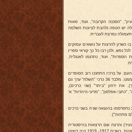
ן", "הסכנה הקרובה", ועוד, מאות
 אלה יש הטפה נלהבת לציונות השלמה
 תעמולה נמרצת לעברית.
 בו כשרון להרצות על נושאים עמוקים
ל נפש, ולכן רבו כל כך קוראי ספריו
ת הספרות", ועוד, נתרגמו לאנגלית,
ת.
העם. על ברכיו התחנכו רוב הסופרים
העבריים החשובים. אין סופר עברי בעלצורה שלא קיבל "סמיכה" ספרותית ממנו. מלבד 36 כרכי "השלח" ערך גם
), את ירחון "ביתר" (שני כרכים),
", "כתבי-אפלסון", "מדעי-היהדות" א'
ב נתפרסמו בהוצאה שניה בשני כרכים
ם מתהוה").
ב צעיר) והרצה שם הרצאות בהיסטוריה
ישראלית ובתורת-המידות בשנים 19071908, וגם בבית המדרש למורים ולגננות, בשנים 1917- 1919 היה דוצנט