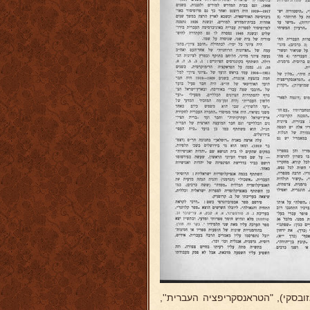
ובסקי), "הטראנסקריפציה העברית'',