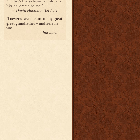
Tidhar's Encyclopedia online is
like an 'oracle' to me.
David Hacohen, Tel Aviv
I never saw a picture of my great
great grandfather – and here he
was.
batyama