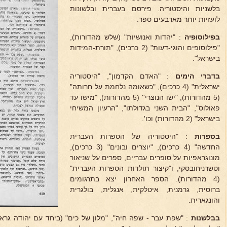
בלשניות והיסטוריה. פירסם בעברית ובלשונות
לועזיות יותר מארבעים ספר.
בפילוסופיה
: "יהדות ואנושיות" (שלש מהדורות),
"פילוסופים והוגי-דעות" (2 כרכים), "תורת-המידות
בישראל".
בדברי הימים
: "האדם הקדמון", "היסטוריה
ישראלית" (4 כרכים), "כשאומה נלחמת על חרותה"
(5 מהדורות), "ישו הנוצרי'' (5 מהדורות), "מישו עד
פאולוס", "הבית השני בגדולתו", "הרעיון המשיחי
בישראל" (2 מהדורות) וכו'.
בספרות
: "היסטוריה של הספרות העברית
החדשה" (4 כרכים), "יוצרים ובונים" (3 כרכים),
מונוגראפיות על סופרים עבריים, ספרים על שניאור
וטשרניחובסקי, ו"קיצור תולדות הספרות העברית"
(4 מהדורות). הספר האחרון יצא בתרגומים
ברוסית, גרמנית, איטלקית, אנגלית, בולגרית
והונגארית.
בבלשנות
: "שפת עבר - שפה חיה", "מלון של כים" (ביחד עם יהודה גראז