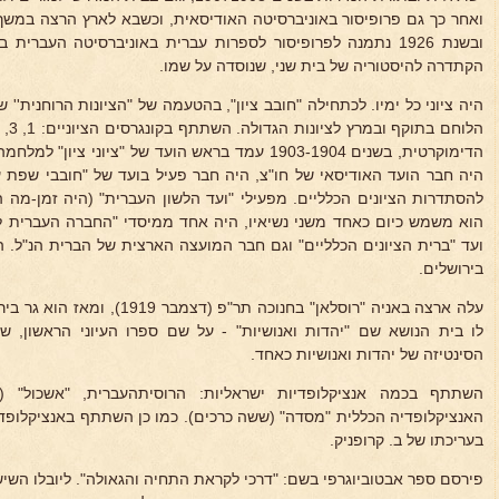
ואחר כך גם פרופיסור באוניברסיטה האודיסאית, וכשבא לארץ הרצה במש
הקתדרה להיסטוריה של בית שני, שנוסדה על שמו.
היה ציוני כל ימיו. לכתחילה "חובב ציון", בהטעמה של "הציונות הרוחנית'' 
היה חבר הועד האודיסאי של חו"צ, היה חבר פעיל בועד של "חובבי שפת 
להסתדרות הציונים הכלליים. מפעילי "ועד הלשון העברית" (היה זמן-מה ה
הוא משמש כיום כאחד משני נשיאיו, היה אחד ממיסדי "החברה העברית ל
ועד "ברית הציונים הכלליים" וגם חבר המועצה הארצית של הברית הנ"ל. 
בירושלים.
עלה ארצה באניה "רוסלאן" בחנוכה ת
לו בית הנושא שם "יהדות ואנושיות" - על שם ספרו העיוני הראשון, 
הסינטיזה של יהדות ואנושיות כאחד.
השתתף בכמה אנציקלופדיות ישראליות: הרוסיתהעברית, "אשכול" 
האנציקלופדיה הכללית "מסדה" (ששה כרכים). כמו כן השתתף באנציקלופדי
בעריכתו של ב. קרופניק.
פירסם ספר אבטוביוגרפי בשם: "דרכי לקראת התחיה והגאולה". ליובלו השיש