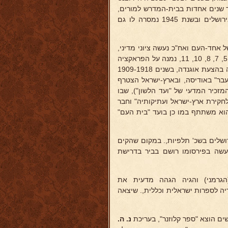
ך שנים אחדות בבית-המדרש למורים,
ובשנת 1926 נתמנה לפרופיסור לספרות עברית באוניברסיטה העברית בירושלים ובשנת 1945 נמסרה לו גם
של אחד-העם ואח"כ נעשה ציוני מדיני,
הלוחם בתוקף ובמרץ לציונות הגדולה. השתתף בקונגרסים הציוניים: 1, 3, 5, 7, 8, 10, 11, נמנה על הפראקציה
הדימוקרטית, בשנים 1903-1904 עמד בראש הועד של "ציוני ציון" למלחמה בהצעת אוגנדה, בשנים 1909-1918
עבר" באודיסה, ובארץ-ישראל הצטרף
מזכיר המדעי של "ועד הלשון"), שבו
חקירת ארץ-ישראל ועתיקותיה" וחבר
הוא משתתף במו כן בועד "בית העם"
ר"פ (דצמבר 1919), ומאז הוא גר בירושלים בשכ' תלפיות,. במקום שהקים
שעשה בפירסומו רושם בביר בדרישת
(הגרמני) והגיה הגהה מדעית את
ה לספרות ישראלית וכללית,. שיצאה
ים הוצא "ספר קלוזנר", בעריכת
נ. ה.