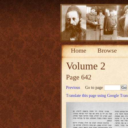
Home
Browse
Volume 2
Page 642
Previous
Go to page
Translate this page using Google Tran