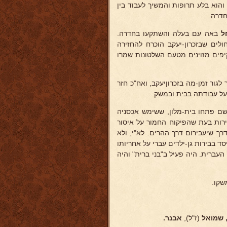
הוא בלע תרופות והמשיך לעבוד בין
חדרה.
ל
באה עם בעלה והשתקעו בחדרה.
לים שבזכרון-יעקב הוכרח להחזירה
יפים מזוינים מטעם השלטונות שמרו
לגור זמן-מה בזכרוןיעקב, ואח"כ חזר
על עבודתה בבית ובמשק.
 הוכרחו לעזוב את חדרה בפקודת הרופא ועברו לבירות (1896). שם פתחו בית-מלון, ששימש אכסניה
בירות בעת שהפיקוח החמור על איסור
רך שיעבירום דרך ההרים. לא"י, ולא
סד בבירות גן-ילדים עברי על אחריותו
העברית. היה פעיל ב"בני ברית" והיה
 שמואל
(ז"ל),
אבנר.