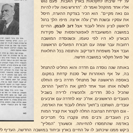
על ידי שיבתו לחקלאות בארץ האבות. פעם נגש
אליו אחד מהקהל ואמר לו: "הדורש נאה עליו להיות
גם נאה מקיים". הוא הכיר בצדקת ההערה, חיסל
את עסקיו ובשנת תר"ן עלה ארצה. מיפו הלך ברגל
לראשון לציון והחל לעבוד אצל
דוב לובמן.
החיים
במושבה המשועבדת לאפוטרופסות של פקידות
הבארון לא היו לפי טעמו, וכשנוסדה המושבה
רחובות עבר שמה עם חבורת הפועלים הראשונה
ועבד אצל משפחת דונדיקוב והתנסה בכל התלאות
של פועל חקלאי במושבה חדשה.
באותה שנה נוסדה גם חדרה והוא החליט להתנחל
בה, על אף האזהרות של סכנת קדחת במקום.
באספה הראשונה של מתנחלי חדרה ביפו הוחלט
לשלוח אותו ועוד אחד לתקן את ה"חאן" ההרוס,
שהכיל כ-30 חדרים, ולהכשירו לדירה בשביל
העובדים הראשונים. אח"כ יצא לחדרה עם ארבעים
עובדים, השתכנו ב"חאן" והחלו לעבוד את האדמה,
- וגם הקדחת הצהובה החלה לקצור את קציר המות
בין העובדים, ורבים מתו ונקברו בלי תכריכים
באדמה שהתמסרו להחיותה. וכשעורך "המליץ"
ביקש ממנו שיכתוב לו על החיים בארץ וביחוד במושבה החדשה, העדיף ל