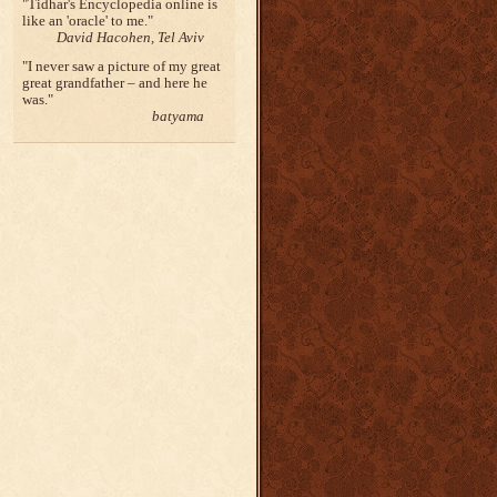
Tidhar's Encyclopedia online is
like an 'oracle' to me.
David Hacohen, Tel Aviv
I never saw a picture of my great
great grandfather – and here he
was.
batyama