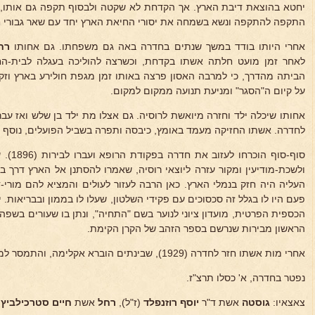
יחטא בהוצאת דיבת הארץ. אך הקדחת לא שקטה ולבסוף תקפה גם אותו, ו
התקפה להתקפה ונשא בשמחה את יסורי החיאת הארץ יחד עם שאר גבורי 
אחרי היותו בודד במשך שנתים בחדרה באה גם משפחתו. גם אחותו
רח
לאחר זמן מועט חלתה אשתו בקדחת, וכשרצה להוליכה בעגלה לבית-החו
הביתה מהדרך, כי למרבה האסון פרצה באותו זמן מגפת חולירע בארץ וזק
על קיום ה"הסגר" ומניעת תנועה ממקום למקום.
אחותו שיכלה ילד וחזרה מיואשת לרוסיה. גם אצלו מת ילד בן שלש ואז עבר 
לחדרה. אשתו החזיקה מעמד באומץ, כיבסה ותפרה בשביל הפועלים, נוסף 
סוף-סוף
ולשכת-מודיעין ומקור עזרה ליוצאי רוסיה, שאמרו להסתנן אל הארץ דרך 
העליה היה חזק בנמלי הארץ. כאן הרבה לעזור לעולים והמציא להם מורי-ד
פעם היו לו בגלל זה סכסוכים עם פקידי השלטון, שעלו לו בממון ובבריאות. י
הכספית הפרטית, מועדון ציוני לנוער בשם "התחיה", ונתן בו שעורים בשפה 
הראשון מבירות שנרשם בספר הזהב של הקרן הקימת.
אחרי מות אשתו חזר לחדרה (1929), שבינתים הוברא אקלימה, והתמסר למשקו.
נפטר בחדרה, א' כסלו תרצ"ז.
צאצאיו:
גוסטה
אשת ד"ר
יוסף רוזנפלד
(ז"ל),
רחל
אשת
חיים סטרכילביץ,