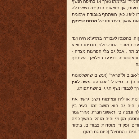
מיר" וביזמתו נערך אז בחיפה הנשף
 טעות, אך תוצאות הדקירה נשארו לה
ו ליפו. כאן השתתף בעבודה ארגונית
אות ארגון, בערבותו של
מנחם שיינקין
ה. בהכנסו לעבודה בתרע"א היה ועד
ת המזכיר החדש ולפי תכניתו הוציא
בותה , אבל גם בלי הפרעות מצדה -
 ובאוסטריה ונפרעו במלואן. השתתף
ה.
-אביב ול"פראר" (אנשים שהשלטונות
ה). כן סייע לר'
אברהם משה לונץ
ך לכבודו נשף חגיגי בהשתתפותו.
ות אוילית ומזימות רשע וגרשה את
, היה גם הוא תושב זמני בעיר בין
 ונמנה בין ראשוני חבריו. אחרי גמר
חסכון מקומי והיה מנהלו במשך כמה
ם ופקידי מוסדות צבוריים, ביסוד
ים ו"התחיה" (כיום גת רמון).