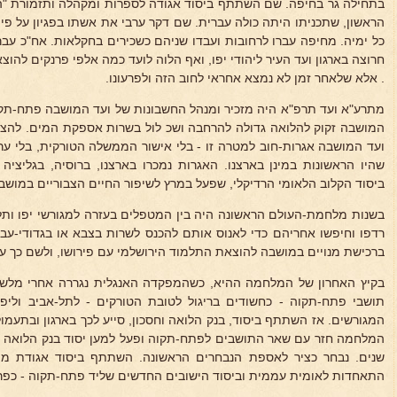
בתחילה גר בחיפה. שם השתתף ביסוד אגודה לספרות ומקהלה ותזמורת "הז
הראשון, שתכניתו היתה כולה עברית. שם דקר ערבי את אשתו בפגיון על פי
כל ימיה. מחיפה עברו לרחובות ועבדו שניהם כשכירים בחקלאות. אח"כ עבר
חרוצה בארגון ועד העיר ליהודי יפו, ואף הלוה לועד כמה אלפי פרנקים להוצ
. אלא שלאחר זמן לא נמצא אחראי לחוב הזה ולפרעונו.
מתרע"א ועד תרפ"א היה מזכיר ומנהל החשבונות של ועד המושבה פתח-תקו
המושבה זקוק להלואה גדולה להרחבה ושכ לול בשרות אספקת המים. להצע
ועד המושבה אגרות-חוב למטרה זו - בלי אישור הממשלה הטורקית, בלי ער
שהיו הראשונות במינן בארצנו. האגרות נמכרו בארצנו, ברוסיה, בגליציה
ביסוד הקלוב הלאומי הרדיקלי, שפעל במרץ לשיפור החיים הצבוריים במושב
בשנות מלחמת-העולם הראשונה היה בין המטפלים בעזרה למגורשי יפו ותל
רדפו וחיפשו אחריהם כדי לאנוס אותם להכנס לשרות בצבא או בגדודי-עבוד
ברכישת מנויים במושבה להוצאת התלמוד הירושלמי עם פירושו, ולשם כך ער
בקיץ האחרון של המלחמה ההיא, כשהמפקדה האנגלית נגררה אחרי מלשינ
תושבי פתח-תקוה - כחשודים בריגול לטובת הטורקים - לתל-אביב וליפו
המגורשים. אז השתתף ביסוד, בנק הלואה וחסכון, סייע לכך בארגון ובתעמולה
המלחמה חזר עם שאר התושבים לפתח-תקוה ופעל למען יסוד בנק הלואה ו
שנים. נבחר כציר לאספת הנבחרים הראשונה. השתתף ביסוד אגודת מורי
התאחדות לאומית עממית וביסוד הישובים החדשים שליד פתח-תקוה - כפר גנ