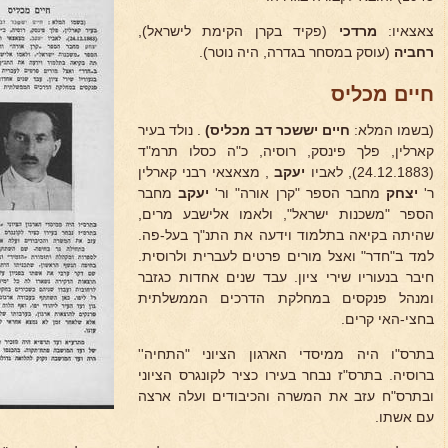
צאצאיו:
מרדכי
(פקיד בקרן הקימת לישראל),
רחביה
(עוסק במסחר בגדרה, היה נוטר).
חיים מכליס
(בשמו המלא:
חיים יששכר דב מכליס)
. נולד בעיר
קארלין, פלך פינסק, רוסיה, כ"ה כסלו תרמ"ד
(24.12.1883), לאביו
יעקב
, מצאצאי רבני קארלין
ר'
יצחק
מחבר הספר "קרן אורה" ור'
יעקב
מחבר
הספר "משכנות ישראל", ולאמו אלישבע מרים,
שהיתה בקיאה בתלמוד וידעה את התנ"ך בעל-פה.
למד ב"חדר" ואצל מורים פרטים לעברית ולרוסית.
חיבר בנעוריו שירי ציון. עבד שנים אחדות כגזבר
ומנהל פנקסים במחלקת הדרכים הממשלתית
בחצי-האי קרים.
בתרס"ו היה ממיסדי הארגון הציוני "התחיה''
ברוסיה. בתרס"ז נבחר בעירו כציר לקונגרס הציוני
ובתרס"ח עזב את המשרה והכיבודים ועלה ארצה
עם אשתו.