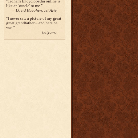
Tidhar's Encyclopedia online is
like an 'oracle' to me.
David Hacohen, Tel Aviv
I never saw a picture of my great
great grandfather – and here he
was.
batyama