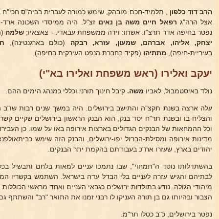
הרב דוד כלפון
אצל הרה"ג
רפאל חיים משה בן
נאים
זצ"ל. היה ממיסדי השכונה ארד-א
נפטר בחיפה אדר תרצ"ו. אשתו: וידה ממשפחת עבאדי. - צאצאיו;
שלמה
(ה
יצחק, אליהו,
אברהם, שמעון, עזרא, רבקה
(כולם בארגנטינה),
חיי
בעיריית-חיפה),
מתתיהו
(פקיד בחברת הנפט העירקית בחיפה).
יעקב ואלירו (ראש משפחת ואלירו בא"י)
נולד באיסטמבול, לאביו
משה.
קיבל חינוך תורני וכללי כמנהג הימים ההם.
עלה ארצה בשנת תקצ"ה והתישב בירושלים. היה במשך שנים רבות שו"ב
והצליח בו ובשנת תר"ח יסד בנק, הוא הבנק הראשון בירושלים שקיים קש
וכל ההמחאות של הבנקים הגדולים בארצות אירופה באו על שמו. כן העבירו
מדינות אירופה ומסילת-הברזל יפו-ירושלים, והבנק הזה שימש כביתאולפנא
יהודים בארץ, שעזרו אח"כ בעבודתם בהקמת יתר הבנקים.
בהשתדלותו נוסד ה"תמחוי", שבו נתמכו עניים למאות בלחם ותבשיל בכל
לבתיהם והגיש עזרה לעניים בלי הבדל עדה בישראל. השתמש בקשריו המ
מיהודי הגולה. נודע בתולדות ירושלים כגבאי העניים ואחד מראשי הכוללות ו
הצבור ובהיותו גם בן תורה העניקו לו רבני זמנו את התואר "רב" והשתתף ג
נפטר בירושלים, כ"ב כסלו תר"מ.