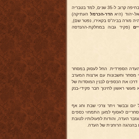
, תלמיד-חכם מובהק, שימש כמורה לעברית בביה"ס חכי"ח בחיפה קרוב ל-35 שנים, למד בטבריה
ל-יהוד (היא
הדר-הכרמל
העתיקה)
יה מורה בביה"ס בקאירו, נפטר שם),
ם
(פקיד גבוה במחלקת-ההנדסה
 העדה הספרדית. החל לעסוק במסחר
רי מסחר וחשבונות עם ארצות המערב
 דרכו את הכספים לבנין המוסדות של
 מעשי ראשון לחינוך חבר פקידי-בנק
 יום ובבשר ויתר צרכי שבת וחג אף
סחריים לאסוף למען התמחוי כספים
גזבר העדה, והודות לפעולותיו לטובת
ם בהנהגה הרוחנית של העדה.