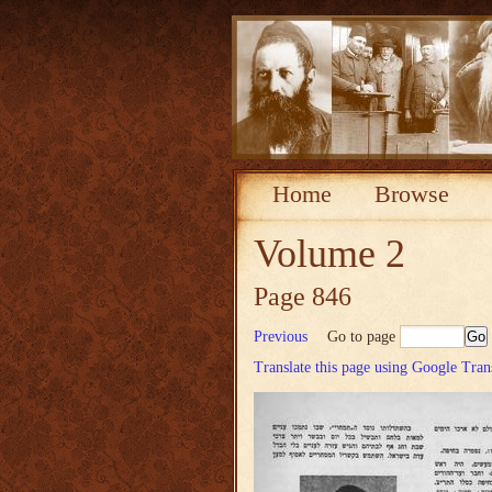
Home
Browse
Volume 2
Page 846
Previous
Go to page
Translate this page using Google Tran