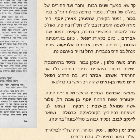
קדישא במשך שנים רבות, וחבר ועד-ההורים של
ביה"ס של חכי"ח. נפטר בחיפה כסלו התר"צ. בניו:
בכור
, נפטר בקאירו;
שמעיה; מאיר; יוסף,
היה
מורה לשפה הערבית בביה"ס חכי"ח בחיפה, ואח"כ
עבר למסחר במכשירי-כתיבה, בקאירו, נפטר שם;
אברהם
, כיום בקאירו:
רפאל
, כיום בארגנטינה;
הבנות
; פריחה, אשת
אברהם אלניקווה
שהיה
מנהל בביה"ס בטבריה;
רחל וג'ויה
בארגנטינה.
הרב משה כלפון
, עסקן צבורי ומיסד בתיהכנסת
וישיבה ברחוב היהודים. נפטר בחיפה ט"ז אב
התרפ"ד.
אשתו: אסתר
נ"ע, בת הרה"ג
רפאל
חיים משה בן-נאים
שהיה רב ראשי בגיברלטאר.
צאצאיו:
אברהם,
המזכיר הראשי של עיריית חיפה;
ויקטוריה
אשת המנוח
יוסף בן-שבת
ז"ל;
פלור
אשת
שמואל בן-שבת ; רבקה
, נשואה לבן
משפחת רבינוביץ בקזבלאנקה;
כרמלה
, נשואה
ליעקב
לבוב,
(פקיד גבוה ב"סולל-בונה" בחיפה).
הרב ימין כלפון
, עסקן וסוחר, היה שד"ר לבולגריה
ועו"ד. נפטר בחיפה י"ט טבת תרפ"ט.