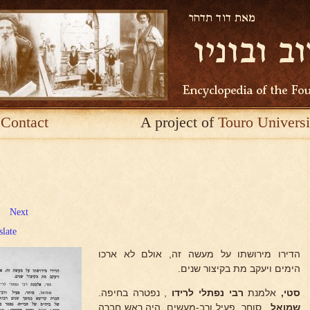
Contact
A project of
Touro Universi
Next
slate
הדירו מירושתו על מעשה זה, אולם לא ארכו
הימים ויעקב מת בקיצור שנים.
סטי,
אלמנת
רבי נפתלי לרידו
, נפטרה בחיפה.
שמואל
, סוחר, פעיל ורב-מעשים, היה ראש חברה