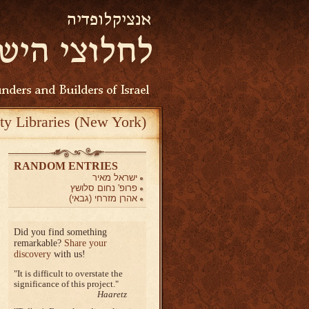
ty Libraries (New York)
RANDOM ENTRIES
ישראל מאיר
פרופ' נחום סלושץ
אהרן מזרחי (גבאי)
Did you find something
remarkable?
Share your
discovery
with us!
It is difficult to overstate the
significance of this project.
Haaretz