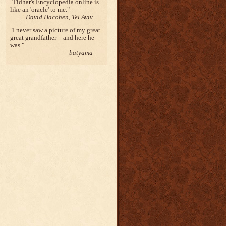
Tidhar's Encyclopedia online is
like an 'oracle' to me.
David Hacohen, Tel Aviv
I never saw a picture of my great
great grandfather – and here he
was.
batyama