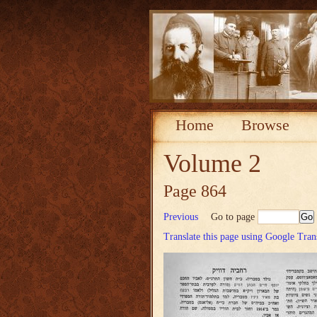
Home
Browse
Volume 2
Page 864
Previous
Go to page
Translate this page using Google Tran