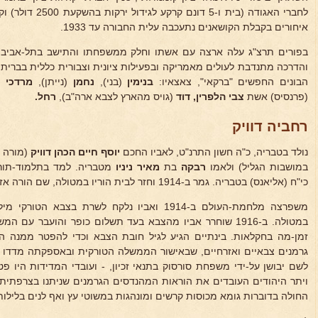
לחברי האגודה (בית ו
איחורים בקבלת הקושאנים נתעכבה עלית החבורה עד 1933.
בפורים תרצ"ג עלה ארצה עם אשתו וחלק ממשפחתו והתישב בתל-אביב, 
והדרכה מתנדבת לעולים מאמריקה ובפעילות ציונית וצבורית כללית בברית ה
הבונים החפשים "ברקאי", צאצאיו:
בנימין
(בני),
נחמן
(נייתן),
מרדכי
(
(פרנסיס) אשת
צבי הלפרין, דוד
(גויס מהארץ לצבא ארה"ב),
רחל.
רחביה דוויק
נולד בטבריה, כ"ה חשון התרנ"ט, לאביו החכם
יוסף חיים הכהן דוויק
(מורה 
במושבות הגליל) ולאמו
רבקה
בת
מאיר ניניו
מטבריה. למד בתלמוד-תור
כי"ח (אליאנס) בטבריה. גמר ב-1914 וחזר לבית הוריו במטולה, שם הורה אז אביו.
משפרצה מלחמת-העולם ב-1914 ואביו נלקח לשרת בצ
במטולה. ב-1916 שוחרר אביו מהצבא בעד תשלום כופר והועבר ע
זמן-מה בחקלאות. בינתיים הגיע לגיל חובת הצבא וכדי להפטר ממנה 
גרמנים צבאיים ואזרחיים, שבאישור הממשלה הטורקית ובאספקתה מדדו
לשם יבושן על-ידי משפחת סורסוק בתנאי זכיון, - ועובדי המדידות היו 
ויתר היהודים העובדים את הוראות המהנדסים הגרמנים שניתנו בצרפתית ל
החולה בדוברות גומא מכוסות קרשים ומונהגות במשוטי עץ ואף לנים בלילו