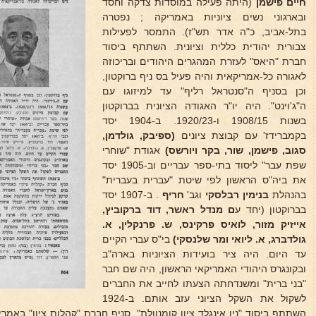
חיים פישמן
(היתה פעילה במוסדות צדקה וחסד
ובארגוני נשים ציוניות באמריקה ; נפטרה
בתל-אביב, כ"ה אדר תש"ז). התמסר לפעילות
צבורית יהודית כללית וציונית. השתתף ביסוד
חברת "היאס" לעזרת המהגרים היהודים ובריכוזה
לאגורה כל-אמריקאית והיה פעיל בס ניף ברוקטון,
וכן בסניף ה"סנטראל רליף" עד למיזוגו עם
ה"ג'וינט". היה יו"ר האגודה הציונית בברוקטון
בשנות 1908/15 ו-1920/23. ב-1904 יסד
בקמברידז' עם קבוצת ציונים
(ספיבק, גולדמן,
סגוב, פישמן,
שור, בקר ויורשס)
אגודת "שוחרי
שפת עבר" ליסוד בתי-ספר עבריים וב-1905 יסד
את ביה"ס הראשון לפי שיטת "עברית בעברית"
בהנהלת
בנימין רבלסקי
וגב'
חריף
. ב-1907 יסד
בברוקטון (יחד ע
ם מנדל
ראשר, דוד ברקוביץ,
אייזיק מזור, לואיס פרקינס,
ש. פרנקלין, א.
גולדברג, א. ליואי ומר שלנסקי)
בי"ס עברי הקיים
עד היום. היה ציר בועידות הציוניות בארה"ב
ובקונגרס היהודי האמריקאי הראשון, היה שם חבר
"בני ברית" ומשנדחתה הצעתו לחייב את החברים
לשקול את השקל הציוני עזב אותם. ב-1924
השתתף ביסוד "ניו אינגלד ציון קומנוולת", סניף חברת "קהלות ציון" באמ