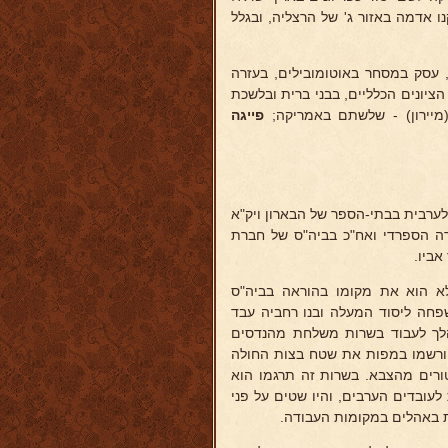
-5 דונם קרקע לגידול ירקות בהשקעת 2500 דולר) וקנו אדמה באזור ג' של הרצליה, ובגלל
עסק במסחר באוטומובילים, בעזרה
ציונים הכלליים, בבני ברית ובלשכת
מיירון) - שלשתם באמריקה;
פייגה
לערבית בבתי-הספר של הבארון ויק"א
ה הספרדי ואח"כ בביה"ס של חברת
בא הטורקי מילא הוא את מקומו בהוראה בביה"ס
ם המשפחה ליסוד המעלה ובנו רחביה עבד
הלך לעבוד בשרות משלחת מהנדסים
 ורשמו במפות את שטח בצות החולה
פטורים מהצבא. בשרות זה תרגמו הוא
עובדים הערבים, והיו שטים על פני
ת באהלים במקומות העבודה.