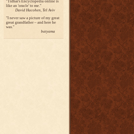
Tidhar's Encyclopedia online is
like an 'oracle' to me.
David Hacohen, Tel Aviv
I never saw a picture of my great
great grandfather – and here he
was.
batyama