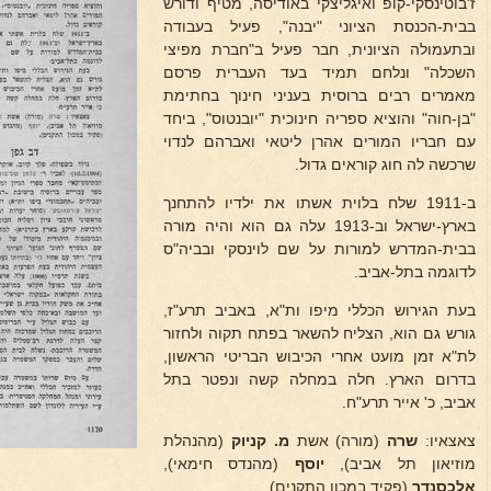
ז'בוטינסקי-קופ ואיגליצקי באודיסה, מטיף ודורש
בבית-הכנסת הציוני "יבנה", פעיל בעבודה
ובתעמולה הציונית, חבר פעיל ב"חברת מפיצי
השכלה" ונלחם תמיד בעד העברית פרסם
מאמרים רבים ברוסית בעניני חינוך בחתימת
"בן-חוה" והוציא ספריה חינוכית "יובנטוס", ביחד
עם חבריו המורים אהרן ליטאי ואברהם לנדוי
שרכשה לה חוג קוראים גדול.
ב-1911 שלח בלוית אשתו את ילדיו להתחנך
בארץ-ישראל וב-1913 עלה גם הוא והיה מורה
בבית-המדרש למורות על שם לוינסקי ובביה"ס
לדוגמה בתל-אביב.
בעת הגירוש הכללי מיפו ות"א, באביב תרע"ז,
גורש גם הוא, הצליח להשאר בפתח תקוה ולחזור
לת"א זמן מועט אחרי הכיבוש הבריטי הראשון,
בדרום הארץ. חלה במחלה קשה ונפטר בתל
אביב, כ' אייר תרע"ח.
צאצאיו:
שרה
(מורה) אשת
מ. קניוק
(מהנהלת
מוזיאון תל אביב),
יוסף
(מהנדס חימאי),
אלכסנדר
(פקיד במכון התקנים).