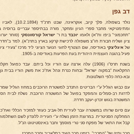
דב גפן
נולד בשפולה, פלך קיוב, אוקראינה, שבט תרנ"ד (10.2.1894), לאביו ר'
ומתימטיקאי מחבר ספרי הגיון ומחקר, מורה בבתיספר עבריים ברוסיה ב
"תחכמוני" ביפו ות"א) ולאמו
יוכבד
בת ר'
ישראל קורסוונסקי
(סוחר יערות
ציון ושליח חבורת חו"צ משפולה לרכישת קרקע בארץ בתרנ"א). למד ב"חדר"
של
איגליצקי
באודיסה, שם הצטרף לחוגי הנוער הציוני ליד מרכז "צעירי ציו
פעיל בהגנה העצמית היהודית בעת הפרעות באודיסה ב-1905.
בשנת תרס"ו (1906) עלה ארצה עם הוריו וכל ביתם. עבד כפו
החקלאות "במקוה ישראל" ובחות כנרת ונהל אח"כ את משק הוריו בבית גן 
ובא-כחה כלפי השלטונות.
עם כבוש הגליל ע"י הבריטים התנדב למשטרת הרוכבים במחוז הגליל שמרכ
לדרגת רב-סמלים והמפקד בפועל של המשטרה הרוכבת. נשלח לבית הספר
המשטרה בגוש זכרון-יעקב חדרה.
עם סיום שרותו במשטרה עבר לעירית תל-אביב כעוזר למזכיר הכללי ואח"כ
המחלקה הסניטרית. במרוצת הזמן נשלח ע"י העיריה ללונדון לשם השתלמות
קבל את התאר של מפקח סני טרי מוסמך וחבר באינסטיטוט הנ"ל.
חבר ותיק של "המכבי", בזמנו חבר הועד בתלאביב וחבר המרכז.