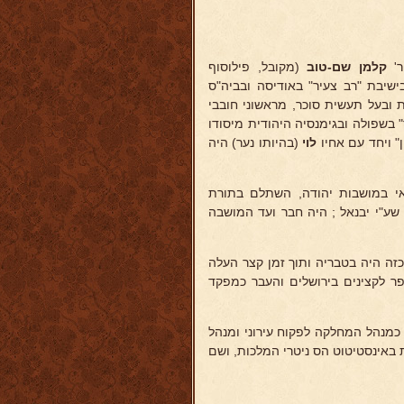
קלמן שם-טוב
(מקובל, פילוסוף
ישיבת "רב צעיר" באודיסה ובביה"ס
 ובעל תעשית סוכר, מראשוני חובבי
 בשפולה ובגימנסיה היהודית מיסודו
ן" ויחד עם אחיו
לוי
(בהיותו נער) היה
על חקלאי במושבות יהודה, השתלם בתורת
שע"י יבנאל ; היה חבר ועד המושבה
זה היה בטבריה ותוך זמן קצר העלה
 לקצינים בירושלים והעבר כמפקד
 כמנהל המחלקה לפקוח עירוני ומנהל
 באינסטיטוט הס ניטרי המלכות, ושם