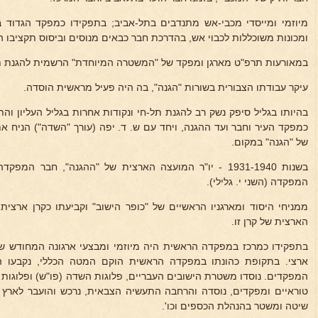
מיוזמי ומייסדי מכבי-אש מתנדבים בתל-אביב; בתפקידו כמפקד הגדוד 
ומכונות משוכללות לכבוי אש, בהדרכת חבר כבאים מנוסים וביסוס תקציבו ה
במאורעות תרפ"ט מארגן ומפקד של "המשטרה המיוחדת" הרשמית להגנת ת
עיקר עבודתו הצבורית בשורות "הגנה", בה היה פעיל מראשית הוסדה.
בהיותו בגליל סיפק נשק רב להגנת תל-חי ונקודות אחרות בגליל העליון ו
כמפקד העיר וחבר ועד ההגנה, ויחד עם ש. ד. יפה (עורך "השדה") הניח א
של "הגנה" במקום.
בשנות 1931-1940 - יו"ר המועצה הארצית של "ההגנה", חבר
המפקדה (השני י. גלילי).
ממניחי היסוד ומארגניו הראשיים של "כופר הישוב" וקביעתו כקרן ארצית
הארצית של קרן זו.
בתפקידו כמרכז במפקדה הראשית היה מיוזמי ומבצעי ארגונה המחודש ש
ארצי. בתקופת כהונתו במפקדה הראשית הוקם המטה הכללי, נקבעו הפ
המפקדים. נוסדו משטרת הישובים העבריים, פלוגות השדה (פו"ש) ופלוגות וי
טוראיים ומפקדים, נוסדה והרחבה התעשיה הצבאית, נרכש והועבר לארץ 
שיטה ומשטר בהנהלת הכספים וכו'.