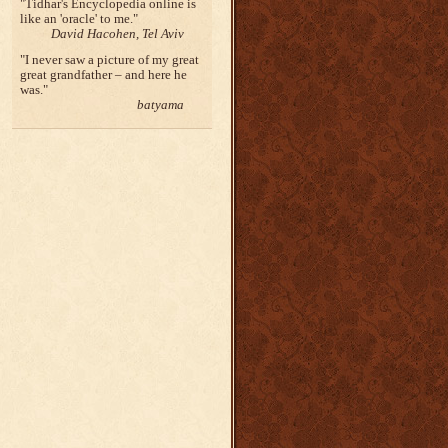
Tidhar's Encyclopedia online is
like an 'oracle' to me.
David Hacohen, Tel Aviv
I never saw a picture of my great
great grandfather – and here he
was.
batyama