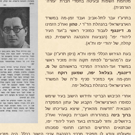
מלחמת השפות ובעיטה בחסדי חברת "עזרה"
הגרמנית).
בתרע"ז עבר לתל-אביב ועבד זמן-מה במשרד
הארצישראלי בהנהלת הד''ר
י. טהון
ואח"כ הזמינו
מ.
דיזנגוף
לעבוד כמזכיר ראשי ב"ועד העיר
ליהודי יפו" (הנציגות וההנהגה הרשמית, כמו
קהלה, של יהודי יפו ות"א).
בעת הגירוש הכללי מיפו ות"א (ניסן תרע"ז) עבר
עם ה"מהגרים" לפתח תקוה והיה מזכיר ראשי
במשרד ועד-ההגירה המרכזי בראשותם של
מ.
דיזנגוף,
בצלאל יפה, שמעון רוקח
ועוד,
וזמן-מה אף כמזכיר סניף פ"ת של המשרד
הארצישראלי בהנהלת בצלאל יפה.
אחרי הכיבוש הבריטי וחידוש הישוב בעיר שימש
כסופרו הארצישראלי הקבוע של עתון המפקדה
הצבאית "חדשות מהארץ'', שיצא בעריכתו של
ברוך
בינה
במהדורתו העברית בקאהיר ואח"כ
בירושלים, וחזר לעבודתו בועד העיר ליהודי יפו,
שבתנאים החדשים הורחבו תחומי סמכותו
ופעולתו ונודע לו תפקיד מרכזי בהנהגת עניני הישוב בכלל. היה מזכ