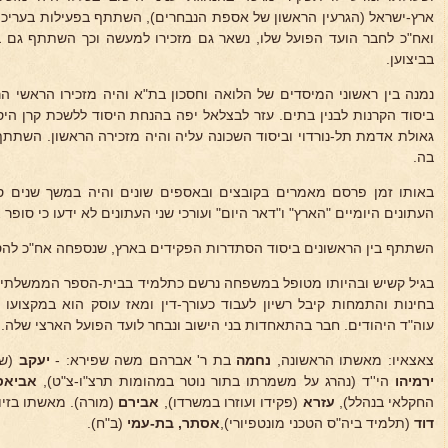
ארץ-ישראל (הגרעין הראשון של אספת הנבחרים), השתתף בפעילות בעריכת 
ואח"כ לחבר הועד הפועל שלו, נשאר גם מזכירו למעשה וכך השתתף גם ב
בביצוען.
נמנה בין ראשוני המיסדים של הלואה וחסכון בת"א והיה מזכירו הראשי ה
ביסוד הקרנות לבנין בתים. עזר לבצלאל יפה בהנחת היסוד ללשכת קרן היס
גאולת אדמת תל-נורדוי וביסוד השכונה עליה והיה מזכירה הראשון. השתתף 
בה.
באותו זמן פרסם מאמרים בקובצים ובאספים שונים והיה במשך שנים ס
העתונים היומיים "הארץ" ו"דאר היום" ועורכי שני העתונים לא ידעו כי סופר
א
השתתף בין הראשונים ביסוד הסתדרות הפקידים בארץ, שנספחה אח"כ להס
בגיל קשיש ובהיותו מטופל במשפחה נרשם כתלמיד בבית-הספר הממשלתי ל
בחינות והתמחות קיבל רשיון לעבוד כעורך-דין ומאז עוסק הוא במקצועו
עוה"ד היהודים. חבר בהתאחדות בני הישוב ונבחר לועד הפועל הארצי שלה.
צאצאיו: מאשתו הראשונה,
נחמה
בת ר' אברהם משה שפירא: -
יעקב
(ש
ירמיהו
הי''ד (נהרג על משמרתו בתור נוטר במהומות תרצ"ו-צ"ט),
אביאס
החקלאי בנהלל),
עזרא
(פקידו ועוזרו במשרדו),
אבירם
(מורה). מאשתו בזיוו
דוד
(תלמיד ביה"ס הטכני מונטפיורי),
אסתר, בת-עמי
(ב"ח).