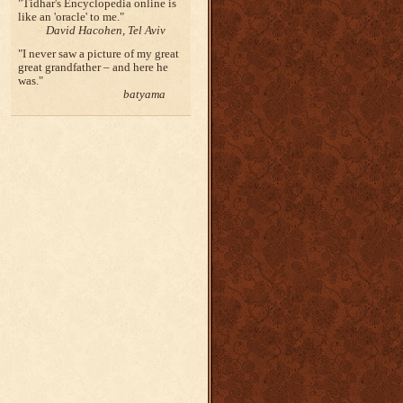
Tidhar's Encyclopedia online is
like an 'oracle' to me.
David Hacohen, Tel Aviv
I never saw a picture of my great
great grandfather – and here he
was.
batyama