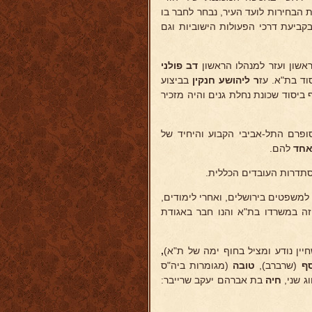
הבחירות לועד העיר, נבחר לחבר בו
קביעת דרכי הפעולות הישוביות וגם
ראשון ועזר למנהלו הראשון
דב פולני
וד בת"א. עז
ר ליהושע חנקין
בביצוע
ביסוד שכונת נחלת גנים והיה מזכיר
ופרם התל-אביבי הקבוע והיחיד של
חד
להם.
תדרות העובדים הכללית.
משפטים בירושלים, ואחרי לימודים,
 זה במשרדו בת"א והנו חבר באגודת
חיין נודע ומציל בחוף ימה של ת"א)
,
ף
(שרברב),
טובה
(מגומרות ביה"ס
ג שני,
חיה
בת אברהם יעקב שרייבר: