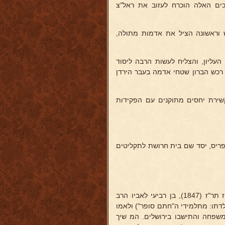
כים האלה הוכרח לעזוב את ראל"צ
 וראשונה הציל את אדמות מתולה,
עליון, והצליח לעשות הרבה ליסוד
ו רכש הברון שטחי אדמה בעבר הירדן
וקשירת יחסים מתוקנים עם הפקידות
1) עזב את הארץ והתישב בפריס, יסד שם בית חרושת לתקליטים
 לאביו הרב
לדתו: מתלמידי ה"חתם סופר") ולאמו
שפחה והתישבו בירושלים. המ שיך