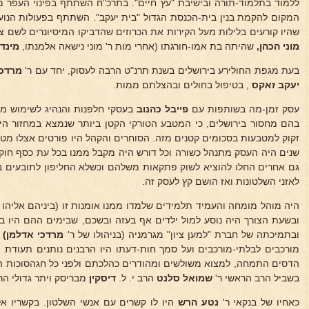
ללמוד בתלמוד-תורה ובישיבת "עץ חיים". בתרכ"ח השתתף בפינוי העפר 
המקום להקמת בנין בית-הכנסת הגדול "בית יעקב". השתתף בפעולות הנוער
שהיו קורעים בלילות מעל הקירות את הכרוזים שהדביקו המיסיונרים לשם 
מוני הכהן,
שהיתה בת אמו-חורגתו (אחרי מות ר' מוני נישאה אלמנתו,
מינד
בעת מגפת החולירע בירושלים בשנת תרנ"ט הרבה לעסוק, יחד עם ר'
מרדכי
יעקב זאקס
, בטיפול בחולים ובהצלתם ממות.
עסק זמן-מה בשותפות עם
פייבל כהנוב
בעסקי חלפנות והנהיג לשימוש מטב
בהם מחסור בירושלים, כי המטבע הטורקי הקטן ביותר שנמצא במחזור היה
זקוק למטבעות בסכומים קטנים מזה. הסוחרים והקהל היו פורטים אצלו מט
שנים היה העסק מתנהל כשורה וכל דורש היה מקבל ממנו בכל עת כסף חוקי
גם אחרים החלו להוציא לשוק פתקאות משלהם וכשלא החליפון לתובעים בכ
לאזני השלטונות ואז הושם קץ לעסק זה.
היה מוהל מומחה והעמיד תלמידים שלמדו ממנו אומנות זו (ביניהם אליהו ס 
ובשעת הצורך היה נוסע למול ילדים אף בעזה ובשכם, שבימים ההם היו בה
ובתמיכתה של חברת "למען ציון" מגרמניה (בניהולו של ר'
מרדכי אדלמן)
.
מורכבים לבלתי-מורכבים ועל סמך חות-דעתו היו הרבנים נותנים תעודת 
הדסים התמחה, למצוא משולשים ומהודרים כהלכתם ולפני כל חגהסוכות הו
בשביל הרב הראשי ר'
שמואל סלנט
הרב י. ל.
דיסקין
מבריסק ויתר גדולי הר
כאחיו של בנקאי ר'
נטע הרש
היו לו קשרים עם אנשי השלטון. בקשריו 