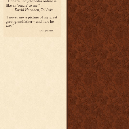
Tidhar's Encyclopedia online is
like an 'oracle' to me.
David Hacohen, Tel Aviv
I never saw a picture of my great
great grandfather – and here he
was.
batyama