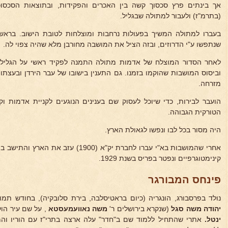
אך בינתים פרץ סכסוך קשה בין האכרים והפקידות, ובתוצאות הסכסו
(בתרמ"ז) ולעבור למתולה שבגליל.
בעברו למתולה המשיך בפעולות נרחבות ומוצלחות לטובת הישוב. בראש
שנתפשו ע"י הדרוזים, ובזה הציל את המושבה מחורבן מלא שהיה צפוי לה.
לאחר הסדור המוצלח של אדמות מתולה התמנה לפקיד ראשי על הגליל ה
וביסוס המושבות שהוקמו בזמנו. גם התענין בישובו של עבר הירדן ובעצת
מזרחה.
הועבר לבירות, כדי שיוכל לעסוק שם בענינים הנוגעים לקניית אדמות 
הטורקית הגבוהה.
היה מסור בכל לבו ונפשו לגאולת הארץ.
אחרי שהמושבות בא"י עברו לחברת יק"א (900
קינימטוגרפיים ונפטר בפריס בשנת 1929.
פינחס המבורגר
נולד בפרסבורג, הונגריה (כיום בראטיסלבה, בירת סלובקיה), בחודש תמוז תר"ז (1847), בן רביעי
יהודה משה סגל
(שנקרא בירושלים ר'
משה
נאוועמעסטא
, על שם עיר הו
ינטל.
אתרי שהתחיל ללמוד שם ב"חדר" עלה ארצה בתרי"ז עם הוריו והמ