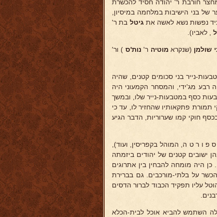
מחצר חורבת ר' יהודה חסיד להכשרת
 של בני הישיבות במלחמה במיסיון,
ציד נפשות נשא לאשה את
גיטל
בת ר'
ל
, לאביו).
 שולמן
(שנקרא
מוטיה
ר'
נות'ס
) ור'
עות-נייר בני סכומים קטנים, שהיה
 רבע מג'ידי, והמסחר הקמעוני היה
בעות כסף במטבעות-נייר שלו, ובמשך
 תמורת פתקאותיו שהחזיר לו, עד כי
סף חוקי קמו שערוריות, הדבר הגיע
פ ו ר ט ה, המוהל בקפריסין, ועוד),
ן ישובים קטנים של יהודים ביזמתה
 כן היה מומחה להבחין בין אתרוגים
הכשר על בלתי-מורכבים. גם בברירת
טל עליו תפקיד הכבוד לברור הדסים
בנים.
אלה השתמש להביא אוכל לבית-הכלא