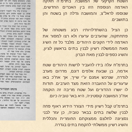
השטח הקרקעי של המושבה. בתרמ"ה חולקה
האדמה הנוספת הזו בין האכרים החדשים,
שנוספו לראל"צ, והמושבה גדלה הן בשטח והן
בתושבים.
כן הציל בהשתדלויותיו רבע משטחה של
פתחתקוה, שהערבים ערערו ולא רצו למסור את
האדמה לידי הקונים היהודים. מלבד כל זה השיג
מאת הממשלה רשיון לבנין בתים בראשון לציון,
והשיג כספים לבנין מאת הברון.
בתרמ"ח עלה בידו להעביר לרשות היהודים שטח
אדמה, בן שבעת אלפים דונם, מדרום מערב
לגדרה, שנרכש אמנם ע"י שייך, אך אח"כ באו
ערעורים על ההעברה הזאת מצד הערבים. תודות
לו יושרו ההדורים ועל שטח מריבה זה הוקמה
אח"כ המושבה קוסטיניה, היא באר טוביה כיום.
בתרמ"ט קבל רשיון מידי הצורר הידוע ראוף פחה
לבנין שלשה בתים בבאר טוביה, כן עזר לבני
נסציונה לחלצם ממצוקתם החומרית והכללית
והשיג רשיון ממשלתי להקמת בתים בגדרה.