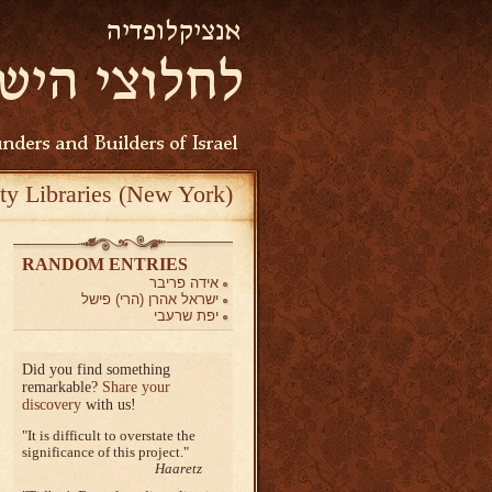
ty Libraries (New York)
RANDOM ENTRIES
אידה פריבר
ישראל אהרן (הרי) פישל
יפת שרעבי
Did you find something
remarkable?
Share your
discovery
with us!
It is difficult to overstate the
significance of this project.
Haaretz