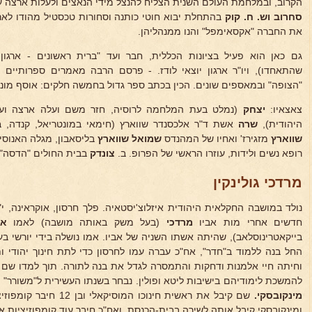
הקרוב, ובמלחמת העולם השנית הצליח להנצל מידי הנאצים ולעלות ארצה
סחרוב וש. ח. קוק
בהתחלת יבוא חוטי כותנה וסחורות טכסטיל מהודו לא
את החברה "אקסאימפל" והנו ממנהליהן.
גם כאן הוא פעיל בציונות הכללית, חבר ועד "ברית ראשונים - ארגון
שהתאחדו), ויו"ר ארגון יוצאי לודז. - פרסם הרבה מאמרים ספרותיים וכ
"הצופה" ובמאספים שונים. הכין בכתב ספר גדול בחמשה חלקים: אוסף מונוגר
צאצאיו:
יצחק
(נמלט בעת המלחמה לרוסיה, חזר משם ועלה ארצה וע
היהודית),
שרה
אשת ד"ר אלכסנדר שווארץ (חימאי במונטריאל, קנדה, 
שווארץ
מזגירז' ואחיו של המהנדס
שמואל שווארץ
בליסאבון, מגלה האנוסים
רופא נשים ולידות, עוזרו הראשי של הפרופ. ב.
צונדק
בבית החולים "הדסה" 
מרדכי גולינקין
חדשים אחרי מות אביו
מרדכי
(בעל משק באותה מושבה) לאמו
אל
בייקאטרינוסלאב), שהיתה אשתו השניה של אביו. אמו נושלה בידי יורשי ב
החל בנה ללמוד ב"חדר", אח"כ עברה עמו לחרסון כדי לתת חינוך יהודי ו
וחיתה חיי אלמנות ודחקות והתמסרה לגדל את בנה לתורה. תוך למדו שם ב
להמשכת לימודיהם בישיבות ליטא ופולין. נבחר בשנתו העשירית ל"משורר"
מינקובסקי.
שם קיבל את ראשית חינוכו 
ומינקובסקי קיבל אותה לשירה בבית-הכנסת, ואח"כ חיבר עוד קומפוזיציות א