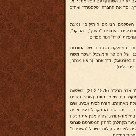
 עם רעיתו. השתתף עם הפירמות
י. מ.
רץ. יסד את החברה "טקסטרד" ואח"כ
 העסקנים הציונים הותיקים" (מעת
לכליים בעתונים "הארץ", "הבוקר",
פיות "לודז" ועוד ספרים.
ובד במחלקת הכספים של הסוכנות
בנו של הסופר והמשכיל
ישכר משה
 בפורטוגל), ד"ר
אהרן
(רופא מנתח,
בירושלים).
נולד במושבה החקלאית היהודית איזלוצ'יסטאיה. פלך חרסון, אוקראינה, י"ד אדר תרל"ה (21.3.1875), בשלשה
קה
בת
חיים טופז
(צובע בגדים
עלה מאחוזתו, חזרה לבית אביה, ושם
תורני יותר טוב מהמקובל בעיר אביה
תלמוד-תורה, שהיה מכין את חניכיו
 (נער מקהלה) להחזן המפורסם
פנחס
המוסיקאלי ובן 12 חיבר קומפוזיציה לארבעה קולות בשביל "השכיבנו"
חרות בחזנות.