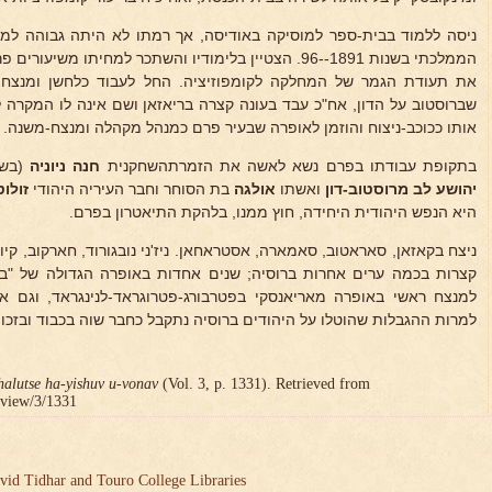
ניסה ללמוד בבית-ספר למוסיקה באודיסה, אך רמתו לא היתה גבוהה למדי
את תעודת הגמר של המחלקה לקומפוזיציה. החל לעבוד כלחשן ומנצח
שברוסטוב על הדון, אח"כ עבד בעונה קצרה בריאזאן ושם אינה לו המקרה
אותו ככוכב-ניצוח והוזמן לאופרה שבעיר פרם כמנהל מקהלה ומנצח-משנה.
בתקופת עבודתו בפרם נשא לאשה את הזמרתהשחקנית
חנה ניוניה
(בשמ
יהושע לב מרוסטוב-דון
ואשתו
אולגה
בת הסוחר וחבר העיריה היהודי
זולו
היא הנפש היהודית היחידה, חוץ ממנו, בלהקת התיאטרון בפרם.
ניצח בקאזאן, סאראטוב, סאמארה, אסטראחאן. ניז'ני נובגורוד, חארקוב, קיוב
למנצח ראשי באופרה מאריאנסקי בפטרבורג-פטרוגראד-לנינגראד, וגם 
למרות ההגבלות שהוטלו על היהודים ברוסיה נתקבל כחבר שוה בכבוד ובזכוי
halutse ha-yishuv u-vonav
(Vol. 3, p. 1331). Retrieved from
r/view/3/1331
vid Tidhar and Touro College Libraries