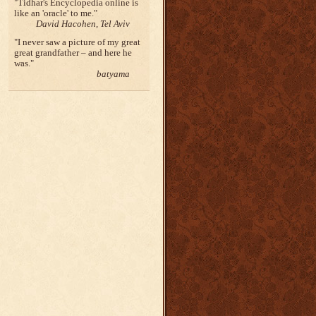
Tidhar's Encyclopedia online is
like an 'oracle' to me.
David Hacohen, Tel Aviv
I never saw a picture of my great
great grandfather – and here he
was.
batyama