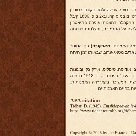
. נסע לוארשה ולמד בקונסרבטוריון
הממלכתי בשנות 1891--96. הצטיין בלימודיו והשתכר למחיתו משיעורים פרטיים במוסיקה, וב-2 ביוני 1896 קיבל
 המקהלה בהצגות אופרה בתיאטרון
 לנצח על התזמורת, והצלחתו פרסמה
ה האמנותי
מארקובה)
בת הסוחר
טאריב
מטאגאנרוג, שבאותו זמן היתה
, אודיסה, טיפליס, אירקוצק, ובעונות
קצרות בכמה ערים אחרות ברוסיה; שנים אחדות באופרה הגדולה של "בית העם" בפטרבורג וב-1918 נתמנה
אשתו המשיכה בקאריירה האמנותית.
ות בחיים האמנותיים
APA citation
Tidhar, D. (1949).
Entsiklopedyah le-
https://www.tidhar.tourolib.org/tidha
Copyright © 2026 by the Estate of Da