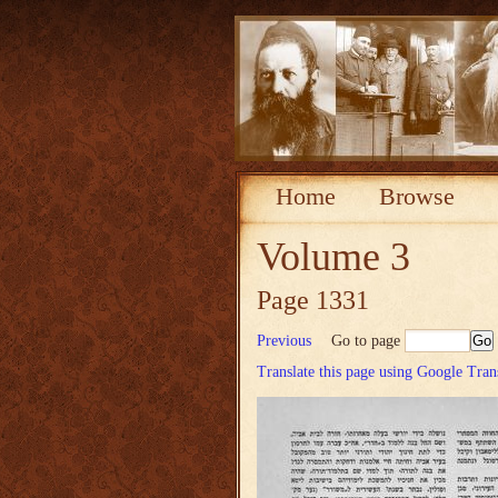
Home
Browse
Volume 3
Page 1331
Previous
Go to page
Translate this page using Google Tran