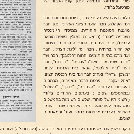
פולין ופורטוגל ונתמנה לסגן קונסול-כבוד של
פורטוגל בלודז.
בלודז היה פעיל בעניני צבור, ציונות ותרבות כחבר
ועד הקהלה, חבר הועד הציוני העירוני, סגן חבר
מועצת הסוכנות היהודית, ממיסדי הגימנסיה
העברית "יבנה" (הראשונה בפולין בשפת-הוראה
עברית), חבר "ועד בתי הספר התיכוניים" מיסודו
של הד''ר
ברוידה
, חבר ועד "לינת הצדק", חבר
ועד מרכז בתי היתומים והחוה "הלנובק", חבר ועד
"חובבי שפת עבר" ואח"כ "עבריה" - "תרבות", חבר
וועד "בית אולפנא", גבאי בית הכנסת הציוני
"משכן ישראל" ואח"כ חבר ועד בית הכנסת הציוני
"אהל יעקב".- - פרסם הרבה מאמרים, מכתבים
והערכות בעתונים "הצפירה", "בדרך", "העולם"
ובמאספים שונים ; בעתונים האידיים בלודז
("רשימותיו של סוחר", שלשים רשימות בהמשכים
מנסיעותיו לפורטוגל ומחיי האנוסים שם - ועומד
להוציאן בעברית מכונסות בספר, ועוד) ובמאספים
שונים.
ביקר בארץ עם משפחתו בעת פתיחת האוניברסיטה (ניסן תרפ"ה) ועוד פ