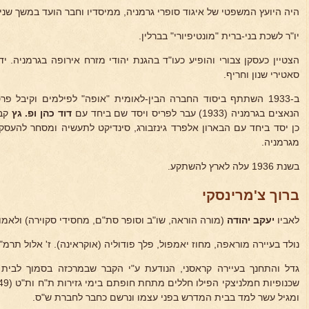
היה היועץ המשפטי של איגוד סופרי גרמניה, ממיסדיו וחבר הועד במשך שני
יו"ר לשכת בני-ברית "מונטיפיורי" בברלין.
הצטיין כעסקן צבורי והופיע כעו"ד בהגנת יהודי מזרח אירופה בגרמניה. יד
סאטירי שנון וחריף.
ב-1933 השתתף ביסוד החברה הבין-לאומית "אופה" לפילמים וקיבל 
הנאצים בגרמניה (1933) עבר לפריס ויסד שם ביחד עם
דוד כהן ופ. גץ
קב
כן יסד ביחד עם הבארון אלפרד גינזבורג, סינדיקט לתעשיה ומסחר להעס
מגרמניה.
בשנת 1936 עלה לארץ להשתקע.
ברוך צ'מרינסקי
לאביו
יעקב יהודה
(מורה הוראה, שו"ב וסופר סת"ם, מחסידי סקוירה) ולאמו
נולד בעיירה מוראפה, מחוז יאמפול, פלך פודוליה (אוקראינה). ז' אלול תרמ"ט (889
גדל והתחנך בעיירה קראסני, הנודעת ע"י הקבר שבמרכזה בסמוך לבית 
ומגיל עשר למד בבית המדרש בפני עצמו ונרשם כחבר לחברת ש"ס.