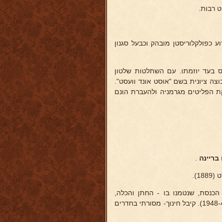
ט רבות.
וע כפולקלוריסטן מובהק וכבעל סגנון
פרס בעד יוזמתו. עם השתלטות שלטון
וצה ציונית בשם "אוסט אונד וועסט".
קת הפליטים מגרמניה ולהעברת הונם
בריינה
.
1).
הכנסת, שנטמנו בו - החתן והכלה,
שכנופיות חמלניצקי הפילו חללים מתחת חופתם בימי גזירות ת"ח ות"ט (1948-49). קיבל חינוך- מסורתי בחדרים