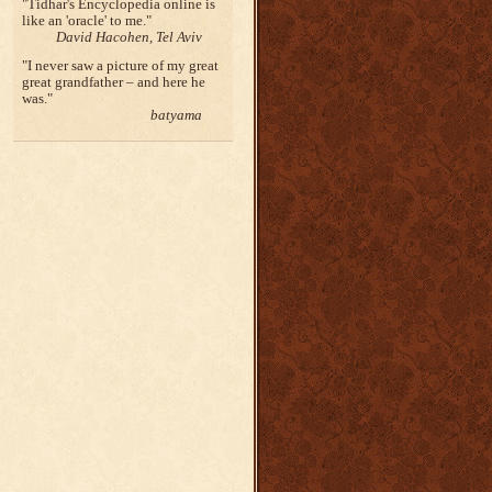
Tidhar's Encyclopedia online is
like an 'oracle' to me.
David Hacohen, Tel Aviv
I never saw a picture of my great
great grandfather – and here he
was.
batyama