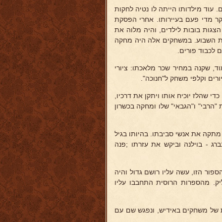
 עוד מילדותו הייתה לו נטיה לחקות
ר מדי פעם בעיירותו. אחרי הפסקת
צגות בובות לילדים, והיה מלוה את
ות השבוע. במשחקים אלה היה מחקה
ם לכבוד פורים.
, שקנה במחיר שכר מלאכתו: ציורי
ורים וקלפי משחק ל"חנוכה".
די שהלז יוכיח אותו ויתקן את דרכיו,
 "הרבי" ו"הגבאי" שלו ומחקה בכשרון
י מתקה את אנשי סביבתו. בהיותו בגיל
רג - בוילנה וביקש את עזרתו ;פנה
פור הזו, עשה עליו רושם גדול והיה
יק. מהספרות הרוסית התחבבו עליו
ות של משחקים באידיש, ונפגש שם עם