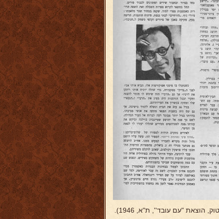
צאת "עם עובד'', ת"א, 1946).