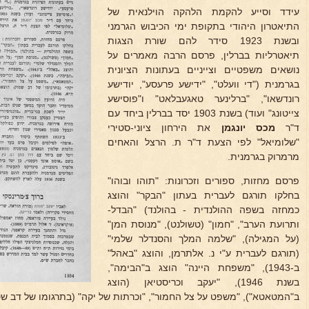
עידד וסייע להקמת הלהקה הוילנאית של
התיאטרון היהודי בתקופת ימי הכיבוש הגרמני
ובשנת 1923 סידר להם שורת הצגות
תיאטרליות בברלין, פרסם הרבה מאמרים על
נושאים משפטיים וצייניים בעתונות הציונית
בגרמנית ("די וועלט", "ידישע פרעסע", יודישע
רונדשאו", "ברלינער טאגעבלאט" ו"פוסישע
צייטונג" ועוד) בשנת 1903 יסד בברלין ביחד עם
ד"ר
מכס יונגמן
את הירחון ציוני-סטירי
"שלומיאל" לפי הצעת ד"ר ת. הרצל והאחים
מרמרוק בגרמנית.
פרסם מחזות, ספורים וזכרונות: "תוהו ובוהו"
בחלקו תורגם לעברית בעתון "הבקר" והוצג
כמחזה בשפה ההולנדית - בהולנד) "הבדל-
ותרועת הערב", "חמון" (טשולנט), "מנוסת המן"
(על המגילה), "שלמה המלך והסנדלר שלמי"
(תורגם לעברית ע"י נ. אלתרמן, והוצג "באהל"
ב-1943), "משפחת היינה" הוצג ב"הבימה",
בשנת 1946), "יעקב וכריסטיאן (הוצג
ב"המטאטא"), "משפט על צל החמור", "וכרתות של יקה" (בתרגומו של דב שטוק, הו