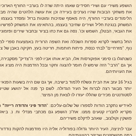
הושפע משירי עם ושירי חסידים שאמו היתה שרה לו בערביי החורף הארוכים.
את משחקי הבובות שהיו נערכים בעיירה וכן את עושה הלהטים שהיה מבק
הלימודים בערביי החורף, היה מאסף שמיכות ומוטות ברזל ומסדר בעצמו ה
המשחק בנגינת חליל ושירים שחיבר בעצמו, בהתאימו את המשחק לפרשי
את הגבאי, הבטלן, השמש וכו'. נסה גם את כחו בציור ובחבור שירים ופזמוני
החל בחשאי לקרוא ספרות השכלה ואת השפה הרורית באמצעות ספרי למוד
נוף, "מזרחיים" לבתי כנסת, פיתוח חותמות, חריטה בעץ, חקיקה באבן של צי
כשנתגלו בו סימני אפוקורסות אלו, הביא אותו אביו לפני ה"צדיק" מסקבירה, כ
אך גם "הרבי" הזה שימש לו חומר להצגה וחקוי ובכל הזדמנות היה מציג את
את העויותיהם.
בגיל 16 עזב את הבית ונשלח ללמוד בישיבה, אך גם שם היה בשעות הפנא
יותר מבוגר רצה לברוח אל העיר הגדולה. לשם כך פנה אל יהושע שטיינב
לסטודנטים מכירים שהללו יעזרו לו לצאת מן המיצר.
לאידיש נתקרב הודות לספורו של שלום-עליכם: "
הדוד פיני והדודה רייזה"
הס
מקריא לחבריו קטעים ממנו. אח"כ הושפע גם מכתבי מנדלי וח. נ. ביאל
פושקין וקולצוב,. שאהב לדקלם משיריהם.
עבר לויניצה, העיר היותר גדולה בפודוליה אליה היו מזדמנות להקות נודד
כמה מהשחקנים שביקר בהצגותיהם.