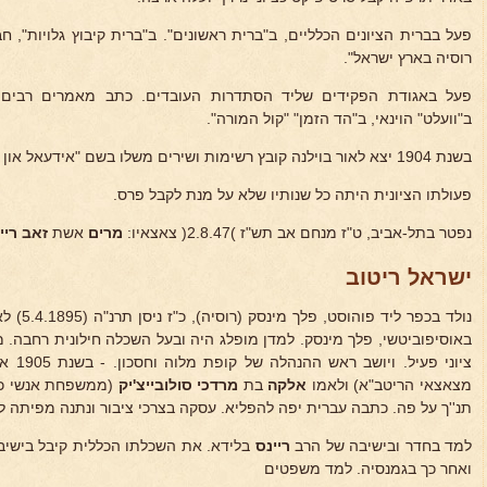
פעל בברית הציונים הכלליים, ב"ברית ראשונים". ב"ברית קיבוץ גלויות", 
רוסיה בארץ ישראל".
פעל באגודת הפקידים שליד הסתדרות העובדים. כתב מאמרים רבים בע
ב"וועלט" הוינאי, ב"הד הזמן" "קול המורה".
בשנת 1904 יצא לאור בוילנה קובץ רשימות ושירים משלו בשם "אידעאל און לעבן" (אידיאה וחיים).
פעולתו הציונית היתה כל שנותיו שלא על מנת לקבל פרס.
נפטר בתל-אביב, ט"ז מנחם אב תש"ז )2.8.47( צאצאיו:
מרים
אשת
זאב ריי
ישראל ריטוב
נולד בכפר ליד פוהוסט, פלך מינסק (רוסיה), כ"ז ניסן תרנ"ה (5.4.1895) לאביו
באוסיפוביטשי, פלך מינסק. למדן מופלג היה ובעל השכלה חילונית רחבה. ממ
ציוני 
מצאצאי הריטב"א) ולאמו
אלקה
בת
מרדכי סולובייצ'יק
(ממשפחת אנשי כפ
תנ''ך על פה. כתבה עברית יפה להפליא. עסקה בצרכי ציבור ונתנה מפיתה לכ
למד בחדר ובישיבה של הרב
ריינס
בלידא. את השכלתו הכללית קיבל בישיבה,
ואחר כך בגמנסיה. למד משפטים