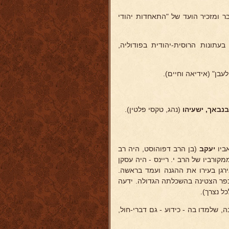
חבר ומזכיר הועד של "התאחדות יהודי
תונות הרוסית-יהודית בפודוליה,
בנבאך, ישעיהו
(נהג, טקסי פלטין).
יעקב
(בן הרב דפוהוסט, היה רב
קורביו של הרב י. ריינס - היה עסקן
פעיל. ויושב ראש ההנהלה של קופת מלוה וחסכון. - בשנת 1905 אירגן בעירו את ההגנה ועמד בראשה.
ר הצטינה בהשכלתה הגדולה. ידעה
ל נצרך).
 שלמדו בה - כידוע - גם דברי-חול,