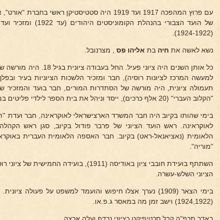
עם פרוץ המהפכה 1917 ועד 1919 היה סטטיסטיקן ראשי 
של הועד הצבורי בהנהלת הק
(1924-1922).
נשא לאשה את
חיה
בת
אליהו פס
, מצרנובל.
כל אותן השנים היה ציוני פעיל.
למעשה המרכז לציונות רוסיה), חבר ומזכיר הלשכות הציוניות בעיר ובפל
תעמולה ציונית, היה מורשה של הסתדרות המורים, חבר בועד והמזכיר של
"הקלוב העברי" (20 אלף כרכים), ייסד וניהל את בית הספר לילדי פליטים במלחמת-עולם הראשונה.
בימי שהותו בקיוב היה חבר המשרד הארצישראלי לאוקראינה, חבר ועדת ''
לאוקראינה. ראש הועד הציוני של פרבר פודול בקיוב, סגן ראש הקהל
הלאומית (נאציאנאל-ראט) בקיוב. חבר האספה הלאומית העברית באוקראי
"מוריה".
השתתף בועידת חובבי ציון באודיסה (1911), בועידה 
הציוני השלש-עשרה.
בימי הצאר (1909) נערך אצלו חיפוש והועמד למשפט על פעולה ציו
(1924,1922) וישב זמן מה במאסר ג.פ.או.
באדר תרפ"ה קבל סרטיפיקט כציוני נרדף ועלה ארצה.