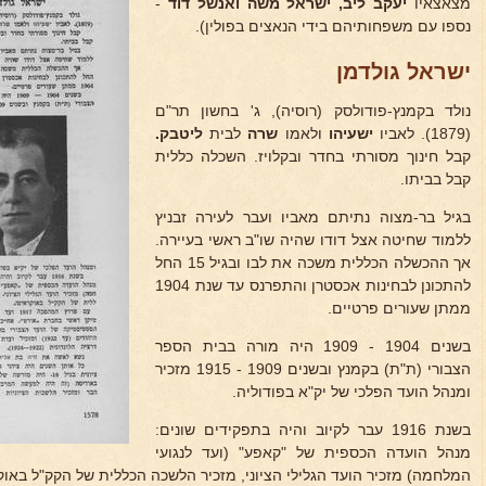
מצאצאיו
יעקב ליב, ישראל משה ואנשל דוד
-
נספו עם משפחותיהם בידי הנאצים בפולין).
ישראל גולדמן
נולד בקמנץ-פודולסק (רוסיה), ג' בחשון תר"ם
(1879). לאביו
ישעיהו
ולאמו
שרה
לבית
ליטבק.
קבל חינוך מסורתי בחדר ובקלויז. השכלה כללית
קבל בביתו.
בגיל בר-מצוה נתיתם מאביו ועבר לעירה זבניץ
ללמוד שחיטה אצל דודו שהיה שו"ב ראשי בעיירה.
אך ההכשלה הכללית משכה את לבו ובגיל 15 החל
להתכונן לבחינות אכסטרן והתפרנס עד שנת 1904
ממתן שעורים פרטיים.
בשנים 1904 - 1909 היה מורה בבית הספר
הצבורי (ת"ת) בקמנץ ובשנים 1909 - 1915 מזכיר
ומנהל הועד הפלכי של יק"א בפודוליה.
בשנת 1916 עבר לקיוב והיה בתפקידים שונים:
מנהל הועדה הכספית של "קאפע" (ועד לנגועי
המלחמה) מזכיר הועד הגלילי הציוני, מזכיר הלשכה הכללית של הקק"ל באוק