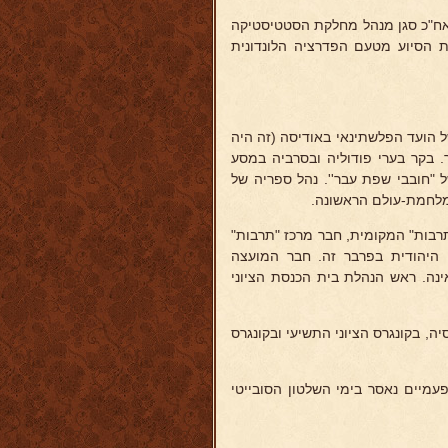
בחברת "אורט", אח"כ סגן מנהל מחלקת הסטטיסטיקה
ומוניסטים היהודים (עד 1922) ומזכיר ועדת הסיוע מטעם הפדרציה הלונדונית
 החל בעבודה ציונית בגיל 18. היה מורשה של הועד הפלשתינאי באודיסה (זה היה
ך. בקר בערי פודוליה ובסרביה במסע
 "חובבי שפת עבר''. נהל ספריה של
תרבות" המקומית, חבר מרכז "תרבות"
ה היהודית בפרבר זה. חבר המועצה
נה. ראש הנהלת בית הכנסת הציוני
החמישית של ציוני רוסיה, בקונגרס הציוני התשיעי ובקונגרס
נית. פעמיים נאסר בימי השלטון הסובייטי