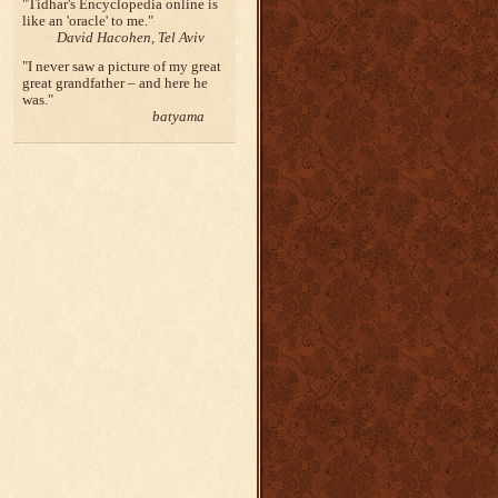
Tidhar's Encyclopedia online is
like an 'oracle' to me.
David Hacohen, Tel Aviv
I never saw a picture of my great
great grandfather – and here he
was.
batyama