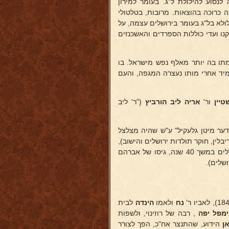
נסוע להילולת ל"ג. בעומר למירון
ה כרוכה בהוצאות. מרובות, בטלטולי
לולא בל"ג בעומר בירושלים עצמה, על
נו ועדי כוללות הספרדים והאשכנזים
תו בה יותר מאלף נפש מישראל. בו
ומיד אחרי מותו נעצרה המגפה, והעם
טיין
ור'
אריה ליב הורביץ
("ר' ליב
ר מיטן גלעקיל" ע"ש שהיה מצלצל
בלין, חוקר תולדות ירושלים והישוב),
(מזכיר ועד הכוללים במשך 40 שנה, גיסו של אברהם
ושלים).
נח
ולאמו
הינדה
לבית
מפל יפה
, רבה של רוזינוי, ולשפות
ן
הידוע, שהתנצר אח"כ, הפך לצורר