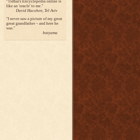
Tidhar's Encyclopedia online is
like an 'oracle' to me.
David Hacohen, Tel Aviv
I never saw a picture of my great
great grandfather – and here he
was.
batyama