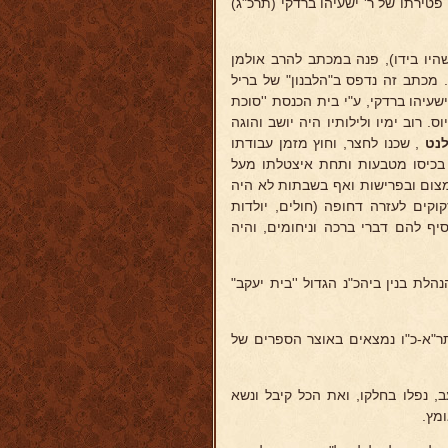
טירתו של ר' ישעיהו ברדקי (תרכ"ג)
היו בידו), פנה במכתב להרב אולמן
מכתב זה נדפס ב"הלבנון" של בריל
שעיהו ברדקי, ע"י בית הכנסת ''סוכת
. רוב ימיו ולילותיו היה יושב והוגה
נט
, שכנו לחצר, וחוץ מזמן עבודתו
 בכיסו מטבעות ותחת איצטלתו מעל
צמצום ובפרישות ואף בשבתות לא היה
וקים לעזרה דחופה (חולים, יולדות
יף להם דברי ברכה וניחומים, והיה
לת בנין ביהכ"נ הגדול ''בית יעקב"
ר"א-כ"ו נמצאים באוצר הספרים של
ת, ולפעמים גם רעב, נפלו בחלקו, ואת הכל קיבל ונשא
מץ.