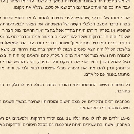
ושימש בתפקיד זה באמונה ובמסירות במשך כ"ה שנה, עד יומו האחרון. עד פ
עבד אתו כסופר ואח"כ עבד עם הרב שמואל סלנט שמלא את מקומו.
אחרי מותו של ברדקי ,שהספיק לפני פטירתו למסור לו את כספי הצבור ש
בפריז בדבר המצב הכלכלי הקשה של המשפחה ועל הצורך לבוא לעזרתה. 
שהופיע אז בפריז. דירתו היתה בחדר אפל בחצר "אור החיים" מול חצר ר' י
שלום" והיה חי בדחקות ושקד לעזור לעניים במאור פנים ובדברי הרגעה ופיוס
בתורה בבית המדרש "מנחם-ציון" ושוחח בדברי תורה עם הרב
שמואל סל
בלשכת הכולל היה יוצא פעמים רבות להתהלך ברחובות היהודיים, נושא
לחגורה היה נושא מצד אחר את מזונו העיקרי, לחם ותאנים (כי היה חי ב
רגיל לאכול בשר) ובצד שני את הפנקס ובלי כתיבה, והיה מחפש אחרי זק
וכדומה) ונתן להם מיד את העזרה מבלי שיצטרכו לבוא ולבקש, והיה מוס
מתנהג בענוה עם כל אדם.
כל מוסדות הישוב התבססו בימי כהונתו. כסופר הכולל היה לו חלק רב בהנה
בחורבה.
מכתבים רבים ותזכירים על מצב הישוב ומוסדותיו שחיבר במשך השנים ת
משה מונטיפיורי בבוקינגהאם.
מ-15 ילדים שנולדו לו מתו עליו 11 ,וגם יסורי הדחקו
באהבה, ואשתו בת עשירים היתה עזר כנגדו גם בסבל היסורים והדחקות באו