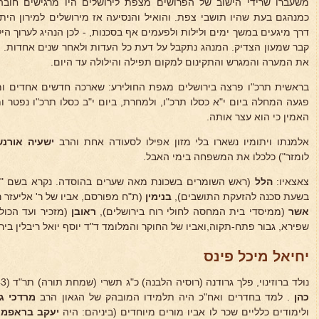
משעברו שרידי הישוב של הפרושים מצפת לירושלים היו מרגישים חובה ל
כמנהגם בעת שהיו תושבי צפת. והואיל והנסיעה אז מירושלים למירון הית
דרך מיגעים במשך ימים ולילות ולפעמים אף בסכנות, - לכן הנהיג לערוך הי
קבר שמעון הצדיק. המנהג נתקבל על דעת כל העדות ולאחר שנים אחדות. ק
את המערה והמגרש והתקינום למקום תפילה והילולה עד היום.
בראשית תרכ"ו פרצה בירושלים מגפת החולירע: שארכה חדשים אחדים ומ
פגעה המחלה ביום י"א כסלו תרכ"ו, ולמחרת, ביום י"ב כסלו תרכ"ו נפטר 
האמין כי הוא עצר אותה.
אלמנתו ויתומיו נשארו בלי מזון אפילו לסעודה אחת והרב
ישעיה אורנש
לומזר") כלכלו את המשפחה בימי האבל.
צאצאיו:
הלל
(ראש השומרים בשכונת מאה שערים בהוסדה. נקרא בשם "דע
בשעת סכנה להזעקת התושבים),
בנימין
(ת"ח מפורסם, אביו של ר' אליעזר רי
אשר
(ממיסדי בית המחסה לחולי רוח בירושלים),
ראובן
שפירא, גבור פתח-תקוה,ואביו של החוקר והמלומד ד"ד יוסף יואל ריבלין ביר
יחיאל מיכל פינס
נולד ברוזינוי, פלך גרודנה (רוסיה הלבנה) כ"ג תשרי (שמחת תורה) תר"ד (1843), לאביו ר'
כהן
. למד בחדרים ואח"כ היה תלמידו המובהק של הגאון הרב
מרדכי גי
ולימודים כלליים שכר לו אביו מורים מיוחדים (ביניהם: היה
יעקב בראפמא