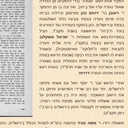
הפקיר אותו לשם "סגולה" (כדי להפקיעו מן הגזירה
שאולי נגזרה עליו ועל ביתו), ואז זכה בו מן ההפקר
ר'
ראובן
בר'
ירוחם כהן
מפינסק וגידלהו בביתו
(היה פרנס העדה בצפת ונציגה כלפי השלטונות
בצפת ובירושלים. הגן בתוקף בעמידה נגד הפורעים
בעת ה"ביזה" הראשונה בשנת תקצ"ד, הציל
במסירות-נפש את משפחת ר'
ישראל משקלוב
בעת הרעש בצפת בתקצ"ז, והיה שליח העדה
להבאת כספי ה"חלוקה" מאיסטמבול), וכשגדל
השיא לו לאשה את בתו רבקה (שבעת הרעש בצפת
היתה קבורה יומיים תחת המפולת ובנם נשארה
בחיים והאריכה ימים עד שנת תרס"ד). באותו רעש
נהרגה אחותו הנערה
דרויזה
.
אחרי הרעש עבר ר' יוסף יואל עם אשתו וחותנו
לירושלים, יחד עם רוב שרידי הפרושים וחיזקו בה
את הישוב האשכנזי. (הוא היה בין החתומים על
המכתב ששלחו פליטי הרעש מצפת נתיני רוסיה,
פרוסיה ואוסטריה לקונסולי החוץ בירושלים ביום כ"ו
ניסן תקצ"ט).
משעלה דודו ר'
משה מגיד
ונתמנה בתר"א למנהל הכולל בירושלים, נתמנה