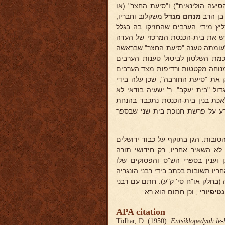
סיעה הולינאית") ו"סיעת החצר" (או
ן הרב
מנחם מנדל
משקלוב וחבריו,
ץ מידי הערבים שהחזיקו בה בגלל
דש את בית-הכנסת המרכזי של העדה
 לעומתה טענה "סיעת החצר" שבראשה
כמת השלטון לביטול טענות הערבים
מנוחה מקטטות ורדיפות מצד הערבים
 את "סיעת החורבה", שכן עלה בידי
ול "בית יעקב". ר' ישעיה בודאי לא
לאכת בנין בית-הכנסת נתכבד בהנחת
ע על פרשת חנוכת בית שני שבספר
הטובות. הגן בתוקף על כבוד ירושלים
 לא השאיר אחריו, רק חידושי תורה
 וענין בספרי הש"ס והפסוקים שלו
ריו תשובות בכתב בידי רבני הונגריה
(בחלק או"ח סי' ק"ע). חתם עם רבני
טיפיורי
, וכן חתום הוא רא
APA citation
Tidhar, D. (1950).
Entsiklopedyah le-