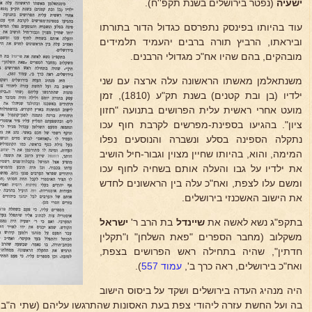
ישעיה
(נפטר בירושלים בשנת תקפ''ח).
עוד בהיותו בפינסק נתפרסם כגדול הדור בתורתו
וביראתו, הרביץ תורה ברבים יהעמיד תלמידים
מובהקים, בהם שהיו אח"כ מגדולי הרבנים.
משנתאלמן מאשתו הראשונה עלה ארצה עם שני
ילדיו (בן ובת קטנים) בשנת תק"ע (1810), זמן
מועט אחרי ראשית עלית הפרושים בתנועה "חזון
ציון". בהגיעו בספינת-מפרשים לקרבת חוף עכו
נתקלה הספינה בסלע ונשברה והנוסעים נפלו
המימה, והוא, בהיותו שחיין מצוין וגבור-חיל הושיב
את ילדיו על גבו והעלה אותם בשחיה לחוף עכו
ומשם עלו לצפת, ואח"כ עלה בין הראשונים לחדש
את הישוב האשכנזי בירושלים.
בתקפ"ג נשא לאשה את
שיינדל
בת הרב ר'
ישראל
משקלוב (מחבר הספרים "פאת השלחן" ו"תקלין
חדתין", שהיה בתחילה ראש הפרושים בצפת,
ואח"כ בירושלים, ראה כרך ב',
עמוד 557
).
היה מנהיג העדה בירושלים ושקד על ביסוס הישוב
בה ועל החשת עזרה ליהודי צפת בעת האסונות שהתרגשו עליהם (שתי ה"ביז