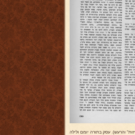
ות" והרעש). עסק בתורה יומם ולילה