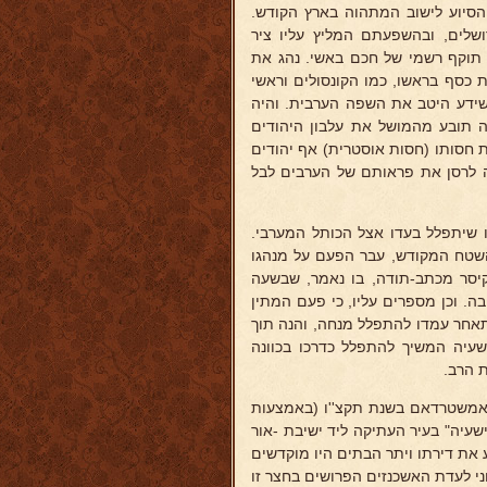
הסיוע לישוב המתהוה בארץ הקודש.
ושלים, ובהשפעתם המליץ עליו ציר
 תוקף רשמי של חכם באשי. נהג את
ת כסף בראשו, כמו הקונסולים וראשי
ידע היטב את השפה הערבית. והיה
ה תובע מהמושל את עלבון היהודים
 חסותו (חסות אוסטרית) אף יהודים
בה לרסן את פראותם של הערבים לבל
 שיתפלל בעדו אצל הכותל המערבי.
 השטח המקודש, עבר הפעם על מנהגו
קיסר מכתב-תודה, בו נאמר, שבשעה
 וכן מספרים עליו, כי פעם המתין
התאחר עמדו להתפלל מנחה, והנה תוך
שעיה המשיך להתפלל כדרכו בכוונה
 הרב.
אמשטרדאם בשנת תקצ''ו (באמצעות
עיה" בעיר העתיקה ליד ישיבת -אור
את דירתו ויתר הבתים היו מוקדשים
י לעדת האשכנזים הפרושים בחצר זו