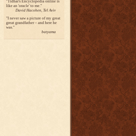
Tidhar's Encyclopedia online is
like an 'oracle' to me.
David Hacohen, Tel Aviv
I never saw a picture of my great
great grandfather – and here he
was.
batyama