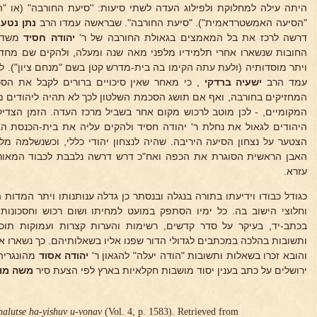
היתה עילה למחלוקת ולפילוג העדה לשתי סיעות: ''סיעת החורבה" (או "ה
"הסיעה האמשטרדאמית"). "סיעת החורבה". שבראשה עמדו הרב
נתן נטע
ב
דרשה לרכז את בל המאמצים בגאולת החורבה של ר'
יהודה חסיד
משדלי
החובות שנשארו אחרי תלמידיו מלפני מאה שנה ומעלה, ולהקים שם מח
ויתר מוסדותיה (ולעת עתה הקימו בה בית-מדרש קטן בשם "מנחם ציון").
עמד הרב
ישעיה ברדקי
, כי מאחר שאין סיכויים ברורים לקבל את הס
המחזיקים בחורבה, ואף אם תושג הסכמת השלטון לכך לא תהיה ליהודים 
המקומיים, - לכן מוטב לרכוש מקום אחר בשביל מרכז העדה. הזמן הצדיק
היהודים לגאול את נחלת ר' יהודה חסיד ולהקים עליה את בית-הכנסת הגד
הצטער על נצחון הסיעה היריבה. שהיה לנצחון יהודי כללי, וכשנשלמה מ
האבן הראשית הסוגרת את הכפה ואח"כ דרש דרשה נלבבת לכבוד המאור
עזרא.
כגודל כבודו וידיעתו בתורה בנגלה ובנסתר כן גדלה ענותנותו ויתר המדות 
וחלוצי הישוב בה. כל ימיו הסתפק במועט למחיתו ושום רכוש וחסכונות
בכתב-יד, בעיקר על סדר קדשים, רשימות והערות קצרות ועמוקות תוכן
ותשובות בהלכה במכתבים לגדולי הדור שפנו אליו בשאלותיהם. כך נשארו אח
והובא זכרו בשאלות ותשובות "הודה יעלה" להגאון ר'
יהודה
אסוד
מהונגריה 
ירושלים על כתב בענין יסוד מושבות חקלאיות בארץ לפי הצעת סיר
משה מונ
halutse ha-yishuv u-vonav
(Vol. 4, p. 1583). Retrieved from