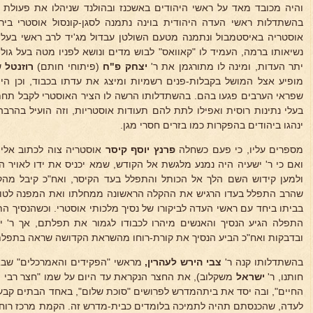
והיה מכובד מאד על ראשי היהודים באשכנז ובהולנד שניהלו את פעולת 
בהשתדלות ראשי העדה היהודית בוינה נתמנה לסגן-קונסול אוסטרי ביר
אוסטריה באיסטמבול ונתמנה מטעם השולטן עבדול מג'יד לרב ראשי בעל
נשיאותו ברמה, העמיד לו "קאוואס" לבוש מדים ונושא לפניו מטה בעל גול
יתר העדות, ומינה לו מתורגמן את ר'
יצחק פ"ח
(פיתוחי חותם)
רוזנטל
ש
מופיע אצל המושל בקבלות-פנים רשמיות ומיצג את עדתו בכבוד, וכן הי
שפראי הערבים פגעו בהם. בהשתדלותו הרשה לו הציר האוסטרי לקבל תחת
בעלי נתינות רוסית ואפילו לתת להם תעודות אוסטריות, וזה הועיל בהר
ינהגו ביהודים בהפקרות כמו בזרים חסרי מגן.
מספרים עליו, כי פעם כשחלה
פרנץ יוסף קיסר
אוסטריה צוה לכתוב אליו
ואם כי ר' ישעיה היה נמנע מלגשת אל הקודש, שמא יכניס את ידו לאויר
ולמען קידוש השם הלך אל הכותל והתפלל בעד הקיסר, ואח"כ קיבל מה
שהרב התפלל בעדו הרגיש את ההקלה הראשונה ממחלתו ואת המפנה לטובה.
בביתו ביחד עם ראשי העדה לביקורו של נסיך מלכותי אוסטרי. וכשהנסיך 
התפלה הגיע הנסיך והאנשים מיהרו לכבודו לגמור את תפלתם, אך ר' י
ובדבקות ואח"כ הביע הנסיך את קורת-רוחו מהשראת הקדושה שראה בתפלת
בהשתדלותו קנה ר'
צבי הירש לעהרין,
מראשי "הפקידים והאמרכלים" שב
חותנו, ר'
ישראל
משקלוב), את החצר הנקראת עד היום על שמו "חצר רבי יש
החיים", ובה יסד את ביתהמדרש לפרושים "סוכת שלום", באחד הבתים קבע 
לעדה, שהכנסתם תהיה לתמיכה בלומדים כבית-מדרש זה. הקמת מרכז רוחנ