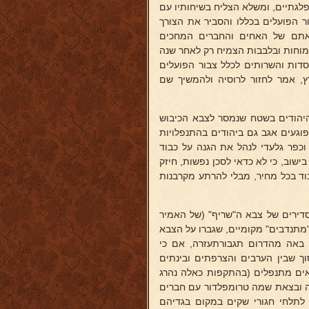
פלגתיים, ומשלא הצליח בשיחותיו עם
ור הפועלים בכללו והסביר את הצורך
לאתם של האחים והחברים המחכים
מוחות ובלבבות הצמיח רק לאחר שנה
ות והשרותים לכלל צבור הפועלים
ץ, אמר לחזור לרוסיה ולהמשיך שם
 היהודים בשטח שנמסר לצבא הכיבוש
געים אגב גם ביהודים בהתנפלויות
וכפר גלעדי לנהל את הגנה על כבוד
שוב, כי לא כדאי לסכן נפשות, חיזק
ד בכל מחיר, מבלי להרתע מקרבנות
 סדירים של צבא ה"שריף" (של האמיר
מתנדבים" מקומיים, שגברו על הצבא
ם באה מהדרום תגבורתעזרה, אם כי
ך שבין הערבים והצרפתים ובינתים
ואים מתנפלים (בהתקפות כאלה נהרג
ה ובצאת שמה טרומפלדור עם חברים
 לתלחי חגורי שקים במקום בגדיהם