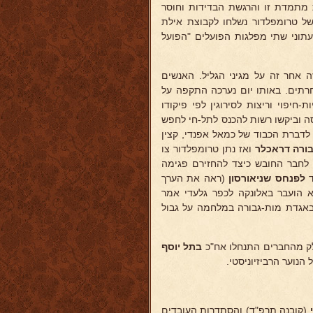
ת מתמדת זו והרגשת הבדידות וחוסר
 של טרומפלדור נשלחו לקבוצת אילת
עתוני שתי מפלגות הפועלים "הפועל
 אחר זה על מגיני הגליל. האנשים
חרתים. באותו יום נערכה התקפה על
חיפוי וריצות לסירוגין לפי פיקודו
ה וביקשו רשות להכנס לתל-חי לחפש
 לדברת הכבוד של כמאל אפנדי, קצין
ורה דראכלר
ואז נתן טרומפלדור צו
ת לחבר החובש כיצד להחזירם פגימה
ד
לפנחס שניאורסון
(ראה את הערך
א הועבר באלונקה לכפר גלעדי אמר
 באגדת מות-גבורה במלחמה על גבול
חלק מהחברים התנחלו אח"כ
בתל יוסף
הנוער הרביזיוניסטי.
(קובנה תרפ"ד) והסתדרות העובדים