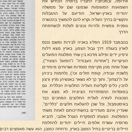
אירופה, ובמכתביו לחבריו ברוסיה הכחיש את
השמועות המוגזמות שנפוצו שם על ממשלה
יהודית בארץ-ישראל, הודיעם על ההגבלות
והקשיים בדרך העליה וקרא להם להמשיך בהכשרה
גופנית ונפשית ולהיות נכונים לעלות לכשתפתח
הדרך.
בנובמבר 1919 הפליג באניה לבירות ומשם נכנס
לארץ בעגלה דרך גבול הצפון. בארץ מצא דלות
ורפיון ידים ופילוג מדכא בין שתי מפלגות הפועלים
העיקריות ("אחדות העבודה" ו"הפועל הצעיר"),
שכל אחת מהן מקיימת מוסדות ושרותים מיוחדים
(לשכת עבודה, קופת חולים וכו'), נלחמות ביניהן
על ה"נצחון", ותוך כך לא נשאר באנשיהן מרץ ורצון
להכין כלים לקליטת העליה החלוצית הכללית. גם
במוסדות ההסתדרות הציונית לא מצא את
הנכונות לעזרה לעלית החלוצים המחכים כבר
באיסטמבול, וכל שכן להעלאת חלוצים "כלליים",
שעדיין אינם מוגדרים בהשתייכותם לאחת משתי
המפלגות. הצעתו למפקדת הגנרל אלנבי, להביא
מרוסיה עשרת אלפים חיילים יהודים להחלפת
חיילים בריטיים בחיל המצב בארץ, נדחתה כמובן. הוא עשה מאמצים רבים 