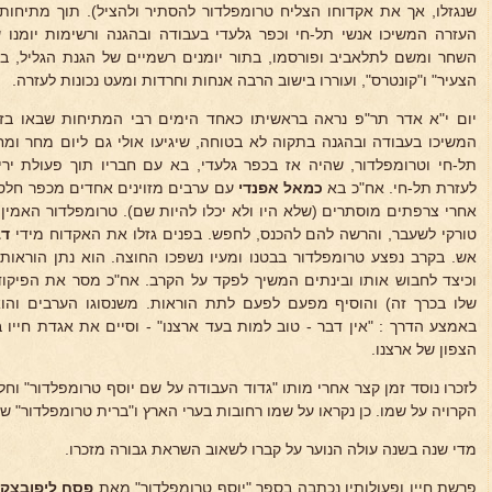
שנגזלו, אך את אקדוחו הצליח טרומפלדור להסתיר ולהציל). תוך מתיחו
העזרה המשיכו אנשי תל-חי וכפר גלעדי בעבודה ובהגנה ורשימות יומנו
השחר ומשם לתלאביב ופורסמו, בתור יומנים רשמיים של הגנת הגליל, ב
הצעיר" ו"קונטרס", ועוררו בישוב הרבה אנחות וחרדות ומעט נכונות לעזרה.
יום י"א אדר תר"פ נראה בראשיתו כאחד הימים רבי המתיחות שבאו בזה
המשיכו בעבודה ובהגנה בתקוה לא בטוחה, שיגיעו אולי גם ליום מחר ומ
תל-חי וטרומפלדור, שהיה אז בכפר גלעדי, בא עם חבריו תוך פעולת יריות-
לעזרת תל-חי. אח"כ בא
כמאל אפנדי
עם ערבים מזוינים אחדים מכפר חלס
אחרי צרפתים מוסתרים (שלא היו ולא יכלו להיות שם). טרומפלדור האמין
טורקי לשעבר, והרשה להם להכנס, לחפש. בפנים גזלו את האקדוח מידי
דב
אש. בקרב נפצע טרומפלדור בבטנו ומעיו נשפכו החוצה. הוא נתן הוראו
וכיצד לחבוש אותו ובינתים המשיך לפקד על הקרב. אח"כ מסר את הפיקו
שלו בכרך זה) והוסיף מפעם לפעם לתת הוראות. משנסוגו הערבים והו
באמצע הדרך : "אין דבר - טוב למות בעד ארצנו" - וסיים את אגדת חייו
הצפון של ארצנו.
לזכרו נוסד זמן קצר אחרי מותו "גדוד העבודה על שם יוסף טרומפלדור" ו
הקרויה על שמו. כן נקראו על שמו רחובות בערי הארץ ו"ברית טרומפלדור" של 
מדי שנה בשנה עולה הנוער על קברו לשאוב השראת גבורה מזכרו.
פרשת חייו ופעולותיו נכתבה בספר "יוסף טרומפלדור" מאת
פסח ליפובצקי