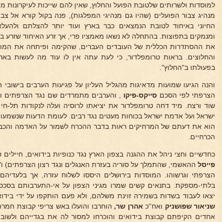
למוסדות ולשרותים שלטובת הפועל והחלוץ, שאין להם שייכות לעיקרונות מ
מנהיג צבור הפועלים (שהיו גם מנהיגי המפלגות), פנה בקול קורא אל צב
החיוני באיחוד לטובת הנמצאים כבר בארץ ועוד יותר להצלתם ולהע
ומנמקים בתפוצות. בהתחלה לא נשאו מאמציו פרי, אך זרע האיחוד שזרע ב
את ההסתדרות הכללית של העובדים העברים, שהקימה ופיתחה את המוסד
והחלוצים. בראות טרומפלדור, כי לעת עתה אין לו עוד מה לעשות באר
בפעולתו ב"החלוץ".
והנה הגיעו שמועות מדאיגות מהגליל העליון על פגיעות הערבים בישובי
הצרפתי לפי הסכם
סייקס-פיקו
, והערבים מתמרדים שם נגד הצרפתים ופו
שוד ורצח. מיד דחה טרומפלדור את יציאתו לרוסיה ועלה לנקודות תל-חי 
ישראל ועל אדמת ישראל בכוחות מעטים נגד רבים. לעומת הדעות שנשמעו בי
הוא את דעתם של המרחיקים ראות בדבר ההכרח לשמור על האדמה והכבו
הכרחיים.
כחדשיים וחצי ניהל את ההגנה בצפון הארץ נגד כנופיות בידואים, חיילים
פייסל
ההאשמי, שהתמלך על סוריה בעזרת האנגלים ונגד רצון הצרפתים) ו"
הצרפתי וגרשוהו. המוסדות בירושלים היססו לשלוח עזרה, אך בלעדיה
בלתי-מספקת. בתנאים קשים שמרו מגיני הצפון על אי-התערבותם בסכסו
יצאו לעבוד בשדות בשמירה זוינת משלהם, ולא פעם הותקפו על ידי ביד
שניאור שפושניק
ואח''כ
אהרן
שר,
הוחרבו והועלו באש צריפי קבוצת חמר
אחדים הקיפתם קבוצת בידואים והוכרחו למסור לה את בגדייהם ולשוב