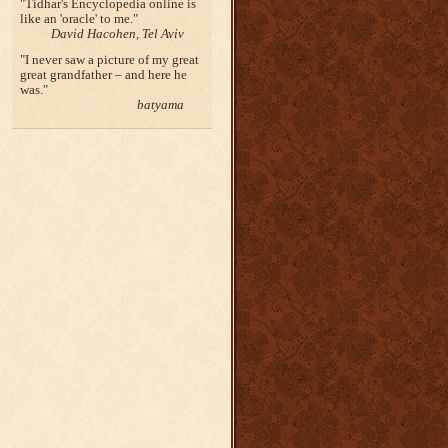
Tidhar's Encyclopedia online is
like an 'oracle' to me.
David Hacohen, Tel Aviv
I never saw a picture of my great
great grandfather – and here he
was.
batyama