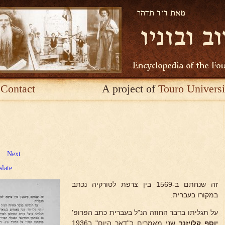
Contact
A project of
Touro Universi
Next
slate
זה שנחתם ב-1569 בין צרפת לטורקיה נכתב
במקורו בעברית.
על תגליתו בדבר החוזה הנ"ל בעברית כתב הפרופ'
יוסף קלויזנר
שני מאמרים ב"דאר היום" ב1936