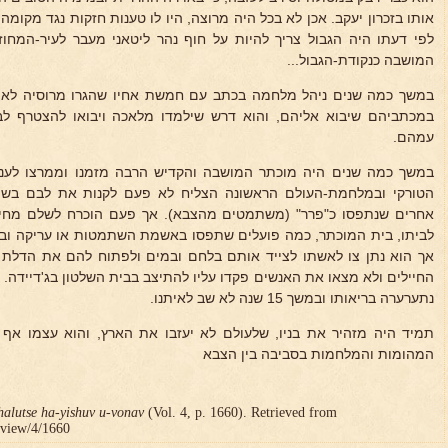
אותו בזכרון יעקב. אכן לא בכל היה מרוצה, היו לו טענות חזקות נגד מקומה
לפי דעתו היה הגבול צריך להיות על חוף נהר ליטאני מעבר לעיר-המחוז
המושבה כנקודת-הגבול...
במשך כמה שנים ניהל מלחמה בכתב עם חמשת אחיו שהגרו מרוסיה לאמ
במכתביהם שיבוא אליהם, והוא דרש שילמדו מלאכה ויבואו להצטרף לב
עמהם.
במשך כמה שנים היה מוכתר המושבה והקדיש הרבה מזמנו וממרצו לענינ
הטורקי ובמלחמת-העולם הראשונה הצליח לא פעם לקנות את לבם בשוחד
אחרים שנתפסו כ"פרר" (משתמטים מהצבא). אך פעם הוכרח לשלם מחיר 
לביתו, בית המוכתר, כמה פועלים שתפסו באשמת השתמטות או עריקה ובד
אך הוא נתן צו לאשתו לצייד אותם בלחם ובמים ולפתוח להם את הדלת 
החיילים ולא מצאו את האנשים פקדו עליו להתיצב בבית השלטון בג'דיידה. ש
נתערערה בריאותו ובמשך 15 שנה לא שב לאיתנו.
תמיד היה מזהיר את בניו, שלעולם לא יעזבו את הארץ, והוא עצמו אף 
המהומות והמלחמות בסביבה בין הצבא
halutse ha-yishuv u-vonav
(Vol. 4, p. 1660). Retrieved from
r/view/4/1660