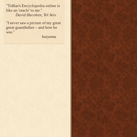
Tidhar's Encyclopedia online is
like an 'oracle' to me.
David Hacohen, Tel Aviv
I never saw a picture of my great
great grandfather – and here he
was.
batyama