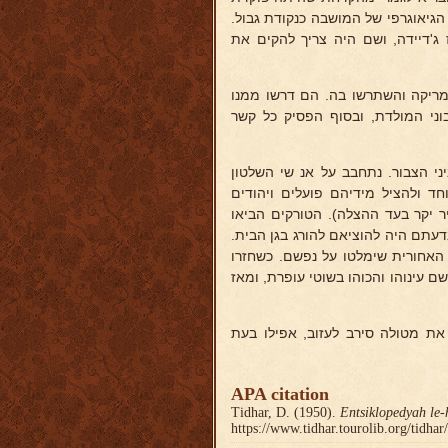
 הגיאוגרפי של המושבה כנקודת גבול.
 ג'דיידה, ושם היה צריך להקים את
ריקה והשתרשו בה. הם דרשו ממנו
וני המולדת, ובסוף הפסיק כל קשר
י הצבור. נתחבב על אנ שי השלטון
 ולהציל מידיהם פועלים ויהודים
יקר בעד ההצלה). הטורקים הביאו
עתם היה להוציאם להורג בגן הבית.
האחורית שימלטו על נפשם. כשחזרו
ם עינוהו והכוהו בשוטי עופרת, ומאז
את מטולה סירב לעזוב, אפילו בעת
APA citation
Tidhar, D. (1950).
Entsiklopedyah le-
https://www.tidhar.tourolib.org/tidha