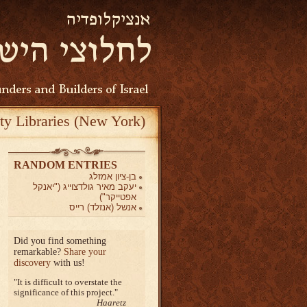
ty Libraries (New York)
RANDOM ENTRIES
בן-ציון אמזלג
יעקב מאיר גולדצוייג ("יאנקל
אפטייקר")
אנשל (אנזלד) רייס
Did you find something
remarkable?
Share your
discovery
with us!
It is difficult to overstate the
significance of this project.
Haaretz