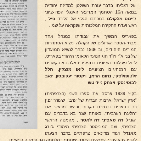
ועל תגליתו בדבר עזרת השולטן למדינה יהודית
במאה ה16 הסתמך המדינאי האנגלי הפרו-ציוני
ג'יימס מלקולם
במכתבו הגלוי אל הלורד
פיל
,
ראש ועדת החקירה המלכותית שנקראה על שמו.
בפאריס המשיך את עבודתו כמנהל אחד
מבתי-הספר הגדולים של הקהלה ונשיא הסתדרות
המורים היהודים, וב-1936 נבחר לנשיא המועדון
של בני א"י ויו"ר חוג הנוער הלאומי היהודי בפאריס.
לרגל פעילותו הציונית בתפקידיו אלה בא בקשרים
עם המנהיגים הציוניים
ליאו מוצקין, הלל
זלטופולסקי, נחום הרמן, ויקטור
יעקובסון, זאב
ז'בוטינסקי ויצחק ניידיטש
.
בקיץ 1939 פרסם את ספרו השני (בצרפתית)
"ארץ ישראל וארצות הברית של ערב", שעורר ענין
רב בפאריס ובמזרח הקרוב ובישר מראש את
"הליגה הערבית". באותה שנה בא בדברים עם
הגנרל
דה טאסיני
דה לאטר
, מהמטה הראשי
הצרפתי, ועם המיניסטר הצרפתי היהודי
ג'ורג
מאנדל
ועוד מדינאים צרפתיים בדבר הצעתו
להכין צבא עברי, שבשעת הצורך ישתתף במלחמה נגד גרמניה הנאצית.