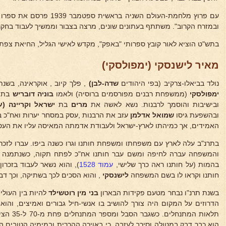
עם פרוץ מלחמת-העולם השניה ברא
ובמזרח הקרוב". משתתף בעתונים שונים, מרצה בצבור וממשיך לעבוד בחקר
בתש"ט הוציא לאור קובץ ספרותי "באפק", מקדש לאישי הגליל, החיאת צפת 
מאיר לישנסקי (ימפולסקי)
נולד בביאלו-צרקיב (בפי היהודים
שדה-לבן)
, פלך קיוב , אוקראינה, בשנת תרכ"ז (67
ימפולסקי
(ממשפחת רבנים מפורסמים ברוסיה) ולאמו
בוניה דובריש
בת
מ
ובישיבות והוסמך לרבנות. נשא לאשה את
מרים
בת
ישראל וקריינה (ע
ובהשפעת גיסו
שמואל אדלמן
עזב את הרבנות ,עסק במסחר יערות ואח"כ במ
האמידים, אך כמיהתו לארץ-ישראל ולעבודת אדמתה המאיסה עליו את העסק
בתרנ"ב עלה לארץ עם משפחתו ומשפחת חותנו וגרו כשנה ביפו. עברו לזכר
והמשפחה עברה לחיפה ומשם עבר חותנו אח"כ לפתח תקוה, כשנתמנה
בהמות (על חותנו ראה כרך שלישי,
עמוד 1528
), והוא נשאר לעבוד בזכרו
חותנו וקראו לו בשם המשפחה
לישנסקי
, והוא הסכים לכך בשתיקה, וכך דב
בשנת תרנ"ו נבחר מטעם פקידות הבארון
בני
מין רוטשילד
להיות בין העולי
הדרוזים על המקום היה צורך להושיב בו אנשי-חיל גבורים ואמיצים, והו
תלאות המתנ
הוא כבר דבק במטולה וסירב לעזבה, כי באוירה ההררית ובמימיה הטובים