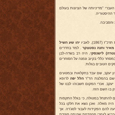
שית ספטמבר 1939 פרסם את ספרו העברי "מדיניותה של הציונות בעולם
 ההיסטוריה.
והסביבה.
18), לאביו
יהו
שע השיל
איר וחנה נסטצקר
. למד בחדרים
טרה) לישנסקי.
היה רב בשדה-לבן
סחר כללי בקיוב ונמנה על הסוחרים
ים הטובים בגלות.
ון יעקב, שם עבד בחקלאות ובמטעים
 שם בהמלצת הד"ר
הלל יפה
לרופא
ן יעקב. אכרי המקום חשבוהו לבנו של
ק בו השם הזה.
ם להתנחל במטולה, כי בגלל התקפות
א היה מאלה. ואכן נשא את חלקו בכל
חלים. כשגבר הסבל ומספר המתנחלים פחת מ-70 ל-35 הציעה להם הפקידות לעבור לסג'רה. אך
 הבריא לגמרי מהקדחת שהיתה פוקדת