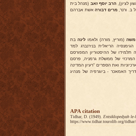
ן לציון),
הרב יוסף
זאב
(מנהל בית
ב. ורנר,
מרים דבורה
אשת אברהם
משה
(מוריץ, מורה) ולאמו
לינה
בת
 הגימנסיה הריאלית בנירנברג למד
יה תלמידו של ההיסטוריון המפורסם
ן המרכזי של ממשלת גרמניה, פרסם
כיוניות ואת הספרים "רעיון המדינה
לטון, בהתהוותו ובהתפתחותו" (גרמנית, 1927) ו"פרידריך האמאכר - ביוגרפיה של מנהיג
APA citation
Tidhar, D. (1949).
Entsiklopedyah le-
https://www.tidhar.tourolib.org/tidha