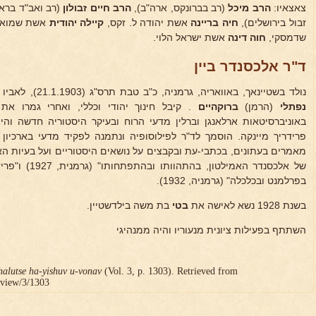
צאצאיו:
הרב מיכל
(רב בברונקס, ארה"ב),
הרב
חיים זבולון
(רב ואב"ד בראשו
זבול בירושלים),
חיה בריינה
אשת יהודה ל. זקס,
קיילה יהודית
אשת שמואל 
שדמסקי,
חוה דינה
אשת ישראל הלוי.
ד"ר אלכסנדר ביין
נולד בשטיינאך, באוואריה, גרמניה, כ"ב טבת תרס"ג (21.1.1903), לאביו
נפתלי
(הרמן)
ברוקהיים
. קיבל חינוך יהודי וכללי, ואחרי גמרו את
באוניברסיטאות ארלאנגן וברלין מדעי הרוח ובעיקר היסטוריה חדשה וה
פרידריך מיינקה. הוסמך לד"ר לפילוסופיה ונתמנה לפקיד מדעי בארכיו
מאמרים בעתונים, בכתבי-עת ובקבצים על נושאים היסטוריים ועל בעיות האר
של אלכסנדר האמי
בפרלמנט ובכלכלה" (גרמניה, 1932).
בשנת 1928 נשא לאישה את
בטי
בת משה בילדשטיין.
השתתף בפעילות ציונית מנעוריו והיה ממנהיגי
halutse ha-yishuv u-vonav
(Vol. 3, p. 1303). Retrieved from
r/view/3/1303