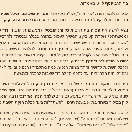
בת הרב
יוסף לייט
מאמדור.
למד בתלמוד-תורה "עץ חיים", אח"כ מפי אביו ומפי
יהושע צבי מיכל שפי
טהורות" ואח"כ קיבל תורה בנגלה ובנסתר מהרב
אברהם יצחק הכהן קוק
, 
נשא לאשה את
פסיה
בת הרב
מיכל ורניקובסקי
(ממשפחת הרב ר'
דוד פ
וממשתתפי ועקדת קטוביץ), המשיך לעסוק בתורה בנגלה ובנסתר ולהרביץ
"שערי חסד" ורחביה, ראש ישיבת מרכז הרב, נשיא בית מדרש גבוה לתלמ
ולומזה, מחבר ספרי הלכה ואגדה, מדריך תורני ורוחני לתלמידי הישיבה ה
ביתו מכל קצות העיר לקבל הדרכה בורך לימודו שקיבל מגאוני הדור הקודם
יהושע יהודה ליב דיסקין
מבריסק. רבים באים אל ביתו למסיבות שבת וחג לש
ולקבל השראת קדושה והתרוממות הנפש. כמה מתלמידיו הנם כיום גדולי-ת
ובחו"ל. היה חבר "בית ועד לחכמים" לבירור שאלות להלכה ולמעשה.
היה עוזרו ומקורבו התמידי של הרב
א. י. הכהן
קוק
בכל פעולותיו הצב
במסעות לחיזוק חדת במושבות (פעם בתרע"ד, בהשתתפות הרב
יוסף חיים.
שניה בתרפ"ג, ואז השתתף במסע גם הרב
שלמה הכהן אהרנסון
רבה הראשי
קוק בביקור מיוחד בת''א בשנת תרפ"ו להשתדלות בעד קבלת חוקת השבת כחו
פרסם מאמרים והגיונות בעתונות היומית, השבועית והחדשית בארץ, ואת ה
שאלות ותשובות "בית זבול" (שני חלקים), "הד החיים הישראליים'', "אגרת ק
"מכתב גלוי", "טובים מאורות", "אל עם ד'", "מי מרום" (על שמונה פרקים ל