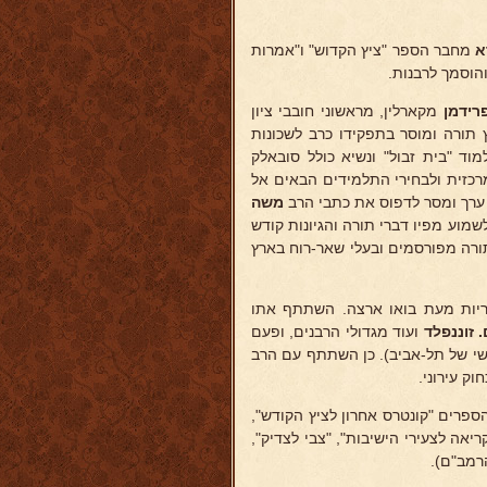
רא
מחבר הספר "ציץ הקדוש" ו"אמרות
והוסמך לרבנות.
רידמן
מקארלין, מראשוני חובבי ציון
 תורה ומוסר בתפקידו כרב לשכונות
וד "בית זבול" ונשיא כולל סובאלק
מרכזית ולבחירי התלמידים הבאים אל
. ערך ומסר לדפוס את כתבי הרב
משה
מוע מפיו דברי תורה והגיונות קודש
ורה מפורסמים ובעלי שאר-רוח בארץ
וריות מעת בואו ארצה. השתתף אתו
 זוננפלד
ועוד מגדולי הרבנים, ופעם
 של תל-אביב). כן השתתף עם הרב
ק עירוני.
ספרים "קונטרס אחרון לציץ הקודש",
ריאה לצעירי הישיבות", "צבי לצדיק",
הרמב"ם).