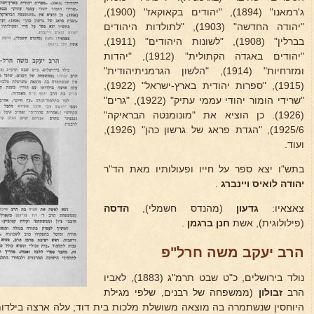
ג'רמאנו" (1894), "יהודים בקאוקאז" (1900),
"יהודה החדשה" (1903), "לתולדות היהודים
בברלין" (1908), "לשונות היהודים" (1911),
"יהודים באגדה הקתולית" (1912), "יהדות
ומזרחיות" (1914), "הלשון הגרמניתיהודית"
(1915), "ספרות יהודית בארץ-ישראל" (1922),
"שרידי הומור יהודי עממי עתיק" (1922), "גרים"
(1926). כן הוציא את "מונומנטה הבראיקה"
1925/6), "הגדת פראג של גרשון כהן" (1926),
ועוד.
בתש"ו יצא ספר על חייו ופעולותיו מאת הד"ר
יהודה לואיס ויינברג
.
צאצאיו:
גדעון
(מהנדס חשמלי),
הדסה
(פילולוגית), אשת
חנן ברגמן
.
הרב יעקב משה חרל"פ
נולד בירושלים, כ"ט שבט תרמ"ג (1883), לאביו
הרב
זבולון
(ממשפחה של רבנים, שלפי מגילת
היוחסין שנשתמרה בה מוצאה משושלת מלכות בית דוד; עלה ארצה בילדותו