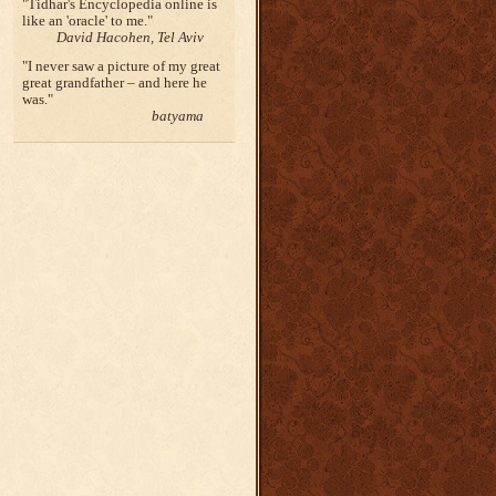
Tidhar's Encyclopedia online is
like an 'oracle' to me.
David Hacohen, Tel Aviv
I never saw a picture of my great
great grandfather – and here he
was.
batyama