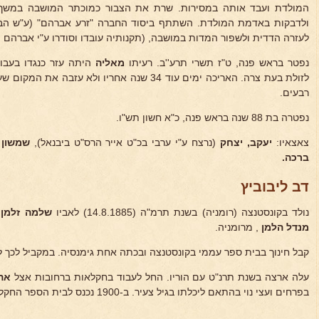
המולדת ועבד אותה במסירות. שרת את הצבור כמוכתר המושבה במשך כ
ולדבקות באדמת המולדת. השתתף ביסוד החברה "זרע אברהם" (ע"ש הברו
לעזרה הדדית ולשפור המדות במושבה, (תקנותיה עובדו וסודרו ע"י אברהם ה
נפטר בראש פנה, ט"ז תשרי תרע''ב. רעיתו
מאליה
היתה עזר כנגדו בעבו
לזולת בעת צרה. האריכה ימים עוד 34 שנה אחריו ולא ע
רבעים.
נפטרה בת 88 שנה בראש פנה, כ"א חשון תש"ו.
צאצאיו:
יעקב, יצחק
(נרצח ע"י ערבי בכ"ט אייר הרס"ט ביבנאל),
שמשון
ברכה.
דב ליבוביץ
נולד בקונסטנצה (רומניה) בשנת תרמ"ה (14.8.1885) לאביו
שלמה זלמן
מנדל הלמן
, מרומניה.
קבל חינוך בבית ספר עממי בקונסטנצה ובכתה אחת גימנסיה. במקביל לכך 
עלה ארצה בשנת תרנ"ט עם הוריו. החל לעבוד בחקלאות ברחובות אצל
אהר
בפרחים ועצי נוי בהתאם ליכלתו בגיל צעיר. ב-1900 נכנס לבית הספר החקלאי במקוה ישראל בימי הנהלת