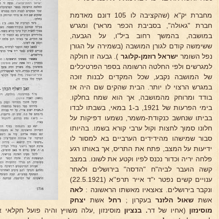
מחברת יק"א (שהקציבה לו 105 דונם מאדמת
חברת "גאולה", בסביבת הכפר מראר) ומגרש
במושבה, בהמשך רחוב ביל"ו, על הגבעה,
ששימשה קודם לגורן המושבה (בשמירה על הגורן
נפל השומר
ישראל רוזמן-קלוגר
). גבעה זו חולקה
למגרשים ולפי החלטה הרשומה בספר הפרטיכלים
של המושבה נקבע, שכל המקדים לבנות זוכה
במגרש הרצוי לו יותר. הבית שהקים שם היה אז
בודד ומרוחק מהמושבה, אך הוא שמח בחלקו.
בימי הפרעות של 1921, ב-1 במאי, בשבתו לבדו
בביתו שנחשב כנקודת-משמר, נשמעו דפיקות על
חלונו סמוך לחצות וקול ערבי קורא בשמו. בהיותו
סבור שמישהו מהידידים הערביים בא למסור לו
ידיעות על המצב, פתח את התריס, אך באותו רגע
פלחה יריה וכדור נכנס לפיו וקטע את לשונו. במצב
קשה הועבר לביה"ח "הדסה" בירושלים ולאחר
ענויים קשים נפטר י"ד אייר תרפ''א (22.5.1921)
ונקבר בירושלים. צאצאיו מאשתו הראשונה :
לאה
אשת
שאול הלזנר
בעקרון ;
רחל
אשת
יצחק
מוסינזון
(אחיו של דר
. בנציון
מוסינזון ,עלה משויץ והיה פועל חקלאי אצ