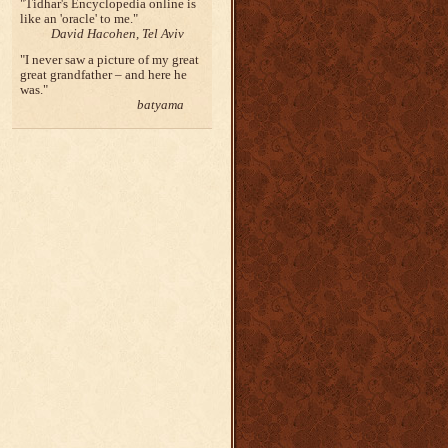
Tidhar's Encyclopedia online is
like an 'oracle' to me.
David Hacohen, Tel Aviv
I never saw a picture of my great
great grandfather – and here he
was.
batyama