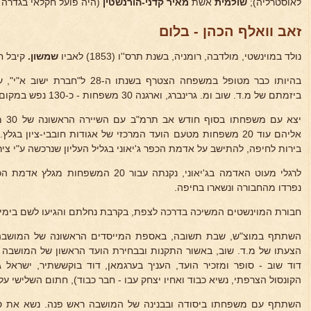
לאוסטרליה);
שולמית
אשת
מאיר
קדני-הורנשטין
(היה פועל חקלאי בגדרה -
זאב וואלף הכהן - בלום
נולד במוינשטי, מולדבה, רומניה, בשנת תרס''ו (1853) לאביו
שמשון.
קיבל ח
בהיותו כבר מטופל במשפחה הצטרף בשנת
ביזמתם של מ.ד. שוב ומ. גרינברג, וארגנה 30 משפחות - כ-130 נפש במקום, להתנחל על הקרקע כאכרים בא"י.
יצא 
אליהם עוד 20 משפחות מטעם הועד המרכזי של אגודות חובבי-ציון בג
בירות לחיפה, להתישב על אדמת הכפר ג'יאוני בגליל העליון שנרכשה ע"י ציר
לרגלי מעוט האדמה בג'יאוני, נקנתה עבור 20 
נפרדו מהחבורה ונשארו בחיפה.
חבורת המוינשטים המשיכה בדרכה לצפת, בקרבת נחלתם והגיעו לשם בימים
השתתף במוצ"ש, שבת תשובה, באספת המייסדים הראשונה של המושבה
הצעתו של מ.ד. שוב, באשור התקנות ובבחירת הועד הראשון של המושבה (
דוד שוב - סופר ומזכיר הועד, העניך בערגמאן, דוד בוקששתיר, ישראל גו
הקונסול הצרפתי, נשיא כבוד ואחיו יצחק עבו - חבר כבוד), חתום השלישי על
השתתף עם משפחתו ביסודה ובבנינה של המושבה ראש פנה. נשא את ס