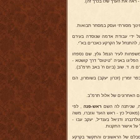
 ראה את הערך שלו בכרך זה).
ינוך מסורתי ועסק במסחר תבואות.
ו ה-28 ל"חברת ישוב א"י", על ידי עבודת אדמה שנוסדה בעירם
עם משפחתו בסוף חודש אב תרמ"ב עם השיירה הראשונה של 30 משפחות לעיר הנמל גלץ, שם נספחו
לץ. הפליגו באניה "טיטוס" דרך קושטא -
ם מ. ד. שוב (ביום ח' באב תרמ"ב).
המשפחות מגלץ אדמת הכפר זמרין (זכרון יעקב) בשומרון, הם
 האחרונים של אלול תרמ"ב.
, שניתנה לה השם
ראש-פנה
, לפי
מאטיל כץ - ראש הועד וגזברו, משה
לדנברג ודניאל בענדיל, יעקב עבו -
 על אישור התקנות.
בלם של הראשונים והתקשר בקרקע