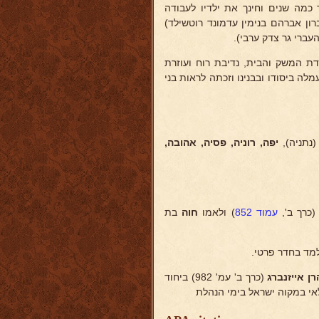
מה שנים וחינך את ילדיו לעבודה
ן אברהם בנימין עדמונד רוטשילד)
עברי גר צדק ערבי).
דת המשק והבית, נדיבת רוח ועוזרת
זבה את המקום שעמלה ביסודו ובבנינו וזכתה לראות בני
(נתניה),
יפה, רוניה, פסיה,
אהובה,
(כרך ב',
עמוד 852
) ולאמו
חוה
בת
למד בחדר פרטי.
ן אייזנברג
(כרך ב' עמ' 982) ביחוד