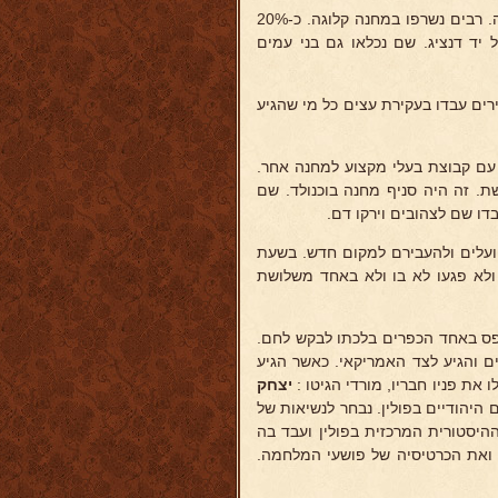
כאשר התקרבו הצבאות הסוביטים התוקפים החל חיסול המחנות באסטוניה. רבים נשרפו במחנה קלוגה. כ-20%
יד דנציג. שם נכלאו גם בני עמים
רים עבדו בעקירת עצים כל מי שהגיע
 עם קבוצת בעלי מקצוע למחנה אחר.
ותחמושת. זה היה סניף מחנה בוכנולד. שם
דו שם לצהובים וירקו דם.
ועלים ולהעבירם למקום חדש. בשעת
ולא פגעו לא בו ולא באחד משלושת
פס באחד הכפרים בלכתו לבקש לחם.
ים והגיע לצד האמריקאי. כאשר הגיע
את פניו חבריו, מורדי הגיטו :
יצחק
היהודיים בפולין. נבחר לנשיאות של
 ההיסטורית המרכזית בפולין ועבד בה
את הכרטיסיה של פושעי המלחמה.