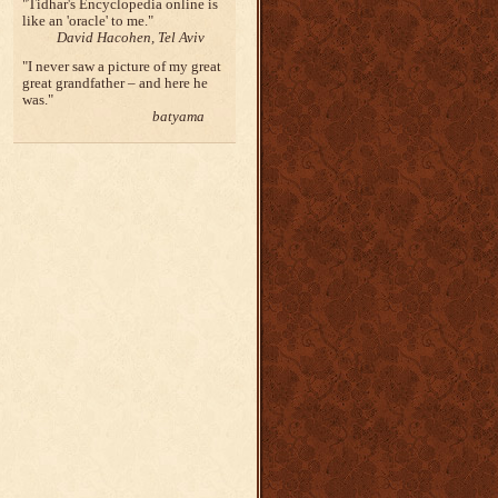
Tidhar's Encyclopedia online is
like an 'oracle' to me.
David Hacohen, Tel Aviv
I never saw a picture of my great
great grandfather – and here he
was.
batyama