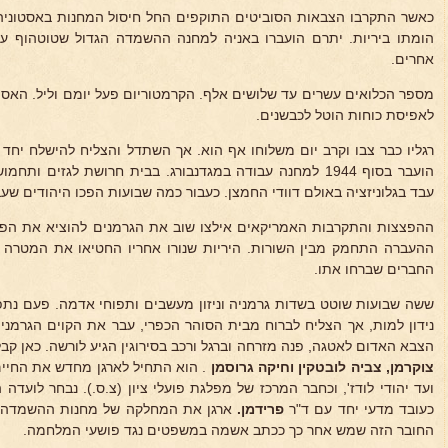
הומתו ביריות. יתרם הועברו באניה למחנה ההשמדה הגדול שטוטהוף על 
אחרים.
מספר הכלואים עשרים עד שלושים אלף. הקרמטוריום פעל יומם וליל. האסי
לאפיסת כוחות הוטל לכבשנים.
רגליו כבר צבו וקרב יום משלוחו אף הוא. אך השתדל והצליח להישלח יחד
הועבר בסוף 1944 למחנה עבודה במגדנבורג. בבית חרושת לגזים 
עבד בגלוניזציה באולם דוודי החמצן. כעבור כמה שבועות הפכו היהודים שעב
ההפצצות והתקרבות האמריקאים אילצו שוב את הגרמנים להוציא את הפ
ההעברה התחמק מבין השורות. היריות שנורו אחריו החטיאו את המטרה 
החברים שברחו אתו.
ששה שבועות שוטט בשדות גרמניה וניזון מעשבים ותפוחי אדמה. פעם נת
נידון למות, אך הצליח לברוח מבית הסוהר הכפרי, עבר את הקוים הגרמני
הצבא האדום לאטגה, פנה מזרחה וברגל ורכב בסירוגין הגיע לורשה. כאן קבלו 
צוקרמן, צביה לובטקין וחיקה
גרוסמן
. הוא התחיל לארגן מחדש את החיים 
ועד יהודי לודז', וכחבר המרכז של מפלגת פועלי ציון (צ.ס.). נבחר לועדה
כעובד מדעי יחד עם ד"ר
פרידמן.
ארגן את המחלקה של מחנות ההשמדה ו
החובר הזה שמש אחר כך ככתב אשמה במשפטים נגד פושעי המלחמה.