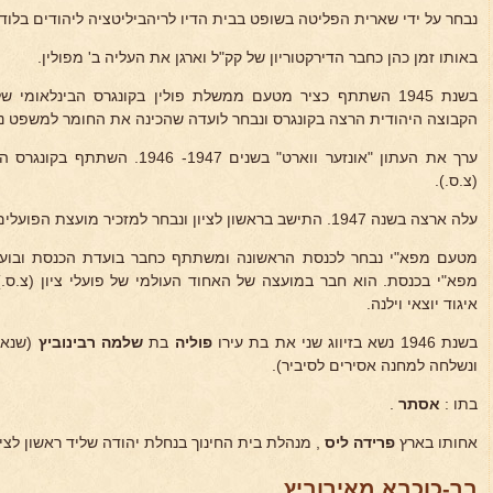
נבחר על ידי שארית הפליטה בשופט בבית הדיו לריהביליטציה ליהודים בלודז
באותו זמן כהן כחבר הדירקטוריון של קק"ל וארגן את העליה ב' מפולין.
בשנת 1945 השתתף כציר מטעם ממשלת פולין בקונגרס הבינלאומי
הקבוצה היהודית הרצה בקונגרס ונבחר לועדה שהכינה את החומר למשפט ני
ערך את העתון "אונזער ווארט" בשנים 7
(צ.ס.).
עלה ארצה בשנה 1947. התישב בראשון לציון ונבחר למזכיר מועצת הפועלים שם.
מטעם מפא"י נבחר לכנסת הראשונה ומשתתף כחבר בועדת הכנסת ובוע
מפא"י בכנסת. הוא חבר במועצה של האחוד העולמי של פועלי ציון (צ.ס.
איגוד יוצאי וילנה.
בשנת 1946 נשא בזיווג שני את בת עירו
פוליה
בת
שלמה רבינוביץ
(שנאסר
ונשלחה למחנה אסירים לסיביר).
בתו :
אסתר
.
אחותו בארץ
פרידה ליס
, מנהלת בית החינוך בנחלת יהודה שליד ראשון לציו
בר-כוכבא מאירוביץ