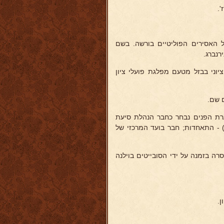
'.
 של האסירים הפוליטיים בורשה. בשם
רנברג.
194- 1946. השתתף בקונגרס הציוני בבזל מטעם מפלגת פועלי ציון
רת הפנים נבחר כחבר הנהלת סיעת
) - התאחדות; חבר בועד המרכזי של
ה בזמנה על ידי הסובייטים בוילנה
ן.