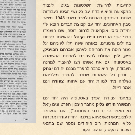
להיענות לדרישת השלטונות בגיטו לעבוד
במקצועה והיא עובדת עם כל נשי הגיטו בעבודות
שונות. השתתף בהבנות למרד כשנת 1943. נשאר
מבין האחרונים. יחד עם קבוצת חברים הוצא ע"י
יחידת ס.ס. אוקראנית לרחוב רוסה, שם הועמדו
בפני שרי הטבחים
ווייס וקיטל
והואשמו ביריות
בחיילים גרמניים. באותה שעה תלו לעיניהם על
מנזר רוסה את חבריהם לארגון
אברהם חבויניק,
ביק, לוין.
הוחלט להעבירם למחנות ההשמדה
באסטוניה. גם את אשתו רצו להעביר למחנה
העבודה, אך היא סרבה להפרד מבנם יחידם
יצחק
, וכדין כל האמהות שסרבו להפרד מילדיהם
נשלחה מיד למוות יחד עם אחותו
צפורה
ועם
אמה רייזל.
במחנה עבודת הפרך באסטוניה היה יחד עם
המשורר
הירש גליק
מחבר הימנון הפרטיזנים ("אל
נא תאמר כי זו דרכי האחרונה"), ועם המלומד
קלמנוביטש ראש איווא בוילנה. יחדיו עודדו את רוח
כלואי המחנות. רוב היהודים נספה שם בתנאי
העבודה הקשה, הרעב והקור.