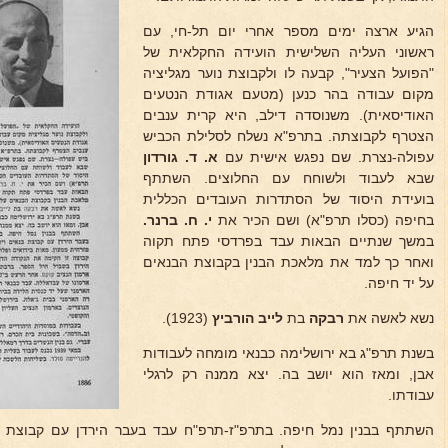
הגיע ארצה ימים מספר אחרי יום תל-חי, עם
ראשוני העליה השלישית הועידה החקלאית של
"הפועל הצעיר", קבעה לו ולקבוצת נוער מגליציה
מקום עבודה בהר כנען (מטעם אגודת הנטעים
האודיסאית). משנוסדה דילב, היא קרית ענבים
הצטרף לקבוצתה. בתרפ"א נשלח לסלילת הכביש
עפולה-נצרת. שם נפגש אישית עם
א. ד. גורדון
שבא לעבוד ולשוחח עם החלוצים. השתתף
בועידת היסוד של הסתדרות העובדים הכללית
בחיפה (כסלו תרפ"א) ושם הכיר את
י. ח. ברנר.
במשך שנתיים הבאות עבד בפרדסי פתח תקוה
ואחר כך למד את מלאכת הבנין בקבוצת הבנאים
על יד חיפה.
נשא לאשה את
רבקה
בת
לייב הורביץ
(1923).
בשנת תרפ"ג בא ירושלימה כבנאי מומחה לעבודות
אבן, ומאז הוא יושב בה. יצא ממנה רק לרגלי
עבודתו.
השתתף בבנין נמל חיפה. בתרפ"ז-תרפ"ח עבד בעבר הירדן עם קבוצת בנא