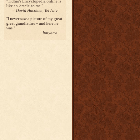
Tidhar's Encyclopedia online is
like an 'oracle' to me.
David Hacohen, Tel Aviv
I never saw a picture of my great
great grandfather – and here he
was.
batyama