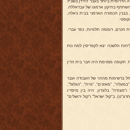
ה הדרומית ביותר בעבר הירדן בשביל
אחר הרעש ב-1927 השתתף בתיקון ארמונו של עבדאללה.
 בבנין הכמורה הארמני בבית ג'אלה,
קופטי.
ת הכרם, רוממה תלפיות, כפר עברי.
יחות הלשכה יצא לקפריסין למח נות
ת. תקופה מסוימת היה חבר בית הדין
חל ברשימות מההוי של העבודה ועבר
מעלה", "מאזנים", "גזית", "הגלגל",
ו"מצודה" בלונדון. היה בין מיסדיו
צ"ט). ב"קול ישראל" ו"קול ירושלים"