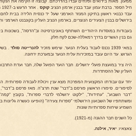
ממעון. מאות בידואים ופלחים עבדו בהדרכתם. קבוצה זו הקימה את הנקוד
חיל הספר. ברבת עמון עבד בבנין ארמון הנציב
קוקס
. 
עבד כבנאי ראשון בתיקון המנזר הארמני שעל יד כנסית הלידה בבית לחם,
בירושלים בבנין הצעירים הנוצרים, בארמון הנציב העליון בקונבנט הארמני וה
בעבודות במוסדות היהודיים השתתף באוניברסיטה וב"הדסה", בשכונות בי
גם בנין הגשרים בדרך רמאללה-שכם לקח חלק.
במאי 1939 נכנס לעבוד בעלית הנוער. שימש מזכיר
להנרייטה סולד
. בשל
הגרוש. עד היום עובד במזכירות עלית הנוער ובמערכת ירחונה.
היה ציר במועצת פועלי ירושלים. חבר הועד הפועל שלה, חבר ועדת התרבו
העליון של ההסתדרות.
יחד עם עבודתו המקצועית המפרכת מצא ענין ויכולת לעבודה ספרותית. ה
לסיפורים. סיפורו הראשון פורסם ב"דבר" שנת תרצ"ה. מאז פרסם ב"דבר", "ב
"דבר השבוע", "עתידות", "ילקוט ירושלמי לדברי ספרות", בקובץ "קמה" 
ומשתתפיו של השבועון הירושלמי "ספרות צעירה" (הופיעו כעשרה גליונות בתר
השמיע שיחות ספרותיות שונות.
כל השנים חבר ההגנה (מ-1921).
צאצאיו:
יאיר, אילנה.