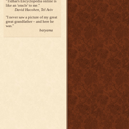
Tidhar's Encyclopedia online is
like an 'oracle' to me.
David Hacohen, Tel Aviv
I never saw a picture of my great
great grandfather – and here he
was.
batyama