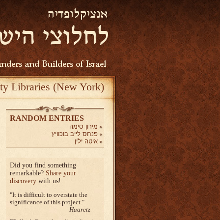
ty Libraries (New York)
RANDOM ENTRIES
מירון סימה
פנחס לייב בוכוויץ
איטה ילין
Did you find something
remarkable?
Share your
discovery
with us!
It is difficult to overstate the
significance of this project.
Haaretz