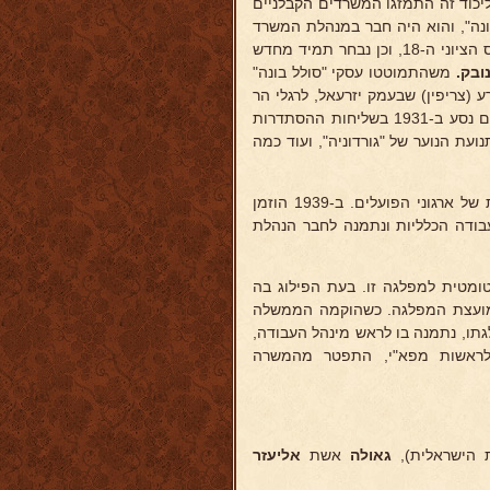
כוד זה התמזגו המשרדים הקבלניים
ונה", והוא היה חבר במנהלת המשרד
וניהל למעשה את סניף יפו ותל-אביב. נבחר מטעם "הפועל הצעיר" לקונגרס הציוני ה-18, וכן נבחר תמיד מחדש
ובק.
משהתמוטטו עסקי "סולל בונה"
צת מזרע (צריפין) שבעמק יזרעאל, לרגלי הר
נצרת, ובשנות 1928/37 היה חבר המשק בקבוצת "השרון" ברמת דוד. משם נסע ב-1931 בשליחות ההסתדרות
נועת הנוער של "גורדוניה", ועוד כמה
ב-1937 חזר לעבודה צבורית בתל-אביב כמנהל לשכת העבודה המשותפת של ארגוני הפועלים. ב-1939 הוזמן
ודה הכלליות ונתמנה לחבר הנהלת
ומטית למפלגה זו. בעת הפילוג בה
למועצת המפלגה. כשהוקמה הממשלה
תו, נתמנה בו לראש מינהל העבודה,
לראשות מפא"י, התפטר מהמשרה
 הישראלית),
גאולה
אשת
אליעזר