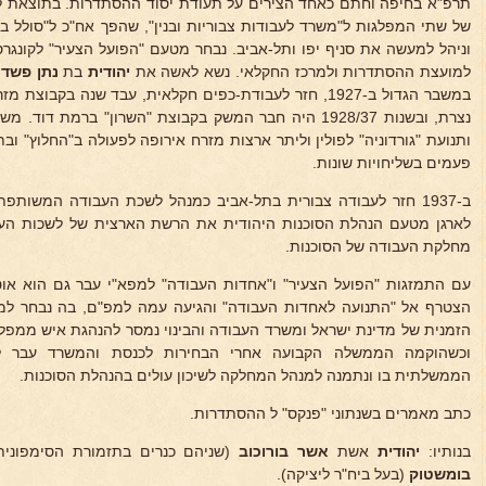
תרפ"א בחיפה וחתם כאחד הצירים על תעודת יסוד ההסתדרות. בתוצאת לי
של שתי המפלגות ל"משרד לעבודות צבוריות ובנין", שהפך אח"כ ל"סולל ב
למועצת ההסתדרות ולמרכז החקלאי. נשא לאשה את
יהודית
בת
נתן פשדנ
במשבר הגדול ב-1927, חזר לעבודת-כפים חקלאית, עבד שנה בקבו
ותנועת "גורדוניה" לפולין וליתר ארצות מזרח אירופה לפעולה ב"החלוץ" ובת
פעמים בשליחויות שונות.
לארגן מטעם הנהלת הסוכנות היהודית את הרשת הארצית של לשכות העב
מחלקת העבודה של הסוכנות.
עם התמזגות "הפועל הצעיר" ו"אחדות העבודה" למפא"י עבר גם הוא אוט
הצטרף אל "התנועה לאחדות העבודה" והגיעה עמה למפ"ם, בה נבחר 
הזמנית של מדינת ישראל ומשרד העבודה והבינוי נמסר להנהגת איש ממפלג
וכשהוקמה הממשלה הקבועה אחרי הבחירות לכנסת והמשרד עבר 
הממשלתית בו ונתמנה למנהל המחלקה לשיכון עולים בהנהלת הסוכנות.
כתב מאמרים בשנתוני "פנקס" ל ההסתדרות.
בנותיו:
יהודית
אשת
אשר בורוכוב
(שניהם כנרים בתזמורת הסימפונית
בומשטוק
(בעל ביח"ר ליציקה).