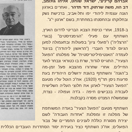
אברהם קריניצי,
ישראל שוחט, אליהו גולומב,
דב הוז, משה שרתוק,
דוד תדהר
, ואחרים בארגון
הגנה עצמית ליהודי יפו ותל-אביב, ברכישת נשק
ובחלוקתו ובהחסנתו במחתרת, בשם "ארגון י"ג".
ב-1918, אחרי כניסת הצבא הבריטי לדרום הארץ,
השתתף עם פעילי "הגימנזיסטים" (בוגרי
"הרצליה") ו"פועלי ציון" בפעולות ובתעמולה למען
הגיוס לגדוד העברי ("הראשון ליהודה") בניגוד
לעמדה "האנטימיליטריסטית" של מפלגתו "הפועל
הצעיר", התגייס לגדוד, שרת בו כטוראי ונבחר לועד
החיילים. אחרי שחרורו מהצבא פעל זמן-מה
ב"הגנה" והשתתף בהגנת ירושלים היהודית בעת
פרעות ניסן תר"ף (1920). אח"כ הוטל עליו מטעם
"הפועל הצעיר" לארגן את חלוצי העליה השלישית
לעבודה בכבישים חיפה - ג'דה ועפולה - נצרת,
שממשלת המנדט מסרה בקבלנות.
השתתף מטעם "הפועל הצעיר" בועדה המשותפת
של מפלגה זו ומפלגת "אחדות העבודה" לשם
יצירת מסגרת כוללת לענינים החמריים של צבור
הפועלים; אח"כ השתתף כציר בועידת יסוד הסתדרות העובדים הכללית - 