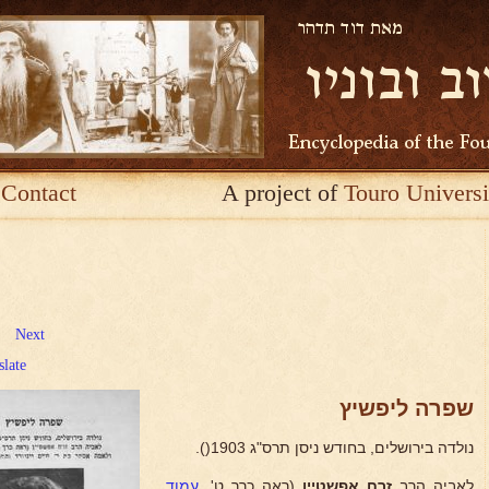
Contact
A project of
Touro Universi
Next
slate
שפרה ליפשיץ
נולדה בירושלים, בחודש ניסן תרס"ג 1903().
לאביה הרב
זרח אפשטיין
(ראה כרך ט',
עמוד