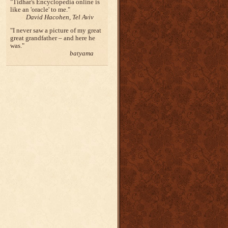
Tidhar's Encyclopedia online is
like an 'oracle' to me.
David Hacohen, Tel Aviv
I never saw a picture of my great
great grandfather – and here he
was.
batyama