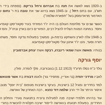
ב-1920 נשא לאשה את
חנה
בת
אברהם ורחל בריקס.
(נספתה בידי הצ
תש"ב, עם בתם
רחל
), וב-1945 נשא בזיווג שני את
טובה
בת ר'
נחום
שו
האדמור מראדומסק בעל "תפארת-שלמה").
כעשר שנים עד מלחמת העולם בו היה יו"ר המזרחי בעיר סקאז'יסקו קאמיע
וחסד. במחנה המוות הצליח להציל רבים, הפזורים כיום בארץ ובחו''ל, והס קור
ב-1948 עלה לארץ והשתקע ברמת-גן. ממשיך בפעולות צדקה וחסד, משת
תורה וסעד, והנו יו"ר ארגון עולי סקאז'יסקו קאמיענא.
בנותיו:
מאשה
אשת
שמאי רינברג, רבקה
אשת
יצחק אברמוביץ
.
יוסף גורקה
נולד כ''ח כסלו תרע"ד (1.12.1913) בגובורובה, פלך לומז'ה, פולין.
לאביו
מרדכי יהודה
(בר-אוריין, מחסידי גור) ולאמו
דבורה
בת
אשר פוטאש
איסור והיתר על-ידי הרב
שלמה דוד כהנא
, רבה האחרון של ווארשה.
עוד בהיותו תלמיד-ישיבה פנה לפעילות ציונית בתנועות צעירי והחלוץ ה
החרדים, בפעולת תנועתו בווארשה לייסוד ישיבה חקלאית להכשרת בחורי יש