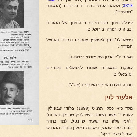
3318
) ולאמה אסתר בת ר' חיים וינוורד (המכונה
"מתמיד").
קיבלה חינוך מסורתי בבתי החינוך של המזרחי
ובביה"ס "עזרה" בירושלים.
נישאה לר'
יוסף ליפשיץ.
עסקנית במזרחי והפועל
המזרחי.
סגנית יו"ר ארגון נשי מזרחי ברמת-גן.
עוסקת במגביות שונות למפעלים ציבוריים
וסוציאליים.
חברה בועדת אימוץ הצנחנים (צה"ל).
אלעזר לוין
נולד כ"א כסלו תרנ"ט (1898) בלודז שבפולין.
לאביו ר'
משה
(שוחט בשידלביץ שבפלך ראדום)
ולאמו
גלה
בת
ישעיה שיינטל.
למד בחדר
ובבית-ספר עממי, בישיבת דיסקין ובבית המדרש
הגדול בשם "קרף".