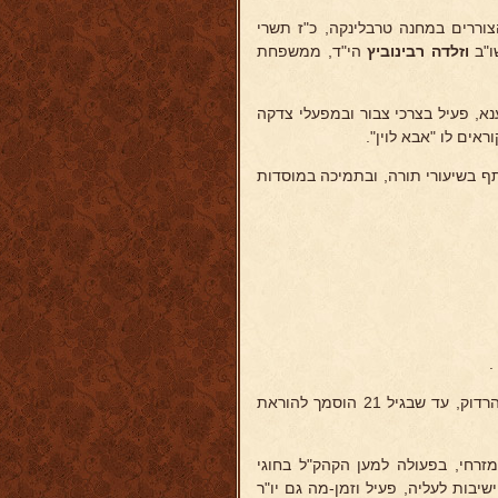
וררים במחנה טרבלינקה, כ"ז תשרי
"ב
וזלדה רבינוביץ
הי"ד, ממשפחת
נא, פעיל בצרכי צבור ובמפעלי צדקה
אים לו "אבא לוין".
תף בשיעורי תורה, ובתמיכה במוסדות
.
למד בחדרים ומגיל 12 בישיבות, בעיקר בישיבות מטפוס "בית יוסף" מנובהרדוק, עד שבגיל 21 הוסמך להוראת
מזרחי, בפעולה למען הקהק"ל בחוגי
יבות לעליה, פעיל וזמן-מה גם יו"ר