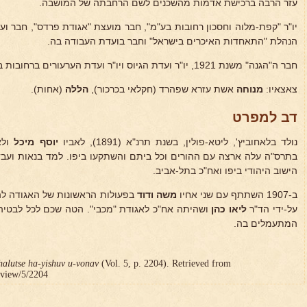
עזר הרבה ברכישת אדמות מהשכנים לשם הרחבתה של המושבה.
יו"ר "קפת-מלוה וחסכון רחובות בע"מ", חבר מועצת "אגודת פרדס", חבר 
הנהלת "התאחדות האיכרים בישראל" וחבר בועדת העבודה בה.
חבר ה"הגנה" משנת 1921, יו"ר ועדת הגיוס ויו"ר ועדת הערעורים ברחובות במלחמת השחרור.
צאצאיו:
מנוחה
אשת עזרא שפהרד (חקלאי בכרכור),
הללה
(אחות).
דב למפרט
נולד בלאחוביץ', ליטא-פולין, בשנת תרנ"א (1891), לאביו
יוסף מיכל
ולא
בתרס"ה עלה ארצה עם ההורים וכל ביתם והשתקעו ביפו. למד בנאות וע
הישוב היהודי ביפו ואח"כ בתל-אביב.
ב-1907 השתתף עם שני אחיו
משה ודוד
בפעולות הראשונות של האגודה להת
על-ידי הד"ר
ליאו כהן
ושהיתה אח"כ לאגודת "מכבי". הטה שכם לכל לבטיה ו
המתעמלים בה.
halutse ha-yishuv u-vonav
(Vol. 5, p. 2204). Retrieved from
r/view/5/2204