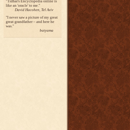
Tidhar's Encyclopedia online is
like an 'oracle' to me.
David Hacohen, Tel Aviv
I never saw a picture of my great
great grandfather – and here he
was.
batyama