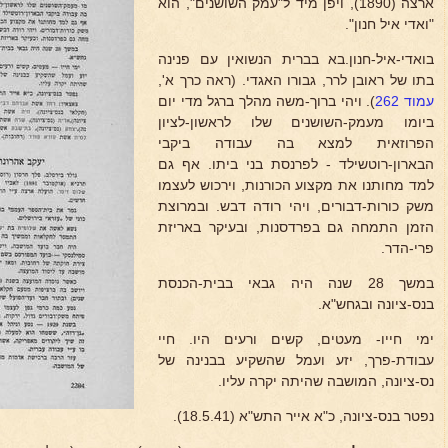
ארצה (1890), ויפן מיד ל"עמק השושנים", הוא
"ואדי איל חנון".
בואדי-איל-חנון.בא בברית הנשואין עם פנינה
בתו של ראובן לרר, גבורו האגדי. (ראה כרך א',
עמוד 262
). ויהי ברוך-משה מהלך ברגל מדי יום
ביומו מעמק-השושנים שלו לראשון-לציון
הפרוזאית למצא בה עבודה ביקבי
הבארון-רוטשילד - לפרנסת בני ביתו. אף גם
למד מחותנו את מקצוע הכורנות, וירכוש לעצמו
משק כורות-דבורים, ויהי רודה דבש. ובמרוצת
הזמן התמחה גם בפרדסנות, ובעיקר באריזת
פרי-הדר.
במשך 28 שנה היה גבאי בבית-הכנסת
בנס-ציונה ובגחש"א.
ימי חייו- מעטים, קשים ורעים היו. חיי
עבודת-פרך, יזע ועמל שהשקיע בבנינה של
נס-ציונה, המושבה שהיתה יקרה עליו.
נפטר בנס-ציונה, כ"א אייר התש"א (18.5.41).