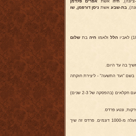
יונה),
חיה
אשת
אפרים פלדמן
נה),
בת-שבע
אשת
ניסן דורפמן, שו
הלל
ולאמו
חיה
בת
שלום
ך בה עד היום.
 בשם "ועד התשעה" - ליצירת חוקתה
כאשר נוסדה המועצה בשנת 1923, נבחר לחבר בה, ויושב בה ברציפות מטעם חקלאים (בהפסקה של 2-3 שנים)
בשנת 1929 - נטע וניהל את המשק הידוע בשם "גן-רוה", ששטחו הוא למעלה מ-1000 דונמים. פרדס זה שיך