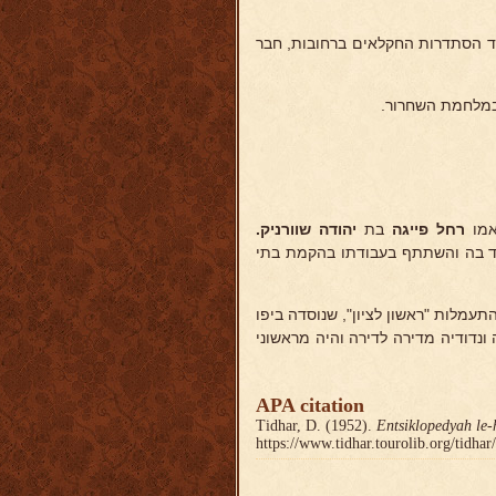
ועד הסתדרות החקלאים ברחובות, חבר
מו
רחל פייגה
בת
יהודה שוורניק.
בד בה והשתתף בעבודתו בהקמת בתי
עמלות "ראשון לציון", שנוסדה ביפו
נדודיה מדירה לדירה והיה מראשוני
APA citation
Tidhar, D. (1952).
Entsiklopedyah le-
https://www.tidhar.tourolib.org/tidha