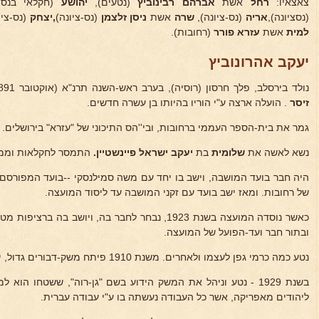
צאצאיו:
רחל
אשת
אברהם רבינוביץ
(נטעים),
יהושע
(חקלאי בנס-צ
(נסציונה),
אריה
(נס-ציונה),
שרה
אשת
ניסן זלצמן
(נס-ציונה)
,יצחק
(נס-ציו
למית
אשת
עזרא פורר
(רחובות).
יעקב אהרונוביץ
נולד בירסלב, פלך חרסון (רוסיה), בערב ראש-השנה תרנ"א (אוקטובר 1891) לאביו
זיסר
. הועלה ארצה ע"י הוריו בהיותו בן עשרה חדשים.
גמר את בית-הספר העממי ברחובות, ובי''הס התיכוני של "עזרא" בירושלים.
נשא לאשה את
שלומית
בת
יעקב ישראל פיינשטיין.
התמסר לחקלאות וממשי
היה חבר בועד המושבה, וישב בו יחד עם משה סמילנסקי --בועד המפורסם
של רחובות. ומאז ישב בועד עם זקני המושבה עד ליסוד המועצה.
ובתור חבר ועד-הפועל של המועצה.
נטע כמה כרמי גפן לעצמו ולאחרים. משנת 1910 פיתח משק-דבורים גדול, ירקות, ונטע פרדס.
ליהודים מאפריקה, אשר כל העבודה נעשתה בו ע"י עבודה עברית.