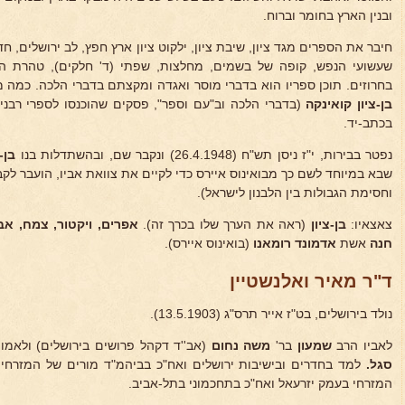
ובנין הארץ בחומר וברוח.
חיבר את הספרים מגד ציון, שיבת ציון, ילקוט ציון ארץ חפץ, לב ירושלים, 
שעשועי הנפש, קופה של בשמים, מחלצות, שפתי (ד' חלקים), טהרת המד
בחרוזים. תוכן ספריו הוא בדברי מוסר ואגדה ומקצתם בדברי הלכה. כמה
בן-ציון קואינקה
(בדברי הלכה וב"עם וספר", פסקים שהוכנסו לספרי רבני
בכתב-יד.
נפטר בבירות, י"ז ניסן תש"ח (26.4.1948) ונקבר שם, ובהשתדלות בנו
בן-צ
שבא במיוחד לשם כך מבואינוס איירס כדי לקיים את צוואת אביו, הועבר ל
וחסימת הגבולות בין הלבנון לישראל).
צאצאיו:
בן-ציון
(ראה את הערך שלו בכרך זה).
אפרים, ויקטור, צמח, אבי
חנה
אשת
אדמונד רומאנו
(בואינוס איירס).
ד"ר מאיר ואלנשטיין
נולד בירושלים, בט"ז אייר תרס"ג (13.5.1903).
לאביו הרב
שמעון
בר'
משה נחום
(אב''ד דקהל פרושים בירושלים) ולאמו
ש
סגל.
למד בחדרים ובישיבות ירושלים ואח"כ בביהמ"ד מורים של המזרחי
המזרחי בעמק יזרעאל ואח"כ בתחכמוני בתל-אביב.