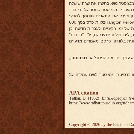
מנצ'סטר נשא בתש"ו את שרה שושנה
 העברי במנצ'סטר שנוסד על-ידי הרב
ון וקיבל את התארים מוסמך למדעי
הרוח וד"ר לפילוסופיה, וב-1937 קיבל מאוניברסיטת מנצ'סטר את התואר Hangton Fellowבלוית פרס בסך 600
ת של ימי הביניים ולעברית חדשה וכן
לידז, שפפילד, ליברפול ובירמינגהם, יו"ר "תרבות"
נית בלונדון. פרסם מאמרים מדעיים
 עורך יחד עם הפרופ'
א.
רוברטסון,
וניברסיטת מנצ'סטר לשם עמידה על
APA citation
Tidhar, D. (1952).
Entsiklopedyah le-
https://www.tidhar.tourolib.org/tidha
Copyright © 2026 by the Estate of Da