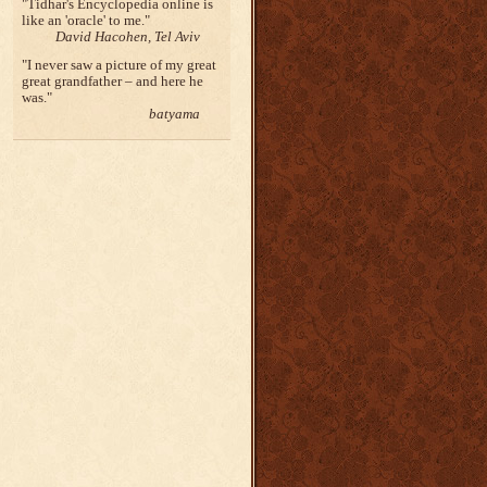
Tidhar's Encyclopedia online is
like an 'oracle' to me.
David Hacohen, Tel Aviv
I never saw a picture of my great
great grandfather – and here he
was.
batyama