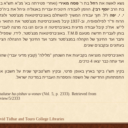
נשא לאשה את
רחל
בת ר'
פסח מאירי
(ואחרי פטירתה בא' מנ"א תש"א ב
בת הרב
יוסף רבי).
הוזמן לעבודה חינוכית עברית באנגליה וניהל את ביה"ס
י. י. יפה
ו"ל. תוך עבודה המשיך להשתלם באוניברסיטאות מנצ'סטר ולונד
לי"ש. אח"כ קיבל עבודה מדעית באוניברסיטה זו וכיום הנו בה מרצה לעברי
בוחן לעברית חדשה מטעם T.M.B. באוניברסיטאות מנצ'סטר, 
וחבר ועד החינוך של הקהלה במנצ'סטר וחבר ועד החינוך של ההנהלה הציו
בעתונים ובקבצים שונים.
האוניברסיטה מוציאה בקביעות את השנתון "מלילה" (קובץ מדעי עברי) שהוא
ועד עתה כבר יצאו 4 כרכים.
בקיץ תש"ו ביקר בארץ באופן פרטי, ובקיץ תש"טביקר שנית על חשבון א
התפתחותן החדישה של השפה והספרות העברית במדינת ישראל.
halutse ha-yishuv u-vonav
(Vol. 5, p. 2333). Retrieved from
r/view/5/2333
vid Tidhar and Touro College Libraries