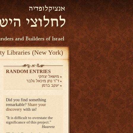
ty Libraries (New York)
RANDOM ENTRIES
מישאל יצחקי
ד"ר נתן מיכאל גלבר
יעקב ברמן
Did you find something
remarkable?
Share your
discovery
with us!
It is difficult to overstate the
significance of this project.
Haaretz