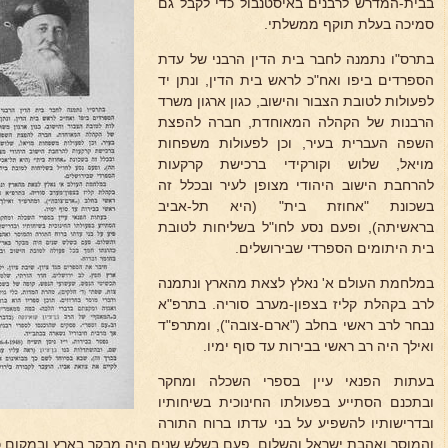
בבית-המדרש לרבנים באיסטנבול כדי לקבל גם
סמיכה בעלת תוקף ממשלתי.
בתרס"ו נתמנה לחבר בית הדין הרבני של עדת
הספרדים ביפו ואח"כ לראש בית הדין, ונתן יד
לפעולות לטובת הצבור והישוב, כגון ארגון משרד
הרבנות של הקהלה המאוחדת, חברה להפצת
השפה העברית בעיר, וכן לפעולות משפחות
מויאל, שלוש וקורקידי ברכישת קרקעות
להרחבת הישוב היהודי מצופן לעיר ובכלל זה
בשכונת "אחוזת בית" (היא תל-אביב
בראשיתה), ופעם נסע לחו"ל בשליחות לטובת
בית היתומים הספרדי שבירושלים.
במלחמת העולם א' נאלץ לצאת מהארץ ונתמנה
לרב בקהלת קליז בצפון-מערב סוריה. בתרפ"א
נבחר לרב ראשי בחלב ("ארם-צובה"), ומתרפ"ד
ואילך היה רב ראשי בבירות עד סוף ימיו.
בעתות הפנאי עיין בספרי השכלה ומחקר
ובתכנם הסתייע בפעולתו החינוכית בשיחותיו
ובדרישותיו להשפיע על בני עדתו ברוח התורה
והמוסר ואהבת ישראל והשלום. פעם בשלש שנים היה מבקר בארץ ובמקום כ