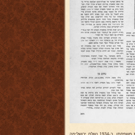
ליהודים. ב-1933 הועבר בתור סמל למשטרת נצרת והעביר שמה גם את משפחתו, ב-1934 נשלח ירושלימה