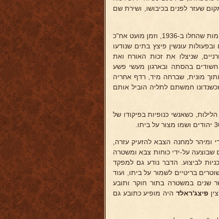
ום שעזר לפנים בכיבושו, ושירת שם
כשהועבר ב-1938 למשטרת טבריה עוד שרר שם הטרור הערבי משנות המהומות שהחלו ב-1936, וזמן מועט אח"כ
בפעולות עונשין פיצץ בתים שנודעו
רניים, שניצלו את זכות האורח ואת
חשודים בהסתה ובארגון מעשי פשע
מתוך מונית, שברחה מיד, רדף אחריה
כשנדונו חמשתם לתליה הוביל אותם
לילות, כשאנשי כנופיות בפיקודו של
י ומיהר למחנה הצבא להזעיק עזרה,
 שבוצעה על-ידי כוחות צבא ומשטרה
ניות לביצוע. הדבר נודע גם למפקד
1938 נשלחה פלוגת שוטרים בריטיים לשמור על ביתו, ועוד
שר שנים במשטרה בתור חוקר ותובע
ין
פיצג'ראלד
היה מופיע כתובע גם