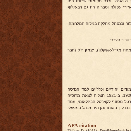
ל ה"הגנה" ובכל מקומות שרותו היה
ורי עפולה וטבריה היו גם רב-אלוף
לוה וכמנהל מחלקה במלוה המלחמה,
טרור הערבי.
מחוז מגדל-אשקלון),
יצחק
ז"ל (חבר
ודים יהודיים וכלליים למד הנדסה
בביתספר טכני גבוה, עבד בניהול טכני בתעשית מלט ברוסיה עד שנת 1920. ב-1921 הצליח לצאת מרוסיה
שת למלט שבפולין לקארטל מסונף לקארטל הבינלאומי, עמד
ברלין. באותו זמן היה מנהל במפעלי
APA citation
Tidhar, D. (1955).
Entsiklopedyah le-