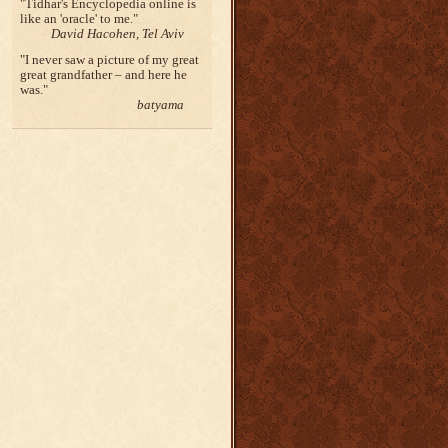
Tidhar's Encyclopedia online is
like an 'oracle' to me.
David Hacohen, Tel Aviv
I never saw a picture of my great
great grandfather – and here he
was.
batyama