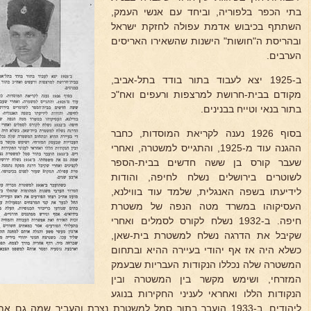
בתי הכפר בלפוריה, וביחד עם אנשי העמק,
השתתף בכיבוש אדמת עפולה לחזקת ישראל
ובהריסת ה"חושות" הישנות שהשאירו האריסים
הערבים.
ב-1925 יצא לעבוד בתור בודד בתל-אביב,
מקודם בבית-חרושת למרצפות ורעפים ואח"כ
בתור בנאי וטייח בבנינים.
בסוף 1926 נענה לקריאת המוסדות, כחבר
ההגנה עוד מ-1925, והתגייס למשטרה, ואחרי
שעבר קורס בן ששה חדשים בבית-הספר
לשוטרים בירושלים נשלח לחיפה, והודות
לידיעתו בשפה האנגלית, שלמד עוד בווילנא,
העסיקוהו במשרד מטה הנפה של משטרת
חיפה. ב-1932 נשלח לקורס לסמלים ואחרי
שקיבל את הדרגה נשלח למשטרת בית-שאן,
כשלא היה אז אף יהודי בעיירה ההיא ובתחום
המשטרה שלה נכללו הנקודות העבריות שבעמק
המזרחי, ושימש מקשר בין המשטרה ובין
הנקודות הללו ואחראי לעניני החקירות בנוגע