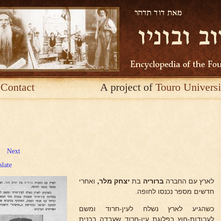
Contact
A project of
Touro Universi
Next
slate
לארץ עם החברה
ברוריה
בת
יצחק מלר,
ואחרי
חדשים מספר נכנסו לחופה.
כשהגיע לארץ נשלח לעין-חרוד ומשם
לעבודות-חוץ בפלוגת עין-חרוד שעבדה בבנית