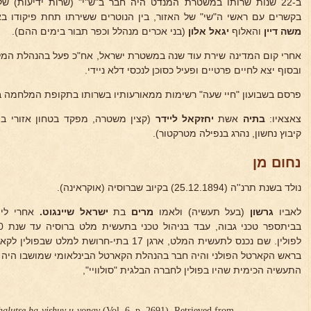
ב-22 שנות שרותו במשטרת המנדט היה חבר ב"ש"י" (שרות ידיעות) ש
בקשרים עם ראשי ה"שי" של האזור, בין הנוטרים ששירתו תחת פיקודו באז
משה דיין
והאלוף
יגאל אלון
(בני אכרים מנהלל וכפר תבור בימים ההם).
אחרי קום המדינה שירת עוד שנה במשטרת ישראל, אח"כ פעל בהנהלת המ
ובסוף יצא לחיים פרטיים ופעיל כסוכן לנכסי דלא ניידי.
פרסם בשבועון "חיי שעה" רשימות ממאורעותיו בשרותו בתקופת המלחמה ב
צאצאיו:
בתיה
אשת
יחזקאל ליידר
(קצין משטרה, מפקד בטחון אזורי ב
קיבוץ נחשון, נהרג בנפילה מטרקטור).
נחום מן
נולד בשנת תרנ''ה (25.12.1894) בקיוב שברוסיה (אוקראינה).
לאביו
גרשון
(בעל תעשיה) ולאמו
מרים
בת
ישראל
שיינגוט.
אחרי לימ
לפולין. שם נכנס לתעשית המלט, ארגן 17 בתי-חרו
בראש הקארטל הפולני והיה חבר בהנהלת הקארטל הבינלאומי שמושבו היה ב
התעשיה הכימית שהיו בפולין לחברה הבלגית "סולוויי",
halutse ha-yishuv u-vonav
(Vol. 6, p. 2691). Retrieved from