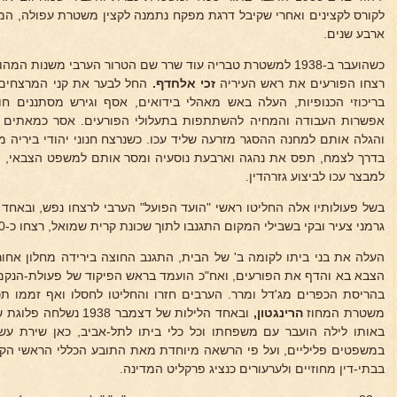
לקורס לקצינים ואחרי שקיבל דרגת מפקח נתמנה לקצין משטרת עפולה, המק
ארבע שנים.
רצחו הפורעים את ראש העיריה
זכי אלחדף.
החל לבער את קני המרצחים ו
בריכוזי הכנופיות, העלה באש מאהלי בידואים, אסף וגירש מסתננים חו
אפשרות העבודה והמחיה להשתתפות בתעלולי הפורעים. אסר כמאתים 
והגלה אותם למחנה ההסגר מזרעה שליד עכו. כשנרצח חנוני יהודי ביריה 
בדרך לצמח, תפס את נהגה וארבעת נוסעיה ומסר אותם למשפט הצבאי, ו
למבצר עכו לביצוע גזרהדין.
בשל פעולותיו אלה החליטו ראשי "הועד הפועל" הערבי לרצחו נפש, ובאחד ה
גרמני צעיר ובקי בשבילי המקום התגנבו לתוך שכונת קרית שמואל, רצחו כ-30 יהודים ושמו מצור על ביתו.
העלה את בני ביתו לקומה ב' של הבית, התגנב החוצה בירידה מחלון אחור
הצבא בא והדף את הפורעים, ואח"כ הועמד בראש הפיקוד של פעולת-הנקם
בהריסת הכפרים מג'דל ומרר. הערבים חזרו והחליטו לחסלו ואף זממו תכ
משטרת המחוז
הרינגטון,
ובאחד הלילות של דצמבר 
באותו לילה הועבר עם משפחתו וכל כלי ביתו לתל-אביב, כאן שירת ע
במשפטים פליליים, ועל פי הרשאה מיוחדת מאת התובע הכללי הראשי הקצ
בבתי-דין מחוזיים ולערעורים כנציג פרקליט המדינה.