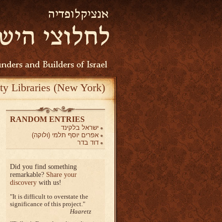
ty Libraries (New York)
RANDOM ENTRIES
ישראל בלקינד
אפרים יוסף תלמי (ולוקה)
דוד בדר
Did you find something
remarkable?
Share your
discovery
with us!
It is difficult to overstate the
significance of this project.
Haaretz