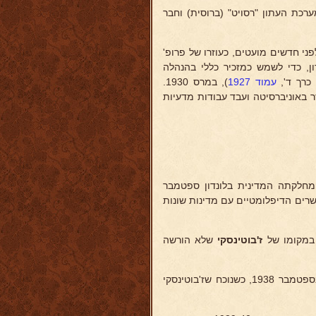
ר מערכת העתון "רסויט" (ברוסית) וחבר
ון, כדי לשמש כמזכיר כללי בהנהלה
כרך ד',
עמוד 1927
), במרס 1930.
 באוניברסיטה ועבד עבודות מדעיות
ראש מחלקתה המדינית בלונדון ספטמבר
ים הדיפלומטיים עם מדינות שונות
ז'בוטינסקי
שלא הורשה
תוך כדי פעולתו זו חתר לקראת חזירתה של הצ''ח להסתדרות הציונית, ובספטמבר 1938, כשנוכח שז'בוטינסקי