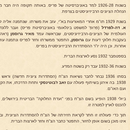
בשנות 1926-28 למד באוניברסיטה של פריס. באותה תקופה היה חב
הנהלת הציונים הרביזיוניסטים בצרפת.
בשנת 1929 תו"מ אחרי המאורעות בא"י, עזב את משרתו. שנתמנה אליה לפני חדשים מועטים, כעוזרו של פרופ'
א. דה-לפרדל
(פרופ' למשפט בינלאומי באוניברסיטת פריס) ועבר ללונד
העולמית של הציונים-הרביזיוניסטים, שבראשה עמד
מאיר גרוסמן
(ראה 
בעקבות חלוקי דעות עם
גרוסמן,
התפטר ממשרתו וחזר לפריס ונתמנה עוזר
אחרות, וכן היה יו"ר ההסתדרות הרביזיוניסטית בפריס.
בספטמבר 1932 נסע לארצות הברית.
בשנות 1932-36 עבד רק בשטח המדע.
בסתו 1936 נבחר לחבר נשיאות הצ''ח (הסתדרות ציונית חדשה) ו
1938. בה אירגן בשיתוף פעולה עם
זאב
ז'בוטינסקי
ותחת הדרכתו, את הקשר
ועם האו"ם.
ביולי 1938 הופיע בשם הצ''ח בפני "ועדת החלוקה" הבריטית בירושלים, במקומו של
להכנס לארץ למטרה זו.
אינו מוכן בשום אופן לחזור, התפטר כחבר הצ"ח וחזר לארצות הברית.