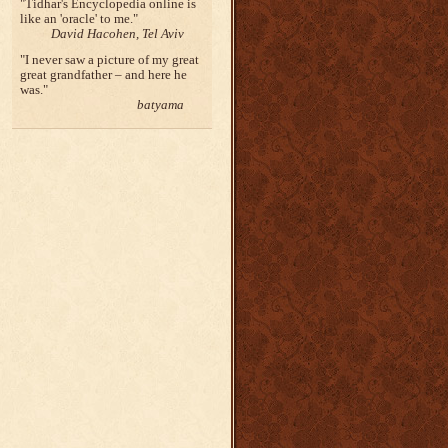
Tidhar's Encyclopedia online is
like an 'oracle' to me.
David Hacohen, Tel Aviv
I never saw a picture of my great
great grandfather – and here he
was.
batyama