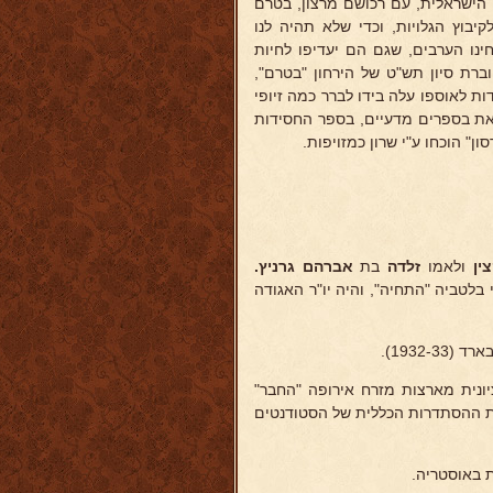
 הישראלית, עם רכושם מרצון, בטרם
יבוץ הגלויות, וכדי שלא תהיה לנו
נו הערבים, שגם הם יעדיפו לחיות
וברת סיון תש"ט של הירחון "בטרם",
ות לאוספו עלה בידו לברר כמה זיופי
את בספרים מדעיים, בספר החסידות
ן" הוכחו ע"י שרון כמזויפות.
ין
ולאמו
זלדה
בת
אברהם
גרניץ.
העברי והציוני בלטביה "התחיה", והיה יו"ר האגודה
יונית מארצות מזרח אירופה "החבר"
 שגר בוינה (עד 1926), היה חבר בהנהלת ההסתדרות הכללית של הסטודנטים