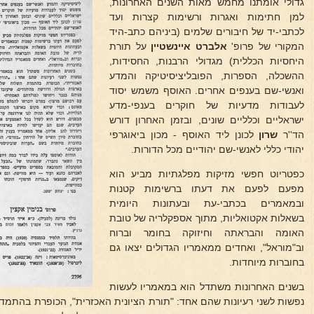
גדולי אומתנו מחמש מאות השנים האחרונות,
למן חתימות ואגרות ורשימות קצרות ועד
לכתבי-יד של חיבורים שלמים (ביניהם כתב-היד
המקורי של פרופ'
אלברט איינשטיין
על תורת
היחסיות הכללית) מגדולי הרבנות, החסידות,
ההשכלה, הספרות, הפובליציסיטיקה והמדע
ואנשי-שם בענפים אחרים. האוסף משמש יסוד
לעבודות מדעיות של חוקרים בענפי-מדע
ישראליים וכלליים שונים, ובזמן האחרון דורש
הד''ר
שרון
לכונן ליד האוסף - מכון ביאוגרפי
יהודי כללי לאנשי-שם יהודיים מכל הדורות.
כפטריוט חפשי מזיקות מפלגתיות מביע הוא
מפעם לפעם את דעתו ברשימות קטנות
ובמאמרים בכתבי-עת ובעתונות היומית
בשאלות אקטואליות, מתוך אספקלריה של טובת
האומה והבראתה וחיזוקה בחומר וברוח
וב"מוראל", ואחדים ממאמריו הגדולים יצאו גם
בחוברות מיוחדות.
בשנים האחרונות משתדל הוא במאמריו לעשות
נפשות לשני רעיונות שהם אחד: "תורת הציונית האכזרית", הכופרת בהתמד