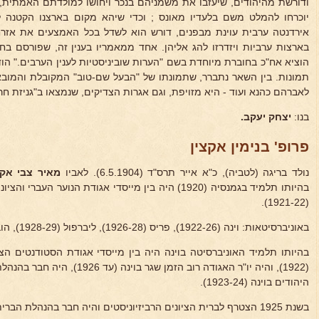
ודורשת מהיהודים, שיעזבו את משמניהם בנכר ויחושו למולדתם האמתית,
יוכרחו להמלט משם בלעדיו מאונס ; וכדי שיהא מקום בארצנו הקטנה לק
אירדנטה ערבית עוינת מבפנים, דורש הוא לשדל בכל האמצעים את אזרחי
בארצות ערביות ויזדרזו להג אליהן. אחד ממאמריו בענין זה, שפורסם בח
הוציא אח"כ בחוברת מיוחדת בשם "הערות שוביניסטיות לענין הערבים." הוד
תמונות. בין השאר נתברר, שתמונתו של "הבעל שם-טוב" המקובלת והמוב
לאברהם כהנא ועוד - היא מזויפת, וגם אגרות הצדיקים, שנמצאו ב"גניזת חרסו
בנו:
יצחק יעקב.
פרופ' בנימין אקצין
נולד בריגה (לטביה), כ"א אייר תרס"ד (6.5.1904). לאביו
מאיר צבי אקצ
בהיותו תלמיד בגמנסיה (1920) היה בין מייסדי אגודת הנוער 
(1921-22).
באוניברסיטאות: וינה (1922-26), פריס (1926-28), ליברפול (1928-29), הובארד (1932-33).
בהיותו תלמיד האוניברסיטה בוינה היה בין מייסדי אגודת הסטודנטים הצ
(1922), והיה יו"ר האגודה רוב הזמן
היהודים בוינה (1923-24).
בשנת 1925 הצטרף לברית הציונים הרביזיוניסטים והיה חבר בהנהלת הברית באוסטריה.