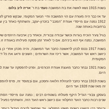
בשנת 1915 נשא לאשה את בת המושבה
נעמי
בת ר'
אריה ליב בלום
.
עד אז כבר היה מעורה עם הוי המושבה וחיי הנוער המקומי, שבקש פורקן לשא
1912 נמנה עם מייסדי אגודת "המכבי" בזכרון-יעקב, והשתתף כאחד בין
ברחובות באותה שנה.
בגיל צעיר הוכיח בגרות וכושר עבודה צבורית, וכאחד בין ארבעה היוזמים של
המושבה, נמנה אף הוא ביניהם. אם כי לאחר זמן פסקה פעילותו באגודה זו.
בשנת 1917 נכנס לכהן לראשונה כחבר ועד המושבה, והיה מכהן אחרי 
כיושב ראש ועד המושבה, אשר ריכז את השרותים ; השונים ודאג את כל ד
המקומית.
היום.
בשנת 1919 נבחר כחבר להנהלת הלואה וחס
זה מאז שנת 1928 ועד היום.
בעסקן צבורי הגדיל היקף פעולתו בשטחים רבים ; נמנה עם מייסדי הסתדרו
שנים רבות כחבר הועד החקלאי וגם כיושב-ראש הועד הזה, והשתתף כפעיל ו
וביותר רבו הישגיו בשטח משקו החקלאי, עד שנחשב לכורם הגדול ביותר ב