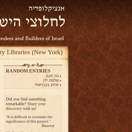
ty Libraries (New York)
RANDOM ENTRIES
נח חכם
שלמה ילין
יצחק בנבנישתי
Did you find something
remarkable?
Share your
discovery
with us!
It is difficult to overstate the
significance of this project.
Haaretz