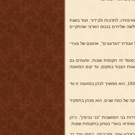
יפותיו, לתרבות ולבידור, ועוד בשנת
 שלשה שליחים בכנוס הארצי שהתקיים
 אגודת "הגדעונים", ארגונם של צעירי
כן במוסד זה תקופות שונות, ופעמים גם
אגות הצבור במקום, עד קום המועצה
בשנת 1921 נבחר כחבר מועצת אגודת הכורמים, ופרט להפסקה עד שנת 1930, הוא ממשיך לכהן במועצה זו עד
כון, וגם iבמוסד זה, פרס להפסקה של כמה שנים, הוא מכהן בתפקיד
ת בני המושבות "בני בנימין", כיהן
אחראי בועדי בטחון בתקופות שונות.
זכרון-יעקב וסביבתה, בתתו ערך רב