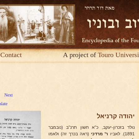
Contact
A project of
Touro Universi
Next
slate
יהודה קרניאל
נולד בזכרון-יעקב, כ"א חשון תרנ"ב (נובמבר
1891). לאביו
ר' מרדכי
(ראה בכרך זה) ולאמו