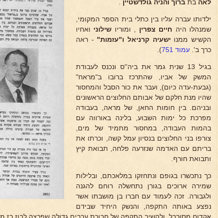
לאה
בת
ברוך והניה גולדשטיין
.
ילדותו עברה עליו בין כתלי בית הספר המקומי,
שמנהלו היה
חיים צפרין
, ומוריו
שילוני
ואחיו
הקשיש ממנו
ישעיה קרניאל ו"עזמות"
- ראה
כרך ב'.
עמוד 751
).
בגיל 13 שנית גמר את ביה''ס ונכנס לעבודת
המשק של אביו, שהתרכז ברובו ב"מראח"
(גבעת-עדה כיום), ועבר את כור הסבל והמחסור
שהיו מנת חלקם של אבותם החלוצים הראשונים
ובניהם. בין חומות החאן, של מראה, בעבודה
מפרכת כל ימות השבוע, בלינה באורווה עם
בהמות העבודה, במחסור מתמיד של מים,
צורפו בני החלוצים בנסיון עמל קשה, וכרתו את
בריתם עם האדמה שנזרעה פלחה, תבואת קיץ
ותבואת חורף.
כך נתכשרו בגופם ונתחזקו במלאכתם, ובלילות
שמירה ארוכים בגורן נתחשלה רוחם להגנה
ולגבורה. זכה לעמוד עם חברו בן מושבתו אשר
נפצע באותה התקפה, והנשק היחיד שבידם
אקדוח מסורבל, ולהשיב התקפה של חבורת ערבים גדולה שפרצה לבוז בז מגו