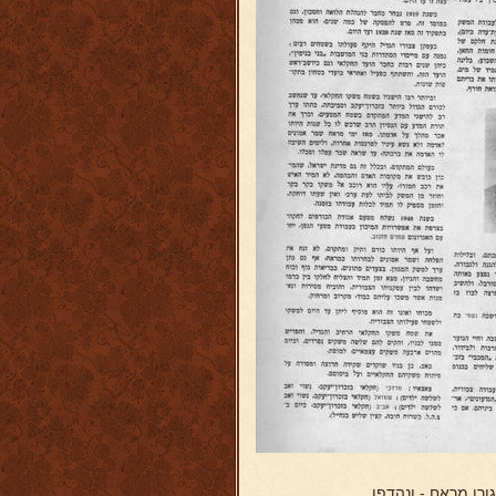
רן מראח - ונהדפו.