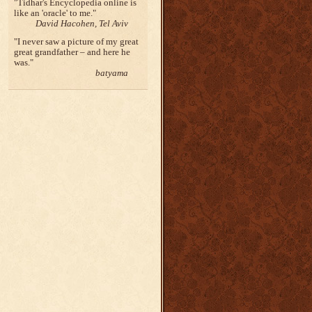
Tidhar's Encyclopedia online is
like an 'oracle' to me.
David Hacohen, Tel Aviv
I never saw a picture of my great
great grandfather – and here he
was.
batyama