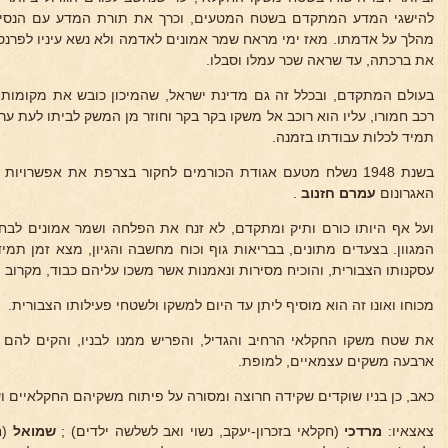
להישגי המדע המתקדם בשטח המטעים, וכרך את תורת המדע עם הנסיון 
מהלך על אדמתו. מאז ימי מראח שמר אמונים לאדמה ולא נשא עיניו לפרנס
את ברכתה, עד שראה שכר עמלו וסבלו.
בעולם המתקדם, ובכלל זה גם מדינת ישראל, שהמיכון כובש את מקומו
רכב חמורו, עליו הוא רוכב אל משקו בקר בקר וחוזר מן המשק לביתו לעת ערב
תמיד לכלות עבודתו בזמנה.
בשנת 1948 נשלח מטעם אגודת הכורמים לחקור בצרפת את אפשרויו
האגרונום
עמרם חזנוב
.
ועל אף היותו כורם ותיק ומתקדם, לא זנח את הפלחה ושמר אמונים לבח
המגוון. בצעדים מתונים, בבריאות גוף וכוח מחשבה והגיון, מצא זמן תמיד
עסקנותו הצבורית, והוכיח מסירות ונאמנות אשר משכו עליהם כבוד, מקרוב ו
מכוחו ואונו זה הוא מוסיף ליתן עד היום למשקו ולשטחי פעילותו הצבורית.
את שטח משקו החקלאי הרחיב והגדיל, והפריש ממנו לבניו, והקים להם 
ארבעה משקים עצמאיים, למופת.
כאב, כן בניו שוקדים שקידה חרוצה ומסורה על פיתוח משקיהם החקלאיים וע
צאצאיו:
מרדכי
(חקלאי בזכרון-יעקב, נשוי ואב לשלשה ילדים) ;
שמואל
(ח