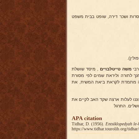
סרות ושכר דירה, שופט בבית משפט
רבי
משה טייטלבויים
, מיסד שושלת
-מזרח הונגריה במחצית הראשונה של המאה ה-19), ונתחנך לתורה וליראת שמים לפי מסורת
ונה מתמדת לקראת ביאת המשיח, את
כוננו לעלות ארצה שקד האב לקיים את
שלים. התרגל
APA citation
Tidhar, D. (1956).
Entsiklopedyah le-
https://www.tidhar.tourolib.org/tidha