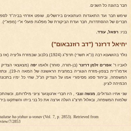
חבר בהגנה כל השנים.
שימש חבר ועד התאגדות העתונאים בירושלים, שופט אזרחי בביה''ד לספ
חברים של ההסתדרות, חבר ועדת הביקורת של מפלגת פועלי א"י (מפא"י).
בניו:
רפאל, עודד.
יחיאל דרזנר ("דב רוזנבאום")
נולד בהושענא רבה (כ"א תשרי) תרפ"ג (1924) בלבוב שבמזרח גליציה (אז בפולין).
לאביו ר'
אפרים זלמן דרזנר
(בן-תורה, סוחר) ולאמו
יפה
(מצאצאי הצדיק 
אדמו"רית בצפון
המשפחה, וביחוד ספג מסיפורי אמו על הצדיק הנ"ל, שחי כל ימיו בתכ
הכמיהה לציון.
שני אחיו הגדולים,
מנשה וצבי
, היו חברי ארגוןנוער ציוני מילדותם, וכשהת
שלמות המשפחה, ובאלול תרצ"ג העלה ארצה את כל בני ביתו והשתקעו בירו
halutse ha-yishuv u-vonav
(Vol. 7, p. 2853). Retrieved from
r/view/7/2853