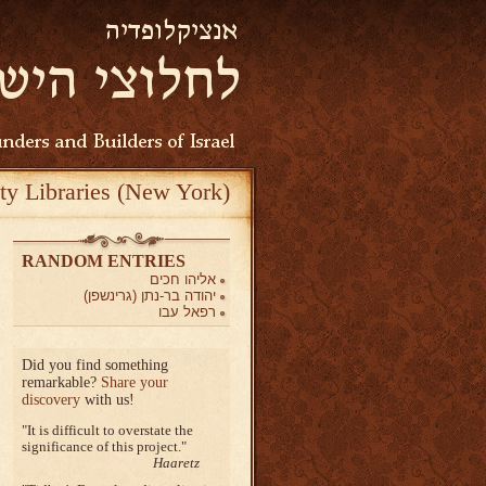
ty Libraries (New York)
RANDOM ENTRIES
אליהו חכים
יהודה בר-נתן (גרינשפן)
רפאל עבו
Did you find something
remarkable?
Share your
discovery
with us!
It is difficult to overstate the
significance of this project.
Haaretz