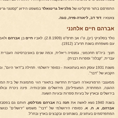
התפרסם בתור פרקליטו של
מלכיאל גרינוואלד
במשפט הידוע "קסטנר-גרינו
צאצאיו :
דוד דב, ליאורה-פזיה, נוגה.
אברהם חיים אלחנני
נולד בסלוניקי (יון), ט"ו אב תרס"ט (2.8.1909). לאביו
חיים
בן
אברהם
ולאמ
עם משפחתו בשנת תרע"ב (1912).
חנוך: ביה"ס תחכמוני, גמנסיה ריאלית, וכמה שנים באוניברסיטה העברית 
עברית, "קבלה" וספרות רבנית).
הקבוע של "דבר".
ממעצבי הרפורטאז'ה העברית החדשה בתאורי הווי מתמונות של בית המ
ההגנה, המחתרת, המעפילים), מירושלים וסביבותיה. פינה ניכרת ובולט
בירושלים ובארץ על בעיות ספרות ובעיות השעה.
בשנת 1940 נשא לאשה את
חנה
בת
אברהם מנדלסון.
חותם גם בפסבדו
אברהם, א. ח. א.
כסופרו הירושלמי של "דבר" משמש "ירושלים" כנושא 
המתפרסמים בעתונים, בשנתונים ובקבצים בארץ ובחו"ל.