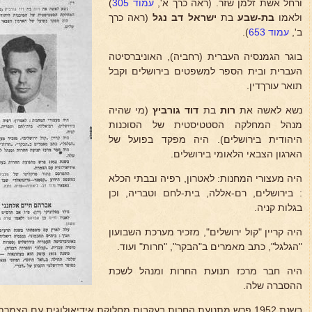
ורחל אשת זלמן שזר. (ראה כרך א',
עמוד 305
)
ולאמו
בת-שבע
בת
ישראל דב נגל
(ראה כרך
ב',
עמוד 653
).
בוגר הגמנסיה העברית (רחביה), האוניברסיטה
העברית ובית הספר למשפטים בירושלים וקבל
תואר עורךדין.
נשא לאשה את
רות
בת
דוד גורביץ
(מי שהיה
מנהל המחלקה הסטטיסטית של הסוכנות
היהודית בירושלים). היה מפקד בפועל של
הארגון הצבאי הלאומי בירושלים.
היה מעצורי המחנות: לאטרון, רפיה ובבתי הכלא
: בירושלים, רם-אללה, בית-לחם וטבריה, וכן
בגלות קניה.
היה קריין "קול ירושלים", מזכיר מערכת השבועון
"הגלגל", כתב מאמרים ב"הבקר", "חרות" ועוד.
היה חבר מרכז תנועת החרות ומנהל לשכת
ההסברה שלה.
בשנת 1952 פרש מתנועת החרות בעקבות מחלוקת אידיאולוגית עם הצמרת.