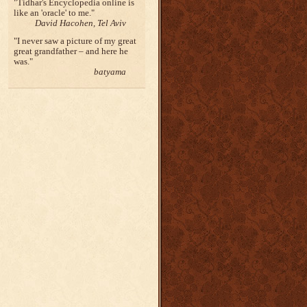
Tidhar's Encyclopedia online is
like an 'oracle' to me.
David Hacohen, Tel Aviv
I never saw a picture of my great
great grandfather – and here he
was.
batyama