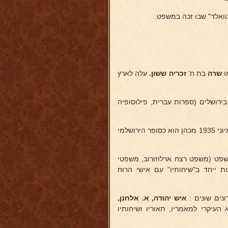
ואלד" שבו זכה במשפט.
ו
שרה
בת ח'
זכריה
ששון.
עלה לארץ
בירושלים (ספרות עברית, פילוסופיה
משנת 1931 עוסק הוא בעתונאות - כסופר ירושלמי. תחילה ב"דאר היום", ומיוני 1935 מכהן הוא כסופר הירושלמי
שפט (משפט רצח ארלוזורוב, משפטי
ת ייחד ב"שיחותיו" עם אישי הרוח
נים שונים :
איש יהודה, א. אלחנן,
העיקרי למאמריו, תאוריו ושיחותיו