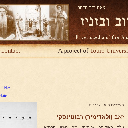
Contact
A project of
Touro Universi
Next
slate
הערכים ה א י ש י י ם
זאב (ולאדימיר) ז'בוטינסקי
נולד באודיסה (רוסיה) י''ב חשון תרמ"א