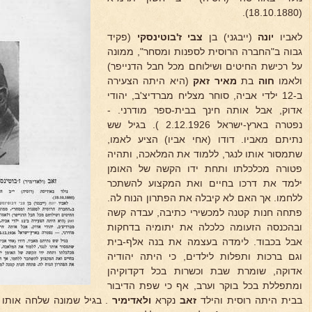
(18.10.1880).
לאביו
יונה
(ייבגני) בן
צבי ז'בוטינסקי
(פקיד
גבוה ב"החברה הרוסית לספנות ומסחר", ממונה
על רכישת החיטים ושילוחם מכל חבל הדנייפר)
ולאמו
חוה
בת
מאיר
זאק
(היא היתה הצעירה
ב-12 ילדי אביה, סוחר מצליח מברדיצ'ב, יהודי
אדוק, אבל אותה חינך בבית-ספר מודרני. -
נפטרה בארץ-ישראל 2.12.1926 ). בגיל שש
נתיתם מאביו. דודו (אחי אביו) הציע לאמו,
שתמסור אותו לנגר, ללמוד את המלאכה, ותהיה
פטורה מכלכלתו ותחת ידו הקשה של האומן
ילמד את דרכו בחיים ואת המקצוע להשתכר
ללחמו. אך האם לא קיבלה את הפתרון הנוח לה.
פתחה חנות קטנה למכשירי כתיבה, עבדה קשה
ובהכנסה הזעומה כלכלה את יתומיה בדחקות
אבל בכבוד. לימדה בעצמה את בנה אלף-בית
וגם ברכות ותפלות לילדים, כי היתה יהודיה
אדוקה, שומרת שבת וכשרות בכל דקדוקיהן
ומתפללת בכל בוקר וערב, אף כי שפת הדיבור
בבית היתה רוסית והילד
זאב
נקרא
ולאדימיר
. בגיל שמונה שלחה אותו ל