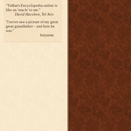
Tidhar's Encyclopedia online is
like an 'oracle' to me.
David Hacohen, Tel Aviv
I never saw a picture of my great
great grandfather – and here he
was.
batyama