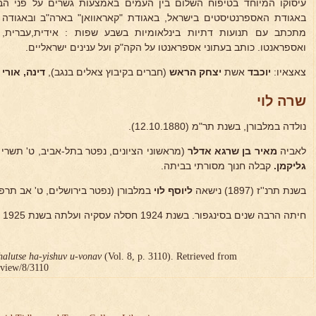
עיסוקו המיוחד בטיפוח השלום בין העמים באמצעות גשרים על פני ה
באגודת האספרנטיסטים בישראל, באגודת "קאראוואן" בארה"ב ובאגודה ל
מתכתב עם תנועות דתיות בינלאומיות בשבע שפות : אידית,עברית, פ
ואספראנטו. כותב בעתוני אספראנטו על הקה"ק ועל ענינים ישראליים.
צאצאיו:
יוכבד
אשת
יצחק הראש
(חברים בקיבוץ צאלים בנגב),
דינה, אורי
שרה לוי
נולדה במלבורן, בשנת תר"מ (12.10.1880).
לאביה
מאיר בן שרגא אדלר
(מראשוני הציונים, נפטר בתל-אביב, ט' תשרי תרס"ו-.10.1905
גליקמן.
קבלה חנוך מסורתי בביתה.
בשנת תרנ''ז (1897) נישאה
ליוסף לוי
במלבורן (נפטר בירושלים, ט' אב תרפ"ט-5.8.29
חיתה הרבה שנים בסינגפור. בשנת 1924 חסלה עסקיה ועלתה בשנת 1925 לארץ.
halutse ha-yishuv u-vonav
(Vol. 8, p. 3110). Retrieved from
r/view/8/3110