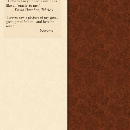
Tidhar's Encyclopedia online is
like an 'oracle' to me.
David Hacohen, Tel Aviv
I never saw a picture of my great
great grandfather – and here he
was.
batyama