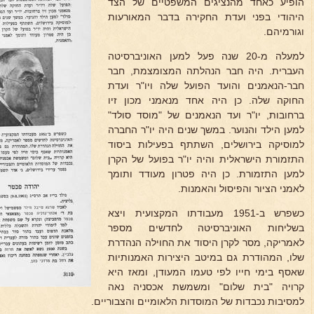
הופיע כאחד מהנציגים המשפטיים של הצד
היהודי בפני ועדת החקירה בדבר המאורעות
וגורמיהם.
למעלה מ-20 שנה פעל למען האוניברסיטה
העברית. היה חבר הנהלתה המצומצמת, חבר
חבר-הנאמנים והועד הפועל שלה ויו"ר ועדת
החוקה שלה. כן היה אחד מנאמני מכון זיו
ברחובות, יו"ר ועד הנאמנים של "מוסד סולד"
למען הילד והנוער. במשך שנים היה יו"ר החברה
למוסיקה בירושלים, השתתף בפעילות ביסוד
התזמורת הישראלית והיה יו"ר בפועל של הקרן
למען התזמורת. כן היה פטרון מעודד ותומך
לאמני הציור והפיסול והאמנות.
כשפרש ב-1951 מעבודתו המקצועית ויצא
בשליחות האוניברסיטה לחדשים מספר
לאמריקה, מסר לקרן היסוד את החוילה הנהדרת
שלו, המהודרת גם במיטב היצירות האמנותיות
שאסף בימי חייו לפי טעמו המעודן, ומאז היא
קרויה "בית שלום" ומשמשת אכסניה נאה
למסיבות נכבדות של המוסדות הלאומיים והצבוריים.