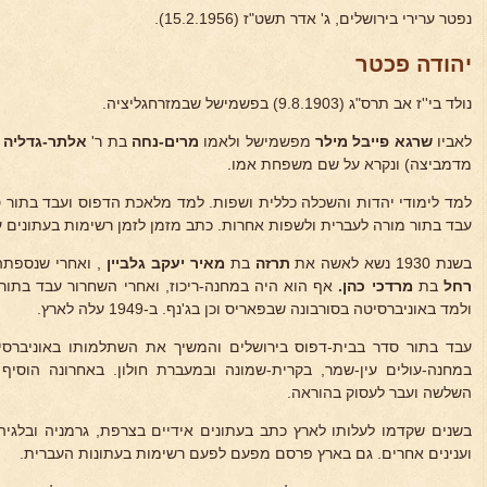
נפטר ערירי בירושלים, ג' אדר תשט"ז (15.2.1956).
יהודה פכטר
נולד בי''ז אב תרס"ג (9.8.1903) בפשמישל שבמזרחגליציה.
לאביו
שרגא פייבל מילר
מפשמישל ולאמו
מרים-נחה
בת ר'
אלתר-גדליה 
מדמביצה) ונקרא על שם משפחת אמו.
למד לימודי יהדות והשכלה כללית ושפות. למד מלאכת הדפוס ועבד בתור ס
עבד בתור מורה לעברית ולשפות אחרות. כתב מזמן לזמן רשימות בעתונים עב
בשנת 1930 נשא לאשה את
תרזה
בת
מאיר יעקב
גלביין
, ואחרי שנספתה במח
רחל
בת
מרדכי כהן.
אף הוא היה במחנה-ריכוז, ואחרי השחרור עבד בתור
ולמד באוניברסיטה בסורבונה שבפאריס וכן בג'נף. ב-1949 עלה לארץ.
עבד בתור סדר בבית-דפוס בירושלים והמשיך את השתלמותו באוניברסי
במחנה-עולים עין-שמר, בקרית-שמונה ובמעברת חולון. באחרונה הוס
השלשה ועבר לעסוק בהוראה.
בשנים שקדמו לעלותו לארץ כתב בעתונים אידיים בצרפת, גרמניה ובלג
וענינים אחרים. גם בארץ פרסם מפעם לפעם רשימות בעתונות העברית.