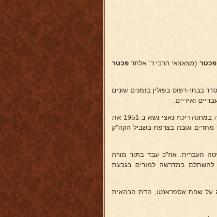
פכטר
(מצאצאי הרבי ר' אלתר
פכטר
דר בבתי-דפוס בפולין בזמנים שונים
ריים ואידיים.
נה ריכוז נאצי נשא ב-1951 את
 מתרים וגובה בצרפת בשביל הקה"ק
טה העברית. אח"כ עבד בתור מורה
יף להשתלם במדרשה למורים בגבעת
יה על שפת אספראנטו, הדת הבהאית