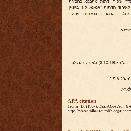
בדלי שפות ודתות מתבטא בחבירתו
איחוד הדתות "אנאנאי-קיו" ביפאן.
ולנית, גרמנית, צרפתית, אנגלית
 שרגא.
8) ולאמה
חנה
לבית
1).
APA citation
Tidhar, D. (1957).
Entsiklopedyah le-
https://www.tidhar.tourolib.org/tidha