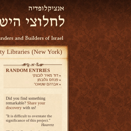
ty Libraries (New York)
RANDOM ENTRIES
דוד מאיר לובצקי
פנחס גלובמן
אברהם שטאכר
Did you find something
remarkable?
Share your
discovery
with us!
It is difficult to overstate the
significance of this project.
Haaretz