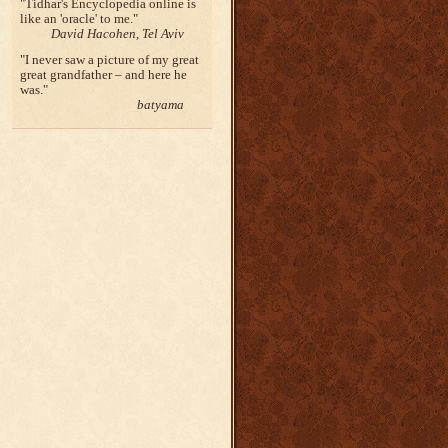
Tidhar's Encyclopedia online is
like an 'oracle' to me.
David Hacohen, Tel Aviv
I never saw a picture of my great
great grandfather – and here he
was.
batyama