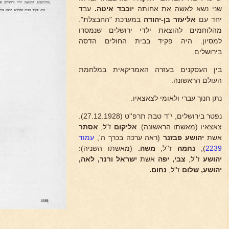
שני נשא לאשה את אחותה
יוכבד איטה.
עבד
יחד עם
אליעזר בן-יהודה
במערכת "החבצלת".
מהלוחמים להוצאת ילדי ירושלים שנמסרו
למסיון. היה פקיד בבית החולים הדסה
בירושלים.
בין העסקנים בעזרה האמריקאית במלחמת
העולם הראשונה.
נתן חנוך עברי ולאומי לצאצאיו.
נפטר בירושלים, י"ד טבת תרפ''ט (27.12.1928).
צאצאיו (מאשתו הראשונה):
אליקום
ז"ל,
אסתר
אשת
יהושע פבזנר
(ראה ערכה בכרך ה',
עמוד
(מאשתו השניה):
משה.
ז''ל,
נחמה
),
2239
יהושע
ז''ל,
צבי, יפה
אשת
ישראל ורנר, לאה,
יהושע, שלום
ז''ל,
נחום.