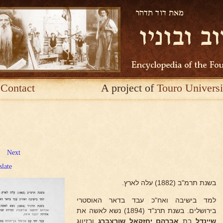
Contact
A project of
Touro Universi
Next
slate
בשנת תרמ"ב (1882) עלה לארץ.
למד בישיבה ואח"כ עבד בדאר האוסטרי
בירושלים. בשנת תרנ"ד (1894) נשא לאשה את
שיינדל
בת
אברהם יחזקאל שורצברג
ובזיווג