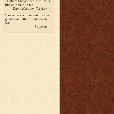
Tidhar's Encyclopedia online is
like an 'oracle' to me.
David Hacohen, Tel Aviv
I never saw a picture of my great
great grandfather – and here he
was.
batyama