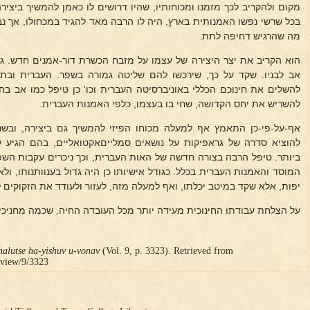
מקום ולהקריב לכך מזמנו ומכוחותיו, שהיו דרושים לו כאמן להמשיך ביציר
בכל שרשי נפשו האמנותית בארץ, היה לו הרבה מאד להגיד במכחולו, אך נ
מה שהרגיש דחיפה לתת.
הוא הקריב את יצר היצירה של עצמו על מזבח הכשרת דור-אמנים חדש. גם 
אב לבניו. שקד על כך, שירכשו להם שליטה גמורה בשפר. העברית ובתרב
להשלים את חינוכם הכללי באוניברסיטה העברית וכו' כן טיפל כמו אב בחנ
להשריש את יחס הקדושה, שחי בו בעצמו, כלפי האמנות העברית.
להוציא סדרה של גראפיקות על נושאים סמלייםאקטואליים, בהם הגיע לש
ביותר. טיפל הרבה בצורה חדשה של האות העברית, וכך ניכרים עקבות ה
המוסד והאמנות העברית בכלל. כגודל אישיותו כן היה גדול בענוותנותו, 
יפות, אלא שקד במיטב יכלתו, ואף למעלה מזה, לעזור ולעודד את הזקוקים ל
על הצלחת עבודתו החינוכית מעידה יותר מכל העובדה החיה, שכמה מחניכיו
halutse ha-yishuv u-vonav
(Vol. 9, p. 3323). Retrieved from
r/view/9/3323