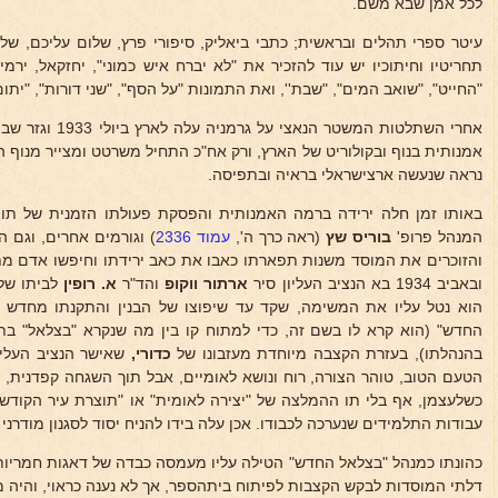
לכל אמן שבא משם.
עיטר ספרי תהלים ובראשית; כתבי ביאליק, סיפורי פרץ, שלום עליכם, שלו
תחריטיו וחיתוכיו יש עוד להזכיר את "לא יברח איש כמוני", יחזקאל, ירמי
"החייט", "שואב המים", "שבת'', ואת התמונות "על הסף", "שני דורות", "יתום
אחרי השתלטות המשטר
אמנותית בנוף ובקולוריט של הארץ, ורק אח"כ התחיל משרטט ומצייר מנוף ה
נראה שנעשה ארצישראלי בראיה ובתפיסה.
באותו זמן חלה ירידה ברמה האמנותית והפסקת פעולתו הזמנית של תו
המנהל פרופ'
בוריס שץ
(ראה כרך ה',
עמוד 2336
) וגורמים אחרים, וגם ה
והזוכרים את המוסד משנות תפארתו כאבו את כאב ירידתו וחיפשו אדם מתא
ובאביב 1934 בא הנציב העליון סיר
ארתור ווקופ
והד"ר
א. רופין
לביתו של
החדש" (הוא קרא לו בשם זה, כדי למתוח קו בין מה שנקרא "בצלאל" בת
בהנהלתו), בעזרת הקצבה מיוחדת מעזבונו של
כדורי,
שאישר הנציב העליו
הטעם הטוב, טוהר הצורה, רוח ונושא לאומיים, אבל תוך השגחה קפדנית, 
כשלעצמן, אף בלי תו ההמלצה של "יצירה לאומית" או "תוצרת עיר הקודש"
עבודות התלמידים שנערכה לכבודו. אכן עלה בידו להניח יסוד לסגנון מודרנ
כהונתו כמנהל "בצלאל החדש" הטילה עליו מעמסה כבדה של דאגות חמריות
דלתי המוסדות לבקש הקצבות לפיתוח ביתהספר, אך לא נענה כראוי, והיה 