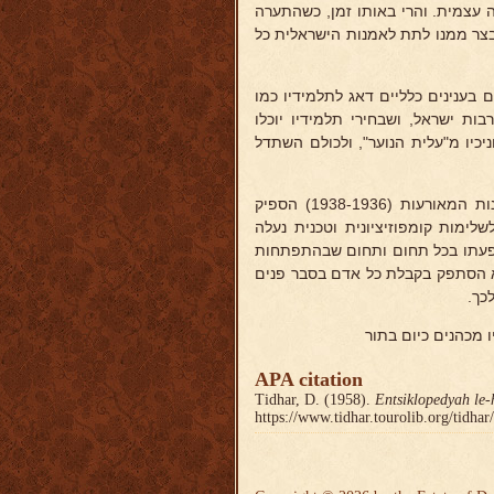
ה עצמית. והרי באותו זמן, כשהתערה
בצר ממנו לתת לאמנות הישראלית כל
בענינים כלליים דאג לתלמידיו כמו
ות ישראל, ושבחירי תלמידיו יוכלו
יכיו מ"עלית הנוער", ולכולם השתדל
אף-על-פי-כן התאמץ אף למעלה מכוחו הפיזי להמשיך גם ביצירה, ובשנות המאורעות (1938-1936) הספיק
לימות קומפוזיציונית וטכנית נעלה
שפעתו בכל תחום ותחום שבהתפתחות
ולא הסתפק בקבלת כל אדם בסבר פנים
כך.
 מכהנים כיום בתור
APA citation
Tidhar, D. (1958).
Entsiklopedyah le-
https://www.tidhar.tourolib.org/tidha