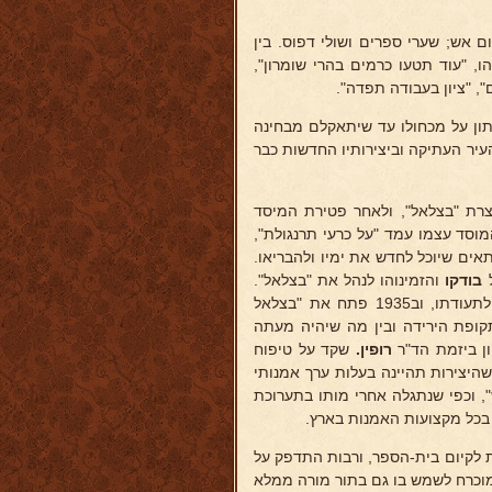
ם אש; שערי ספרים ושולי דפוס. בין
הו, "עוד תטעו כרמים בהרי שומרון",
", "ציון בעבודה תפדה".
 הנאצי על גרמניה עלה לארץ ביולי 1933 וגזר שבתון על מכחולו עד שיתאקלם מבחינה
עיר העתיקה וביצירותיו החדשות כבר
צרת "בצלאל", ולאחר פטירת המיסד
מוסד עצמו עמד "על כרעי תרנגולת",
ים שיוכל לחדש את ימיו ולהבריאו.
בודקו
והזמינוהו לנהל את "בצלאל".
הוא נטל עליו את המשימה, שקד עד שיפוצו של הבנין והתקנתו מחדש לתעודתו, וב1935 פתח את "בצלאל
קופת הירידה ובין מה שיהיה מעתה
ן ביזמת הד"ר
רופין.
שקד על טיפוח
שהיצירות תהיינה בעלות ערך אמנותי
, וכפי שנתגלה אחרי מותו בתערוכת
י בכל מקצועות האמנות בארץ.
 לקיום בית-הספר, ורבות התדפק על
מוכרח לשמש בו גם בתור מורה ממלא