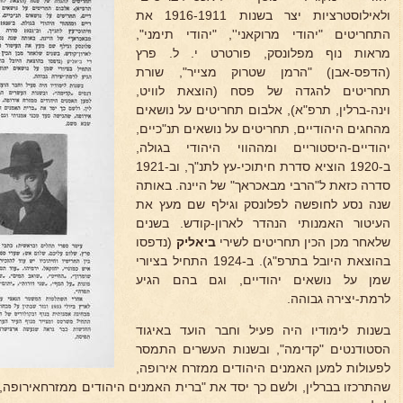
ולאילוסטרציות יצר בשנות 1916-1911 את
התחריטים "יהודי מרוקאני'', "יהודי תימני",
מראות נוף מפלונסק, פורטרט י. ל. פרץ
(הדפס-אבן) "הרמן שטרוק מצייר", שורת
תחריטים להגדה של פסח (הוצאת לוויט,
וינה-ברלין, תרפ"א), אלבום תחריטים על נושאים
מהחגים היהודיים, תחריטים על נושאים תנ"כיים,
יהודיים-היסטוריים ומההווי היהודי בגולה,
ב-1920 הוציא סדרת חיתוכי-עץ לתנ"ך, וב-1921
סדרה כזאת ל"הרבי מבאכראך" של היינה. באותה
שנה נסע לחופשה לפלונסק וגילף שם מעץ את
העיטור האמנותי הנהדר לארון-קודש. בשנים
שלאחר מכן הכין תחריטים לשירי
ביאליק
(נדפסו
בהוצאת היובל בתרפ"ג). ב-1924 התחיל בציורי
שמן על נושאים יהודיים, וגם בהם הגיע
לרמת-יצירה גבוהה.
בשנות לימודיו היה פעיל וחבר הועד באיגוד
הסטודנטים "קדימה", ובשנות העשרים התמסר
לפעולות למען האמנים היהודים ממזרח אירופה,
שהתרכזו בברלין, ולשם כך יסד את "ברית האמנים היהודים ממזרחאירופה,