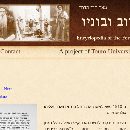
Contact
A project of
Touro Universi
Next
slate
ב-1910 נשא לאשה את
רחל
בת
אדוארד-אליהו
גולדשמידט.
בעבודותיו קנה לו שם כגרפיקאי מעולה בעל סגנון
יהודי מקורי. נוסף ל"אכס-ליבריסים"